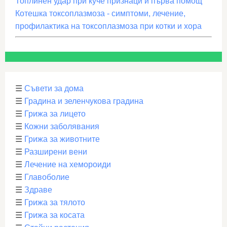
Топлинен удар при куче признаци и първа помощ
Котешка токсоплазмоза - симптоми, лечение,
профилактика на токсоплазмоза при котки и хора
☰
Съвети за дома
☰
Градина и зеленчукова градина
☰
Грижа за лицето
☰
Кожни заболявания
☰
Грижа за животните
☰
Разширени вени
☰
Лечение на хемороиди
☰
Главоболие
☰
Здраве
☰
Грижа за тялото
☰
Грижа за косата