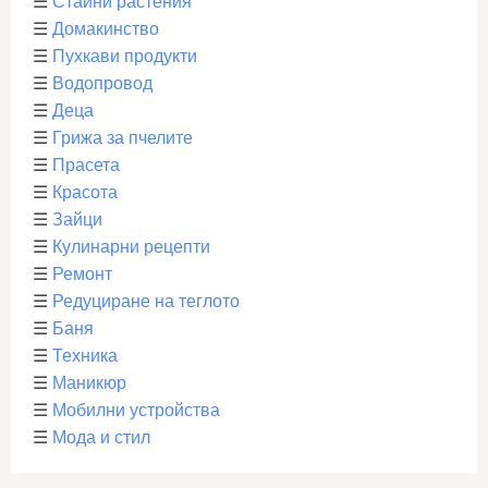
☰
Стайни растения
☰
Домакинство
☰
Пухкави продукти
☰
Водопровод
☰
Деца
☰
Грижа за пчелите
☰
Прасета
☰
Красота
☰
Зайци
☰
Кулинарни рецепти
☰
Ремонт
☰
Редуциране на теглото
☰
Баня
☰
Техника
☰
Маникюр
☰
Мобилни устройства
☰
Мода и стил