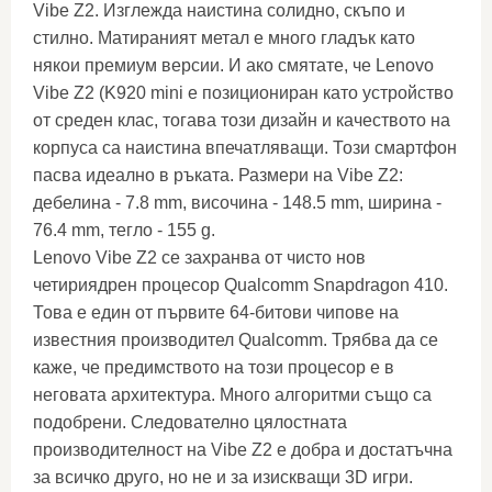
Vibe Z2. Изглежда наистина солидно, скъпо и
стилно. Матираният метал е много гладък като
някои премиум версии. И ако смятате, че Lenovo
Vibe Z2 (K920 mini е позициониран като устройство
от среден клас, тогава този дизайн и качеството на
корпуса са наистина впечатляващи. Този смартфон
пасва идеално в ръката. Размери на Vibe Z2:
дебелина - 7.8 mm, височина - 148.5 mm, ширина -
76.4 mm, тегло - 155 g.
Lenovo Vibe Z2 се захранва от чисто нов
четириядрен процесор Qualcomm Snapdragon 410.
Това е един от първите 64-битови чипове на
известния производител Qualcomm. Трябва да се
каже, че предимството на този процесор е в
неговата архитектура. Много алгоритми също са
подобрени. Следователно цялостната
производителност на Vibe Z2 е добра и достатъчна
за всичко друго, но не и за изискващи 3D игри.