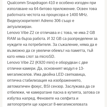
Qualcomm Snapdragon 410 е особено изгоден при
използване на 64-битово приложение. Освен това
работната честота на процесора е 1400 MHz.
Видеоускорителят Adreno 306 също е
актуализиран.
Lenovo Vibe Z2 се отличава и с това, че има 2 GB
RAM за бърза работа. И 32 GB са разпределени за
нуждите на потребителя. За съжаление, няма да е
възможно да се увеличи обемът на паметта, тъй
като няма слот за microSD.
Lenovo Vibe Z2 (K920 mini) е оборудван с две
отлични камери. Да, основният модул е ​​13-
мегапикселов. Има двойна LED светкавица,
оптична стабилизация на изображението,
автоматичен фокус, BSI сензор. Заслужава да се
отбележи, че камератане пасна в кутията, затова се
избутва напред. Феновете на селфита и
автопортрети ще харесат 8-мегапикселовата