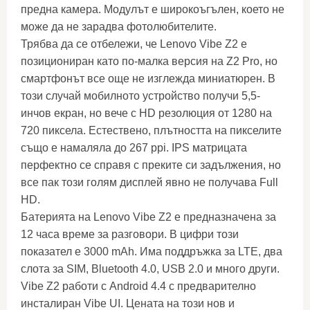
предна камера. Модулът е широкоъгълен, което не
може да не зарадва фотолюбителите.
Трябва да се отбележи, че Lenovo Vibe Z2 е
позициониран като по-малка версия на Z2 Pro, но
смартфонът все още не изглежда миниатюрен. В
този случай мобилното устройство получи 5,5-
инчов екран, но вече с HD резолюция от 1280 на
720 пиксела. Естествено, плътността на пикселите
също е намаляла до 267 ppi. IPS матрицата
перфектно се справя с преките си задължения, но
все пак този голям дисплей явно не получава Full
HD.
Батерията на Lenovo Vibe Z2 е предназначена за
12 часа време за разговори. В цифри този
показател е 3000 mAh. Има поддръжка за LTE, два
слота за SIM, Bluetooth 4.0, USB 2.0 и много други.
Vibe Z2 работи с Android 4.4 с предварително
инсталиран Vibe UI. Цената на този нов и