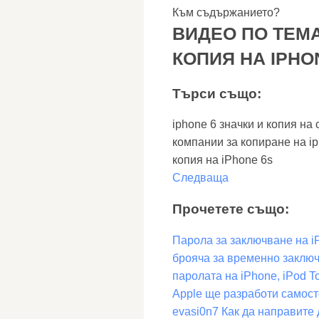
Към съдържанието?
ВИДЕО ПО ТЕМА
КОПИЯ НА IPHO
Търси също:
iphone 6 значки и копия на
компании за копиране на iph
копия на iPhone 6s
Следваща
Прочетете също:
Парола за заключване на i
брояча за временно заключ
паролата на iPhone, iPod T
Apple ще разработи самост
evasi0n7 Как да направите 