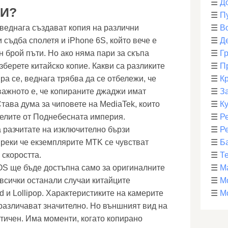
☰
Д
КИ?
☰
П
 веднага създават копия на различни
☰
В
съдба сполетя и iPhone 6S, който вече е
☰
Д
 брой пъти. Но ако няма пари за скъпа
☰
Г
изберете китайско копие. Какви са разликите
☰
П
ра се, веднага трябва да се отбележи, че
☰
К
важното е, че копираните джаджи имат
☰
З
тава дума за чиповете на MediaTek, които
☰
К
елите от Поднебесната империя.
☰
Р
 разчитате на изключително бързи
☰
Р
преки че екземплярите MTK се чувстват
☰
Б
 скоростта.
☰
Т
OS ще бъде достъпна само за оригиналните
☰
М
всички останали случаи китайците
☰
М
d и Lollipop. Характеристиките на камерите
☰
М
 различават значително. Но външният вид на
нтичен. Има моменти, когато копирано