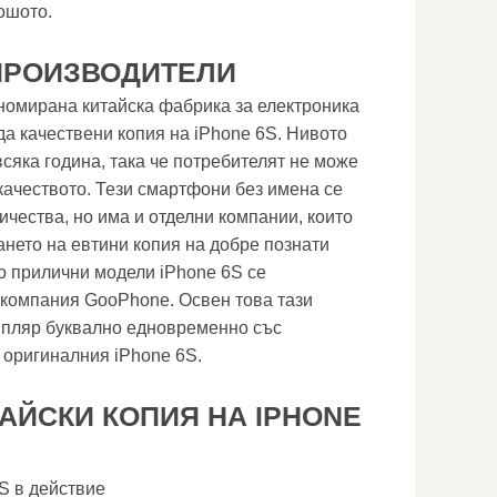
ошото.
ПРОИЗВОДИТЕЛИ
номирана китайска фабрика за електроника
да качествени копия на iPhone 6S. Нивото
сяка година, така че потребителят не може
качеството. Тези смартфони без имена се
ичества, но има и отделни компании, които
ането на евтини копия на добре познати
о прилични модели iPhone 6S се
 компания GooPhone. Освен това тази
мпляр буквално едновременно със
 оригиналния iPhone 6S.
АЙСКИ КОПИЯ НА IPHONE
S в действие