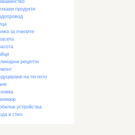
омакинство
ухкави продукти
одопровод
еца
рижа за пчелите
расета
расота
айци
улинарни рецепти
емонт
едуциране на теглото
аня
ехника
аникюр
обилни устройства
ода и стил