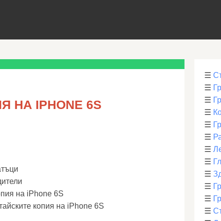
☰
С
☰
Г
☰
Г
Я НА IPHONE 6S
☰
К
☰
Г
☰
Р
☰
Л
☰
Г
атъци
☰
З
дители
☰
Гр
опия на iPhone 6S
☰
Гр
итайските копия на iPhone 6S
☰
С