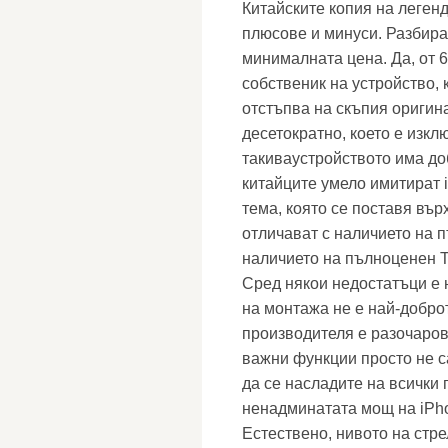
Китайските копия на леген
плюсове и минуси. Разбира
минималната цена. Да, от 
собственик на устройство,
отстъпва на скъпия оригин
десетократно, което е изк
такиваустройството има до
китайците умело имитират 
тема, която се поставя вър
отличават с наличието на п
наличието на пълноценен T
Сред някои недостатъци е 
на монтажа не е най-доброт
производителя е разочаров
важни функции просто не с
да се насладите на всички 
ненадминатата мощ на iPho
Естествено, нивото на стре