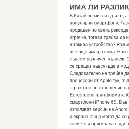
ИМА ЛИ РАЗЛИ
В Китай не мислят дълго, а
популярни смартфони. Тази 
продаден по света рекорден
играчка, тогава трябва да 
в такива устройства? Разби
все още има разлика. Най-
съвсем различен пълнеж. С
се срещат навсякъде в мод
Следователно не трябва да
процесори от Apple тук, въ
страхотно по отношение на
Естествено платформата i
смартфони iPhone 6S. Във 
използват версии на Androi
и екрана също могат да се
копието и оригинала е иде