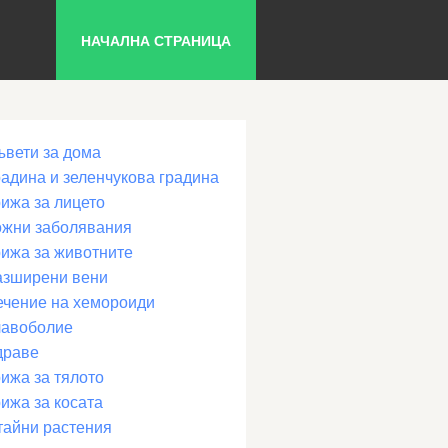
НАЧАЛНА СТРАНИЦА
ъвети за дома
радина и зеленчукова градина
рижа за лицето
ожни заболявания
рижа за животните
азширени вени
ечение на хемороиди
лавоболие
драве
ижа за тялото
ижа за косата
тайни растения