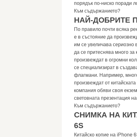
порядък по-ниско поради л
Към съдържанието?
НАЙ-ДОБРИТЕ 
По правило почти всяка ре
е в състояние да произвеж
им се увеличава сериозно в
да се притеснява много за 
произвеждат в огромни кол
се специализират в създав
флагмани. Например, мног
произвеждат от китайската
компания обяви своя екзе
световната презентация на
Към съдържанието?
СНИМКА НА КИТ
6S
Китайско копие на iPhone 6