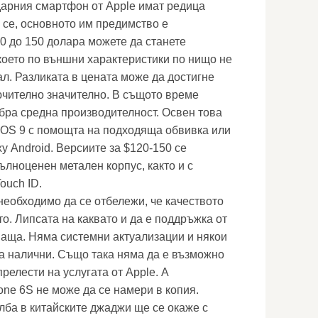
дарния смартфон от Apple имат редица
 се, основното им предимство е
60 до 150 долара можете да станете
 което по външни характеристики по нищо не
ал. Разликата в цената може да достигне
лючително значително. В същото време
бра средна производителност. Освен това
iOS 9 с помощта на подходяща обвивка или
ху Android. Версиите за $120-150 се
ълноценен метален корпус, както и с
ouch ID.
необходимо да се отбележи, че качеството
о. Липсата на каквато и да е поддръжка от
аща. Няма системни актуализации и някои
а налични. Също така няма да е възможно
прелести на услугата от Apple. А
ne 6S не може да се намери в копия.
лба в китайските джаджи ще се окаже с