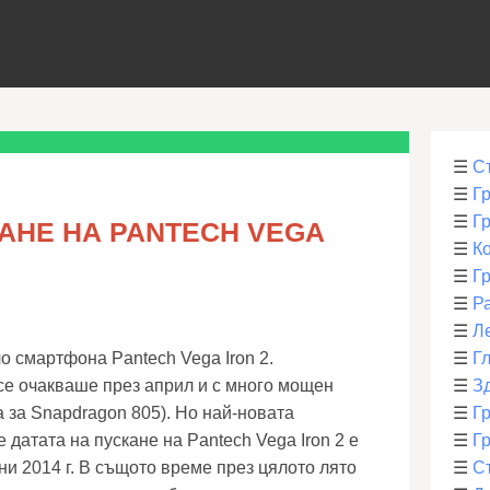
☰
С
☰
Г
☰
Г
АНЕ НА PANTECH VEGA
☰
К
☰
Г
☰
Р
☰
Л
о смартфона Pantech Vega Iron 2.
☰
Г
е очакваше през април и с много мощен
☰
З
 за Snapdragon 805). Но най-новата
☰
Гр
датата на пускане на Pantech Vega Iron 2 е
☰
Гр
и 2014 г. В същото време през цялото лято
☰
С