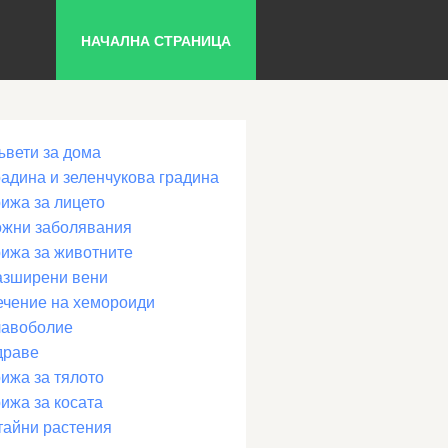
НАЧАЛНА СТРАНИЦА
ъвети за дома
радина и зеленчукова градина
рижа за лицето
ожни заболявания
рижа за животните
азширени вени
ечение на хемороиди
лавоболие
драве
ижа за тялото
ижа за косата
тайни растения