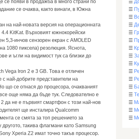
е се появи в продажба в много страни по
☰
Д
дание се очаква, както винаги, в Южна
☰
П
☰
В
ран на най-новата версия на операционната
☰
Д
d 4.4 KitKat. Върховият южнокорейски
☰
Г
ен 5,3-инчов сензорен екран с AMOLED
☰
П
 на 1080 пиксела) резолюция. Яснота,
☰
К
ове и ъгли на видимост тук са близки до
☰
З
☰
К
 Vega Iron 2 е 3 GB. Това е отличен
☰
Р
е с най-добрите представители на
☰
Р
Но що се отнася до процесора, очакваният
☰
Б
се още няма да бъде тук. Следователно е
☰
Т
 2 да не е първият смартфон с този най-нов
☰
М
водителят ще инсталира Qualcomm
☰
М
мента се смята за топ решението за
☰
М
 другото, такива флагмани като Samsung
Sony Xperia Z2 имат точно такъв процесор.