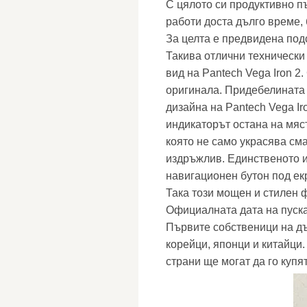
С цялото си продуктивно пъ
работи доста дълго време,
За целта е предвидена под
Такива отлични технически
вид на Pantech Vega Iron 2
оригинала. Придебелината 
дизайна на Pantech Vega Ir
индикаторът остана на мяст
която не само украсява см
издръжлив. Единственото 
навигационен бутон под ек
Така този мощен и стилен 
Официалната дата на пускан
Първите собственици на д
корейци, японци и китайци.
страни ще могат да го купят