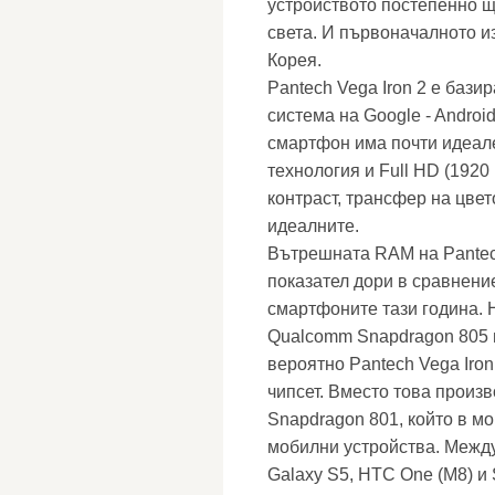
устройството постепенно щ
света. И първоначалното из
Корея.
Pantech Vega Iron 2 е бази
система на Google - Androi
смартфон има почти идеал
технология и Full HD (1920
контраст, трансфер на цвет
идеалните.
Вътрешната RAM на Pantech
показател дори в сравнени
смартфоните тази година. 
Qualcomm Snapdragon 805 в
вероятно Pantech Vega Iron
чипсет. Вместо това произ
Snapdragon 801, който в мо
мобилни устройства. Между
Galaxy S5, HTC One (M8) и 