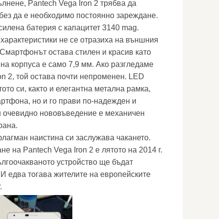
лнене, Pantech Vega Iron 2 трябва да
 без да е необходимо постоянно зареждане.
силена батерия с капацитет 3140 mag.
 характеристики не се отразиха на външния
. Смартфонът остава стилен и красив като
на корпуса е само 7,9 мм. Ако разгледаме
on 2, той остава почти непроменен. LED
ото си, както и елегантна метална рамка,
артфона, но и го прави по-надежден и
и очевидно нововъведение е механичен
рана.
флагман наистина си заслужава чакането.
е на Pantech Vega Iron 2 е лятото на 2014 г.
ългоочакваното устройство ще бъдат
 И едва тогава жителите на европейските
.