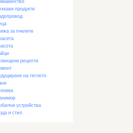
омакинство
ухкави продукти
одопровод
еца
рижа за пчелите
расета
расота
айци
улинарни рецепти
емонт
едуциране на теглото
аня
ехника
аникюр
обилни устройства
ода и стил