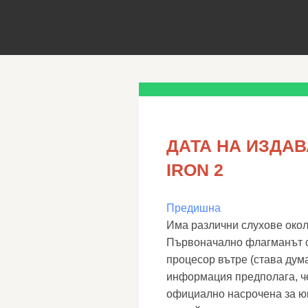
ДАТА НА ИЗДАВ
IRON 2
Предишна
Има различни слухове окол
Първоначално флагманът с
процесор вътре (става дума
информация предполага, че 
официално насрочена за юн