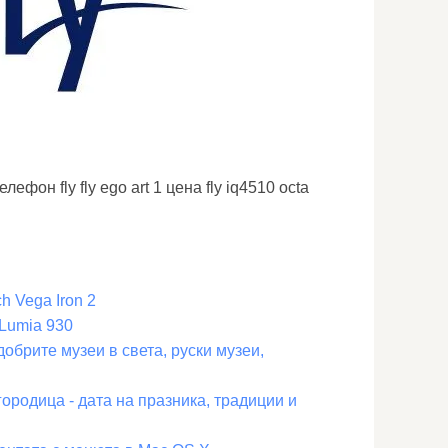
лефон fly fly ego art 1 цена fly iq4510 octa
h Vega Iron 2
 Lumia 930
добрите музеи в света, руски музеи,
ородица - дата на празника, традиции и