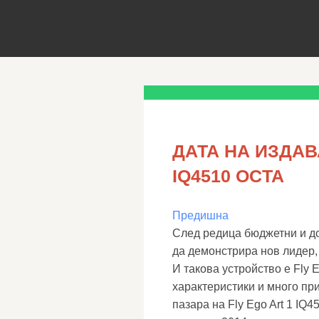
ДАТА НА ИЗДАВ
IQ4510 OCTA
Предишна
След редица бюджетни и д
да демонстрира нов лидер,
И такова устройство е Fly E
характеристики и много пр
пазара на Fly Ego Art 1 IQ4