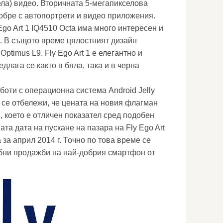
ела) видео. Вторичната 5-мегапикселова
обре с автопортрети и видео приложения.
go Art 1 IQ4510 Octa има много интересен и
. В същото време цялостният дизайн
timus L9. Fly Ego Art 1 е елегантно и
длага се както в бяла, така и в черна
аботи с операционна система Android Jelly
а се отбележи, че цената на новия флагман
, което е отличен показател сред подобен
та дата на пускане на пазара на Fly Ego Art
 за април 2014 г. Точно по това време се
бни продажби на най-добрия смартфон от