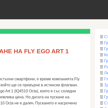
☰
С
☰
Г
☰
Г
АНЕ НА FLY EGO ART 1
☰
К
☰
Г
☰
Р
☰
Л
остъпни смартфони, е време компанията Fly
☰
Г
 който ще се превърне в истински флагман.
☰
З
go Art 1 (IQ4510 Octa), което е със солидни
☰
Гр
иемлива цена. Но датата на пускане на
☰
Гр
510 Octa не е далеч. Пускането е насрочено
☰
С