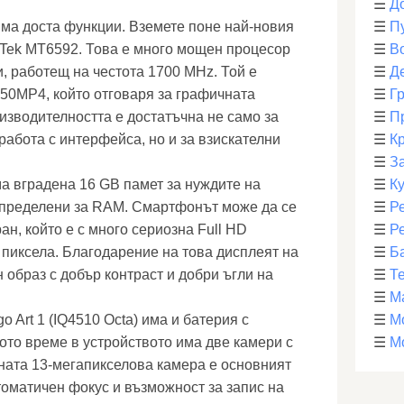
☰
Д
) има доста функции. Вземете поне най-новия
☰
П
Tek MT6592. Това е много мощен процесор
☰
В
, работещ на честота 1700 MHz. Той е
☰
Д
450MP4, който отговаря за графичната
☰
Г
изводителността е достатъчна не само за
☰
П
работа с интерфейса, но и за взискателни
☰
К
☰
З
има вградена 16 GB памет за нуждите на
☰
К
зпределени за RAM. Смартфонът може да се
☰
Р
ан, който е с много сериозна Full HD
☰
Р
 пиксела. Благодарение на това дисплеят на
☰
Б
н образ с добър контраст и добри ъгли на
☰
Т
☰
М
o Art 1 (IQ4510 Octa) има и батерия с
☰
М
ото време в устройството има две камери с
☰
М
дната 13-мегапикселова камера е основният
томатичен фокус и възможност за запис на