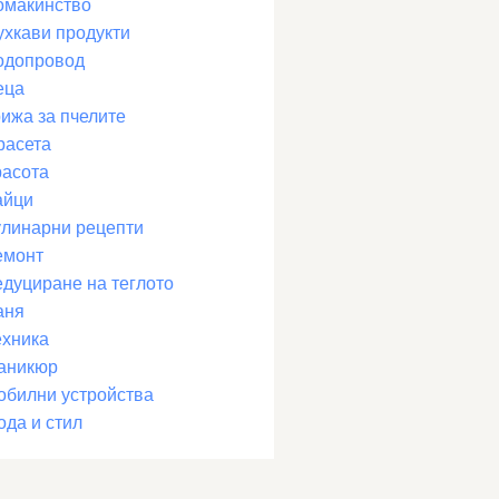
омакинство
ухкави продукти
одопровод
еца
рижа за пчелите
расета
расота
айци
улинарни рецепти
емонт
едуциране на теглото
аня
ехника
аникюр
обилни устройства
ода и стил