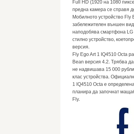
Full HD (1920 на 1080 пикс
предна камера се справя д
Мобилното устройство Fly E
забележителен външен вид
наподобява смартфона LG Op
стилно устройство, коетопре
версия.
Fly Ego Art 1 IQ4510 Octa р
Bean версия 4.2. Трябва д
не надвишава 15 000 рубли
клас устройства. Официална
1 IQ4510 Octa е определена
планира да започнат маща
Fly.