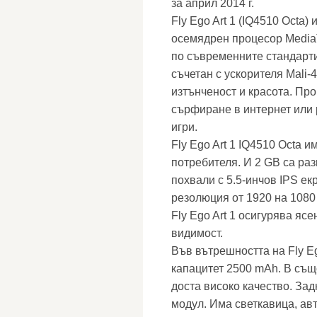
за април 2014 г.
Fly Ego Art 1 (IQ4510 Octa
осемядрен процесор Media
по съвременните стандарти
съчетан с ускорителя Mali-
изтънченост и красота. Про
сърфиране в интернет или 
игри.
Fly Ego Art 1 IQ4510 Octa 
потребителя. И 2 GB са ра
похвали с 5.5-инчов IPS екр
резолюция от 1920 на 1080
Fly Ego Art 1 осигурява ясе
видимост.
Във вътрешността на Fly Eg
капацитет 2500 mAh. В същ
доста високо качество. За
модул. Има светкавица, ав