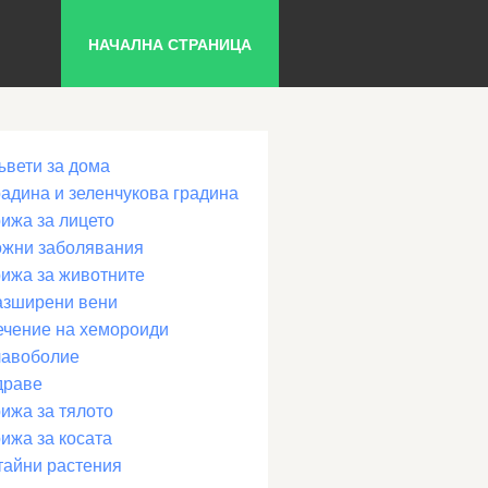
НАЧАЛНА СТРАНИЦА
ъвети за дома
радина и зеленчукова градина
рижа за лицето
ожни заболявания
рижа за животните
азширени вени
ечение на хемороиди
лавоболие
драве
ижа за тялото
ижа за косата
тайни растения