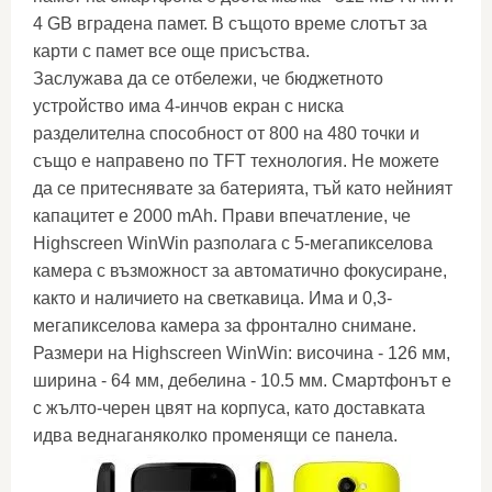
4 GB вградена памет. В същото време слотът за
карти с памет все още присъства.
Заслужава да се отбележи, че бюджетното
устройство има 4-инчов екран с ниска
разделителна способност от 800 на 480 точки и
също е направено по TFT технология. Не можете
да се притеснявате за батерията, тъй като нейният
капацитет е 2000 mAh. Прави впечатление, че
Highscreen WinWin разполага с 5-мегапикселова
камера с възможност за автоматично фокусиране,
както и наличието на светкавица. Има и 0,3-
мегапикселова камера за фронтално снимане.
Размери на Highscreen WinWin: височина - 126 мм,
ширина - 64 мм, дебелина - 10.5 мм. Смартфонът е
с жълто-черен цвят на корпуса, като доставката
идва веднаганяколко променящи се панела.