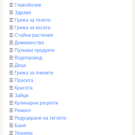
☰
Главоболие
☰
Здраве
☰
Грижа за тялото
☰
Грижа за косата
☰
Стайни растения
☰
Домакинство
☰
Пухкави продукти
☰
Водопровод
☰
Деца
☰
Грижа за пчелите
☰
Прасета
☰
Красота
☰
Зайци
☰
Кулинарни рецепти
☰
Ремонт
☰
Редуциране на теглото
☰
Баня
☰
Техника