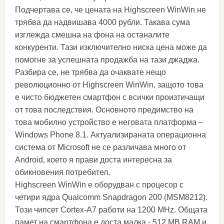
Подчертава се, че цената на Highscreen WinWin не
трябва да надвишава 4000 рубли. Такава сума
изглежда смешна на фона на останалите
конкуренти. Тази изключително ниска цена може да
помогне за успешната продажба на тази джаджа.
Разбира се, не трябва да очаквате нещо
революционно от Highscreen WinWin, защото това
е чисто бюджетен смартфон с всички произтичащи
от това последствия. Основното предимство на
това мобилно устройство е неговата платформа –
Windows Phone 8.1. Актуализираната операционна
система от Microsoft не се различава много от
Android, което я прави доста интересна за
обикновения потребител.
Highscreen WinWin е оборудван с процесор с
четири ядра Qualcomm Snapdragon 200 (MSM8212).
Този чипсет Cortex-A7 работи на 1200 MHz. Общата
памет на смартфона е доста малка - 512 MB RAM и