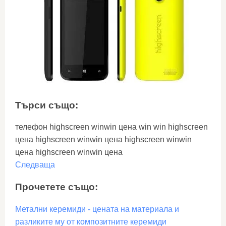
Търси също:
телефон highscreen winwin цена win win highscreen
цена highscreen winwin цена highscreen winwin
цена highscreen winwin цена
Следваща
Прочетете също:
Метални керемиди - цената на материала и
разликите му от композитните керемиди