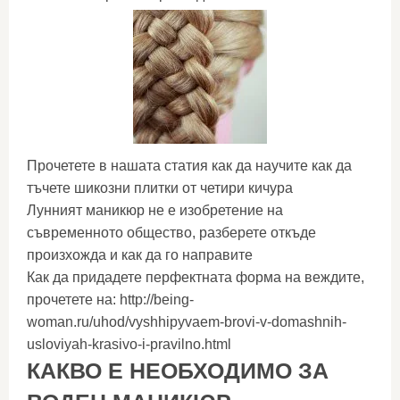
Прочетете в нашата статия как да научите как да
тъчете шикозни плитки от четири кичура
Лунният маникюр не е изобретение на
съвременното общество, разберете откъде
произхожда и как да го направите
Как да придадете перфектната форма на веждите,
прочетете на: http://being-
woman.ru/uhod/vyshhipyvaem-brovi-v-domashnih-
usloviyah-krasivo-i-pravilno.html
КАКВО Е НЕОБХОДИМО ЗА