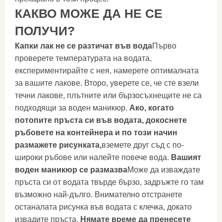
КАКВО МОЖЕ ДА НЕ СЕ
ПОЛУЧИ?
Капки лак не се разтичат във вода
Първо
проверете температурата на водата,
експериментирайте с нея, намерете оптималната
за вашите лакове. Второ, уверете се, че сте взели
течни лакове, плътните или бързосъхнещите не са
подходящи за воден маникюр.
Ако, когато
потопите пръста си във водата, докоснете
ръбовете на контейнера и по този начин
размажете рисунката,
вземете друг съд с по-
широки ръбове или налейте повече вода.
Вашият
воден маникюр се размазва
Може да изваждате
пръста си от водата твърде бързо, задръжте го там
възможно най-дълго. Внимателно отстранете
останалата рисунка във водата с клечка, докато
извадите пръста.
Нямате време да пренесете