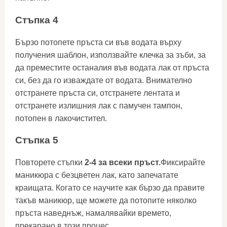
Стъпка 4
Бързо потопете пръста си във водата върху
получения шаблон, използвайте клечка за зъби, за
да преместите останалия във водата лак от пръста
си, без да го изваждате от водата. Внимателно
отстранете пръста си, отстранете лентата и
отстранете излишния лак с памучен тампон,
потопен в лакочистител.
Стъпка 5
Повторете стъпки
2-4 за всеки пръст.
Фиксирайте
маникюра с безцветен лак, като запечатате
краищата. Когато се научите как бързо да правите
такъв маникюр, ще можете да потопите няколко
пръста наведнъж, намалявайки времето,
прекарано в този процес.