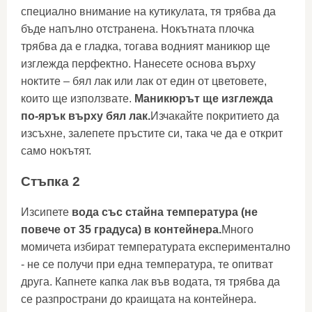
специално внимание на кутикулата, тя трябва да
бъде напълно отстранена. Нокътната плочка
трябва да е гладка, тогава водният маникюр ще
изглежда перфектно. Нанесете основа върху
ноктите – бял лак или лак от един от цветовете,
които ще използвате.
Маникюрът ще изглежда
по-ярък върху бял лак.
Изчакайте покритието да
изсъхне, залепете пръстите си, така че да е открит
само нокътят.
Стъпка 2
Изсипете
вода със стайна температура (не
повече от 35 градуса) в контейнера.
Много
момичета избират температурата експериментално
- не се получи при една температура, те опитват
друга. Капнете капка лак във водата, тя трябва да
се разпространи до краищата на контейнера.