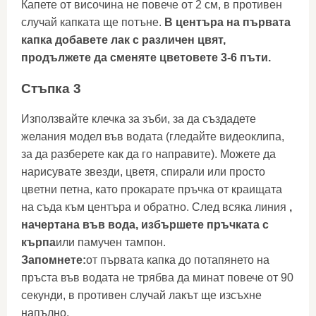
Капете от височина не повече от 2 см, в противен
случай капката ще потъне.
В центъра на първата
капка добавете лак с различен цвят,
продължете да сменяте цветовете 3-6 пъти.
Стъпка 3
Използвайте клечка за зъби, за да създадете
желания модел във водата (гледайте видеоклипа,
за да разберете как да го направите). Можете да
нарисувате звезди, цветя, спирали или просто
цветни петна, като прокарате пръчка от краищата
на съда към центъра и обратно. След всяка линия
,
начертана във вода, избършете пръчката с
кърпа
или памучен тампон.
Запомнете:
от първата капка до потапянето на
пръста във водата не трябва да минат повече от 90
секунди, в противен случай лакът ще изсъхне
напълно.