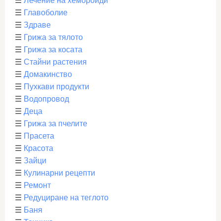
☰
Лечение на хемороиди
☰
Главоболие
☰
Здраве
☰
Грижа за тялото
☰
Грижа за косата
☰
Стайни растения
☰
Домакинство
☰
Пухкави продукти
☰
Водопровод
☰
Деца
☰
Грижа за пчелите
☰
Прасета
☰
Красота
☰
Зайци
☰
Кулинарни рецепти
☰
Ремонт
☰
Редуциране на теглото
☰
Баня