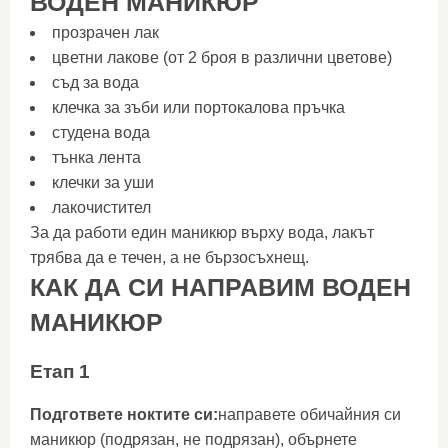
ВОДЕН МАНИКЮР
прозрачен лак
цветни лакове (от 2 броя в различни цветове)
съд за вода
клечка за зъби или портокалова пръчка
студена вода
тънка лента
клечки за уши
лакочистител
За да работи един маникюр върху вода, лакът
трябва да е течен, а не бързосъхнещ.
КАК ДА СИ НАПРАВИМ ВОДЕН
МАНИКЮР
Етап 1
Подгответе ноктите си:
направете обичайния си
маникюр (подрязан, не подрязан), обърнете