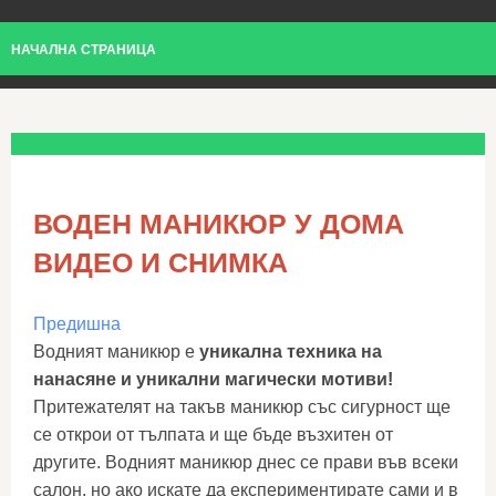
НАЧАЛНА СТРАНИЦА
ВОДЕН МАНИКЮР У ДОМА
ВИДЕО И СНИМКА
Предишна
Водният маникюр е
уникална техника на
нанасяне и уникални магически мотиви!
Притежателят на такъв маникюр със сигурност ще
се открои от тълпата и ще бъде възхитен от
другите. Водният маникюр днес се прави във всеки
салон, но ако искате да експериментирате сами и в