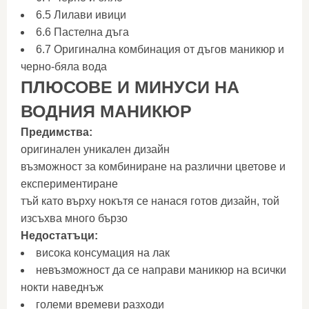
6.5 Лилави ивици
6.6 Пастелна дъга
6.7 Оригинална комбинация от дъгов маникюр и
черно-бяла вода
ПЛЮСОВЕ И МИНУСИ НА
ВОДНИЯ МАНИКЮР
Предимства:
оригинален уникален дизайн
възможност за комбиниране на различни цветове и
експериментиране
тъй като върху нокътя се нанася готов дизайн, той
изсъхва много бързо
Недостатъци:
висока консумация на лак
невъзможност да се направи маникюр на всички
нокти наведнъж
големи времеви разходи