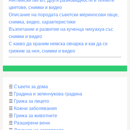
Английски бигъл, други разновидности и техните
цветове, снимки и видео
Описание на породата съветски мериносови овце,
снимка, видео, характеристики
Възпитание и развитие на кученца чихуахуа със
снимки и видео
С какво да храним немска овчарка и как да се
грижим за нея, снимки и видео
☰
Съвети за дома
☰
Градина и зеленчукова градина
☰
Грижа за лицето
☰
Кожни заболявания
☰
Грижа за животните
☰
Разширени вени