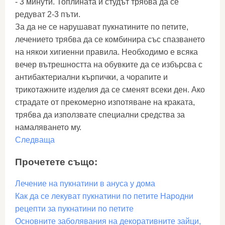
- 3 минути. Топлината и студът трябва да се
редуват 2-3 пъти.
За да не се нарушават пукнатините по петите,
лечението трябва да се комбинира със спазването
на някои хигиенни правила. Необходимо е всяка
вечер вътрешността на обувките да се избърсва с
антибактериални кърпички, а чорапите и
трикотажните изделия да се сменят всеки ден. Ако
страдате от прекомерно изпотяване на краката,
трябва да използвате специални средства за
намаляването му.
Следваща
Прочетете също:
Лечение на пукнатини в ануса у дома
Как да се лекуват пукнатини по петите Народни
рецепти за пукнатини по петите
Основните заболявания на декоративните зайци,