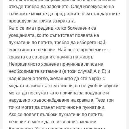
откъде трябва да започнете. След излекуване на
гъбичките можете да продължите към стандартните
процедури за грижа за краката.
Като се има предвид колко болезнени са
усещанията, които съпътстват появата на
пукнатини по петите, трябва да изберете най-
ефективното лечение. Най-често проблемите с
краката са свързани с начина на живот.
Неправилното хранене причинява липса на
необходимите витамини (в този случай А и Е) и
наднормено тегло, желанието да сте в крак с
модата и любовта към стилни, но не удобни обувки
могат да послужат като причина за подуване и
нарушено кръвоснабдяване на краката. Тези три
точки могат да станат източник на пукнатини.
Ако се появят дълбоки пукнатини по петите,
лечението може да се извърши с мехлем
Вишневски. За да направите това, мехлемът