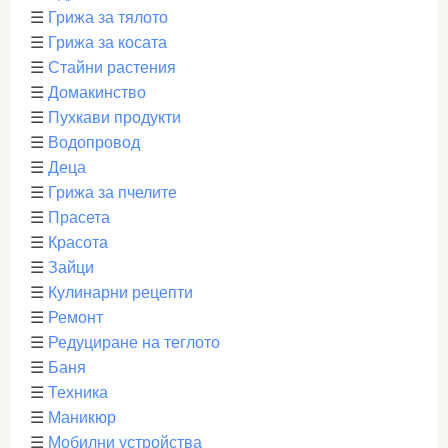
☰
Грижа за тялото
☰
Грижа за косата
☰
Стайни растения
☰
Домакинство
☰
Пухкави продукти
☰
Водопровод
☰
Деца
☰
Грижа за пчелите
☰
Прасета
☰
Красота
☰
Зайци
☰
Кулинарни рецепти
☰
Ремонт
☰
Редуциране на теглото
☰
Баня
☰
Техника
☰
Маникюр
☰
Мобилни устройства