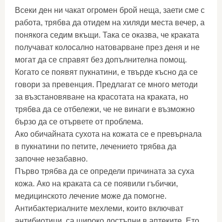
Всеки ден ни чакат огромен брой неща, заети сме с
работа, трябва да отидем на хиляди места вечер, а
понякога седим вкъщи. Така се оказва, че краката
получават колосално натоварване през деня и не
могат да се справят без допълнителна помощ.
Когато се появят пукнатини, е твърде късно да се
говори за превенция. Предлагат се много методи
за възстановяване на красотата на краката, но
трябва да се отбележи, че не винаги е възможно
бързо да се отървете от проблема.
Ако обичайната сухота на кожата се е превърнала
в пукнатини по петите, лечението трябва да
започне незабавно.
Първо трябва да се определи причината за суха
кожа. Ако на краката са се появили гъбички,
медицинското лечение може да помогне.
Антибактериалните мехлеми, които включват
антибиотици, са широко достъпни в аптеките. Ето