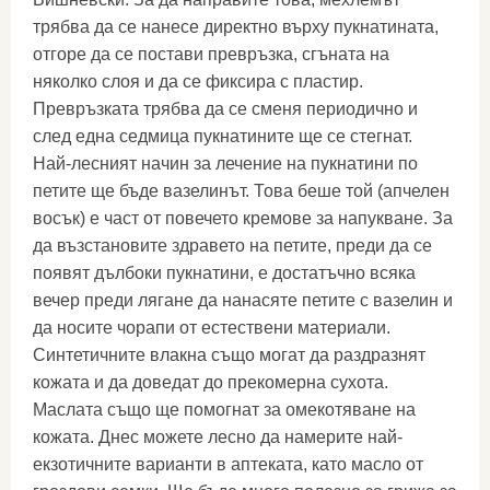
трябва да се нанесе директно върху пукнатината,
отгоре да се постави превръзка, сгъната на
няколко слоя и да се фиксира с пластир.
Превръзката трябва да се сменя периодично и
след една седмица пукнатините ще се стегнат.
Най-лесният начин за лечение на пукнатини по
петите ще бъде вазелинът. Това беше той (апчелен
восък) е част от повечето кремове за напукване. За
да възстановите здравето на петите, преди да се
появят дълбоки пукнатини, е достатъчно всяка
вечер преди лягане да нанасяте петите с вазелин и
да носите чорапи от естествени материали.
Синтетичните влакна също могат да раздразнят
кожата и да доведат до прекомерна сухота.
Маслата също ще помогнат за омекотяване на
кожата. Днес можете лесно да намерите най-
екзотичните варианти в аптеката, като масло от