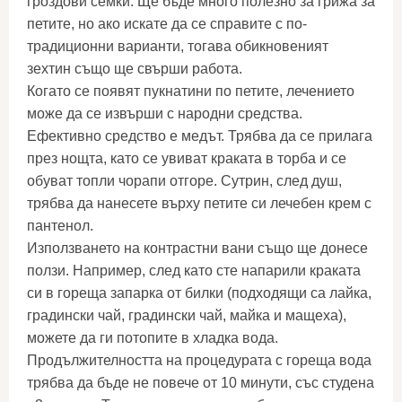
гроздови семки. Ще бъде много полезно за грижа за
петите, но ако искате да се справите с по-
традиционни варианти, тогава обикновеният
зехтин също ще свърши работа.
Когато се появят пукнатини по петите, лечението
може да се извърши с народни средства.
Ефективно средство е медът. Трябва да се прилага
през нощта, като се увиват краката в торба и се
обуват топли чорапи отгоре. Сутрин, след душ,
трябва да нанесете върху петите си лечебен крем с
пантенол.
Използването на контрастни вани също ще донесе
ползи. Например, след като сте напарили краката
си в гореща запарка от билки (подходящи са лайка,
градински чай, градински чай, майка и мащеха),
можете да ги потопите в хладка вода.
Продължителността на процедурата с гореща вода
трябва да бъде не повече от 10 минути, със студена