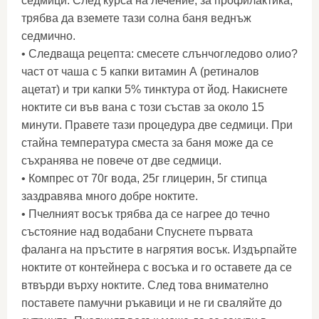
седмици. След курса на лечение, за профилактика,
трябва да вземете тази солна баня веднъж
седмично.
• Следваща рецепта: смесете слънчогледово олио?
част от чаша с 5 капки витамин А (ретиналов
ацетат) и три капки 5% тинктура от йод. Накиснете
ноктите си във вана с този състав за около 15
минути. Правете тази процедура две седмици. При
стайна температура сместа за баня може да се
съхранява не повече от две седмици.
• Компрес от 70г вода, 25г глицерин, 5г стипца
заздравява много добре ноктите.
• Пчелният восък трябва да се нагрее до течно
състояние над водабани Спуснете първата
фаланга на пръстите в нагрятия восък. Издърпайте
ноктите от контейнера с восъка и го оставете да се
втвърди върху ноктите. След това внимателно
поставете памучни ръкавици и не ги сваляйте до