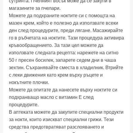
сутринта. Пчелният восък може да се закупи в
магазините за пчелари.
Можете да подхраните ноктите си с помощта на
мазен крем, който е полезно да използвате всеки
ден след процедурите, преди лягане. Масажирайте
го в ръбчетата на ноктите. Тази процедура активира
кръвообращението. За тази цел можете да
използвате следната рецепта: нарежете на ситно
50 г пресен босилек, запарете седем дни в чаша
зехтин. Съхранявайте сместа в хладилник. Втрийте
с леки движения като крем върху ръцете и
нокътните плочки.
Можете да опитате да нанесете върху ноктите си
подхранващо масло с витамин Е след
процедурите.
В аптеката можете да закупите специални продукти
за нокти, които изискват специални грижи. Тези
средства предотвратяват разслояването и