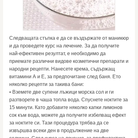
Следващата стъпка е да се въздържате от маникюр
и да проведете курс на лечение. За да получите
най-ефективен резултат, е необходимо да
приемате различни видове козметични препарати и
народни рецепти. Нанесете крема, съдържащ
витамини А и Е, за предпочитане след баня. Ето
няколко рецепти за такива бани:
• Вземете две супени лъжици морска сол и ги
разтворете в чаша топла вода. Спуснете ноктите за
15 минути. Като добавите няколко капки лимонов
сок към вода, можете да получите избелващ ефект
за ноктите си. Тази процедура трябва да се
извършва всеки ден в продължение на две