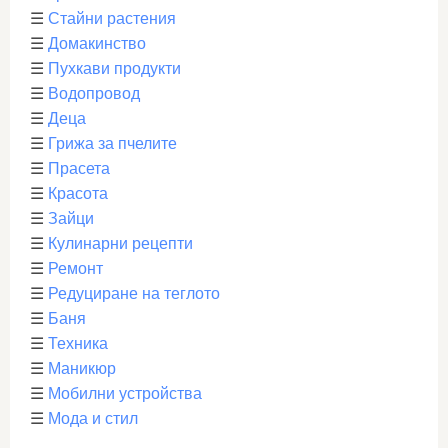
☰
Стайни растения
☰
Домакинство
☰
Пухкави продукти
☰
Водопровод
☰
Деца
☰
Грижа за пчелите
☰
Прасета
☰
Красота
☰
Зайци
☰
Кулинарни рецепти
☰
Ремонт
☰
Редуциране на теглото
☰
Баня
☰
Техника
☰
Маникюр
☰
Мобилни устройства
☰
Мода и стил