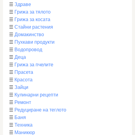
☰
Здраве
☰
Грижа за тялото
☰
Грижа за косата
☰
Стайни растения
☰
Домакинство
☰
Пухкави продукти
☰
Водопровод
☰
Деца
☰
Грижа за пчелите
☰
Прасета
☰
Красота
☰
Зайци
☰
Кулинарни рецепти
☰
Ремонт
☰
Редуциране на теглото
☰
Баня
☰
Техника
☰
Маникюр