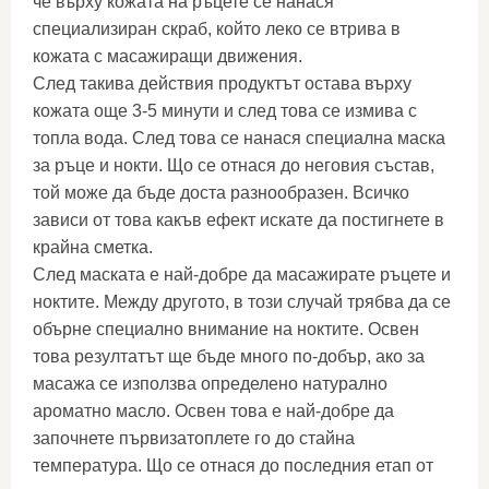
че върху кожата на ръцете се нанася
специализиран скраб, който леко се втрива в
кожата с масажиращи движения.
След такива действия продуктът остава върху
кожата още 3-5 минути и след това се измива с
топла вода. След това се нанася специална маска
за ръце и нокти. Що се отнася до неговия състав,
той може да бъде доста разнообразен. Всичко
зависи от това какъв ефект искате да постигнете в
крайна сметка.
След маската е най-добре да масажирате ръцете и
ноктите. Между другото, в този случай трябва да се
обърне специално внимание на ноктите. Освен
това резултатът ще бъде много по-добър, ако за
масажа се използва определено натурално
ароматно масло. Освен това е най-добре да
започнете първизатоплете го до стайна
температура. Що се отнася до последния етап от