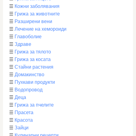
☰
Кожни заболявания
☰
Грижа за животните
☰
Разширени вени
☰
Лечение на хемороиди
☰
Главоболие
☰
Здраве
☰
Грижа за тялото
☰
Грижа за косата
☰
Стайни растения
☰
Домакинство
☰
Пухкави продукти
☰
Водопровод
☰
Деца
☰
Грижа за пчелите
☰
Прасета
☰
Красота
☰
Зайци
☰
Кулинарни рецепти