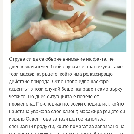
Струва си да се обърне внимание на факта, че
днес в значителен брой случаи се практикува само
този масаж на ръцете, който има релаксиращо
действие.природа. Освен това едва наскоро
акцентът в този случай беше направен само върху
четките. Но днес ситуацията е повече от
променена. По-специално, всеки специалист, който
наистина уважава своя клиент, масажира ръцете си
изцяло.Освен това за тази цел се използват
специални продукти, които помагат за запазване на
младостта на кожата за дълго време. Важно е да се