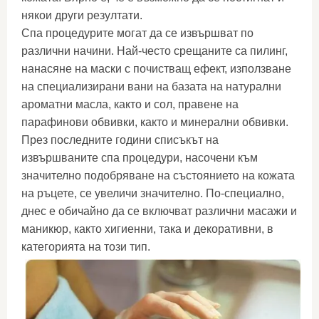
някои други резултати.
Спа процедурите могат да се извършват по
различни начини. Най-често срещаните са пилинг,
нанасяне на маски с почистващ ефект, използване
на специализирани вани на базата на натурални
ароматни масла, както и сол, правене на
парафинови обвивки, както и минерални обвивки.
През последните години списъкът на
извършваните спа процедури, насочени към
значително подобряване на състоянието на кожата
на ръцете, се увеличи значително. По-специално,
днес е обичайно да се включват различни масажи и
маникюр, както хигиенни, така и декоративни, в
категорията на този тип.