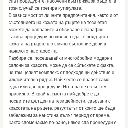
спа процедурите, насочени към грижа за ръцете, в
този случай се третира кутикулата.
В зависимост от личните предпочитания, както и от
състоянието на кожата на ръцете на този етап
можете да направите и обвиване с парафин.
Такива процедури позволяват да се поддържа
кожата на ръцете в отлично състояние дори в
началото на старостта.
Разбира се, посещавайки многобройни модерни
салони за красота, може да се сблъскате с факта,
че там целият комплекс от подходящи действия е
изключително рядък. Най-често се правят само
една или две процедури. Но това не е съвсем
правилно. В крайна сметка най-добре е да
посветите цял ден на тези дейности, свързани с
красотата на ръцете, резултатът от които ще бъде
забележим за наистина дълъг период от време.
Както споменахме по-рано, някои спа процедури е