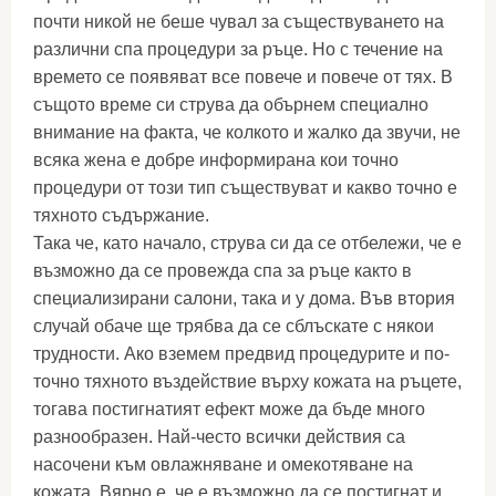
почти никой не беше чувал за съществуването на
различни спа процедури за ръце. Но с течение на
времето се появяват все повече и повече от тях. В
същото време си струва да обърнем специално
внимание на факта, че колкото и жалко да звучи, не
всяка жена е добре информирана кои точно
процедури от този тип съществуват и какво точно е
тяхното съдържание.
Така че, като начало, струва си да се отбележи, че е
възможно да се провежда спа за ръце както в
специализирани салони, така и у дома. Във втория
случай обаче ще трябва да се сблъскате с някои
трудности. Ако вземем предвид процедурите и по-
точно тяхното въздействие върху кожата на ръцете,
тогава постигнатият ефект може да бъде много
разнообразен. Най-често всички действия са
насочени към овлажняване и омекотяване на
кожата. Вярно е, че е възможно да се постигнат и