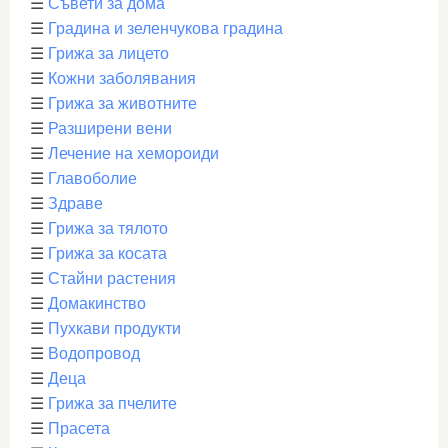
☰
Съвети за дома
☰
Градина и зеленчукова градина
☰
Грижа за лицето
☰
Кожни заболявания
☰
Грижа за животните
☰
Разширени вени
☰
Лечение на хемороиди
☰
Главоболие
☰
Здраве
☰
Грижа за тялото
☰
Грижа за косата
☰
Стайни растения
☰
Домакинство
☰
Пухкави продукти
☰
Водопровод
☰
Деца
☰
Грижа за пчелите
☰
Прасета