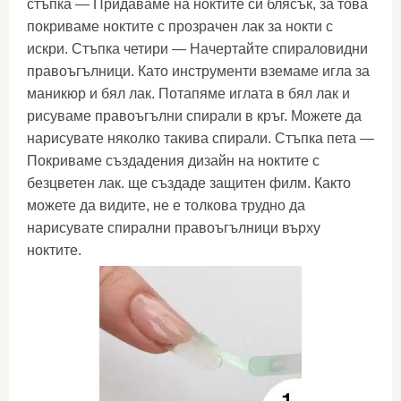
стъпка — Придаваме на ноктите си блясък, за това
покриваме ноктите с прозрачен лак за нокти с
искри. Стъпка четири — Начертайте спираловидни
правоъгълници. Като инструменти вземаме игла за
маникюр и бял лак. Потапяме иглата в бял лак и
рисуваме правоъгълни спирали в кръг. Можете да
нарисувате няколко такива спирали. Стъпка пета —
Покриваме създадения дизайн на ноктите с
безцветен лак. ще създаде защитен филм. Както
можете да видите, не е толкова трудно да
нарисувате спирални правоъгълници върху
ноктите.