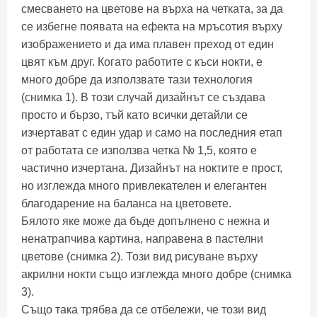
смесването на цветове на върха на четката, за да
се избегне появата на ефекта на мръсотия върху
изображението и да има плавен преход от един
цвят към друг. Когато работите с къси нокти, е
много добре да използвате тази технология
(снимка 1). В този случай дизайнът се създава
просто и бързо, тъй като всички детайли се
изчертават с един удар и само на последния етап
от работата се използва четка № 1,5, която е
частично изчертана. Дизайнът на ноктите е прост,
но изглежда много привлекателен и елегантен
благодарение на баланса на цветовете.
Бялото яке може да бъде допълнено с нежна и
ненатрапчива картина, направена в пастелни
цветове (снимка 2). Този вид рисуване върху
акрилни нокти също изглежда много добре (снимка
3).
Също така трябва да се отбележи, че този вид