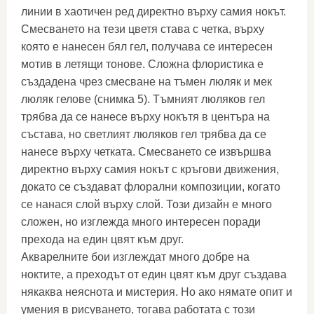
линии в хаотичен ред директно върху самия нокът.
Смесването на тези цветя става с четка, върху
която е нанесен бял гел, получава се интересен
мотив в летящи тонове. Сложна флористика е
създадена чрез смесване на тъмен люляк и мек
люляк гелове (снимка 5). Тъмният люляков гел
трябва да се нанесе върху нокътя в центъра на
състава, но светлият люляков гел трябва да се
нанесе върху четката. Смесването се извършва
директно върху самия нокът с кръгови движения,
докато се създават флорални композиции, когато
се нанася слой върху слой. Този дизайн е много
сложен, но изглежда много интересен поради
прехода на един цвят към друг.
Акварелните бои изглеждат много добре на
ноктите, а преходът от един цвят към друг създава
някаква неяснота и мистерия. Но ако нямате опит и
умения в рисуването, тогава работата с този