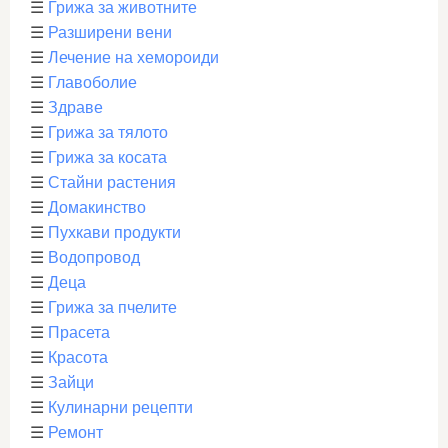
☰
Грижа за животните
☰
Разширени вени
☰
Лечение на хемороиди
☰
Главоболие
☰
Здраве
☰
Грижа за тялото
☰
Грижа за косата
☰
Стайни растения
☰
Домакинство
☰
Пухкави продукти
☰
Водопровод
☰
Деца
☰
Грижа за пчелите
☰
Прасета
☰
Красота
☰
Зайци
☰
Кулинарни рецепти
☰
Ремонт