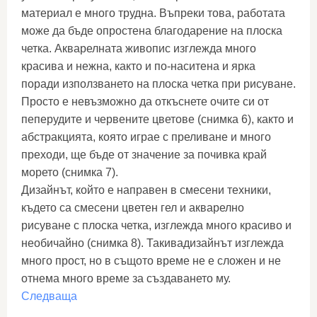
материал е много трудна. Въпреки това, работата
може да бъде опростена благодарение на плоска
четка. Акварелната живопис изглежда много
красива и нежна, както и по-наситена и ярка
поради използването на плоска четка при рисуване.
Просто е невъзможно да откъснете очите си от
пеперудите и червените цветове (снимка 6), както и
абстракцията, която играе с преливане и много
преходи, ще бъде от значение за почивка край
морето (снимка 7).
Дизайнът, който е направен в смесени техники,
където са смесени цветен гел и акварелно
рисуване с плоска четка, изглежда много красиво и
необичайно (снимка 8). Такивадизайнът изглежда
много прост, но в същото време не е сложен и не
отнема много време за създаването му.
Следваща