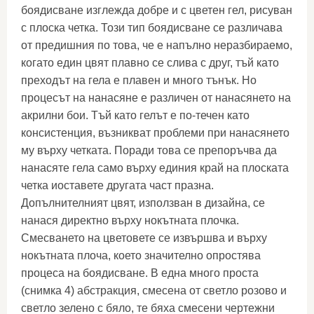
боядисване изглежда добре и с цветен гел, рисуван
с плоска четка. Този тип боядисване се различава
от предишния по това, че е напълно неразбираемо,
когато един цвят плавно се слива с друг, тъй като
преходът на гела е плавен и много тънък. Но
процесът на нанасяне е различен от нанасянето на
акрилни бои. Тъй като гелът е по-течен като
консистенция, възникват проблеми при нанасянето
му върху четката. Поради това се препоръчва да
нанасяте гела само върху единия край на плоската
четка иоставете другата част празна.
Допълнителният цвят, използван в дизайна, се
нанася директно върху нокътната плочка.
Смесването на цветовете се извършва и върху
нокътната плоча, което значително опростява
процеса на боядисване. В една много проста
(снимка 4) абстракция, смесена от светло розово и
светло зелено с бяло, те бяха смесени чертежни