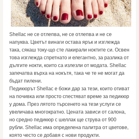
Shellac не се отлепва, не се отлепва и не се
напуква. Цветът винаги остава ярък и изглежда
така, сякаш току-що сте лакирали ноктите си. Освен
това изглежда спретнато и елегантно, за разлика от
дългите нокти, които са излезли от модата. Shellac
запечатва върха на нокътя, така че те не могат да
бъдат пилени.
Педикюрът Shellac е божи дар за тези, които отиват
на почивка или просто спестяват време за педикюр
у дома. През лятото търсенето на тези услуги се
увеличава многократно. Цената зависи от салона,
но средно педикюр с шеллак ще струва от 900
рубли. Shellac има определена палитра от цветове,
която често се добавя с нови продукти.