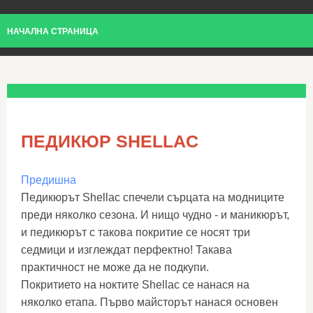
НАЧАЛНА СТРАНИЦА
ПЕДИКЮР SHELLAC
Предишна
Педикюрът Shellac спечели сърцата на модниците
преди няколко сезона. И нищо чудно - и маникюрът,
и педикюрът с такова покритие се носят три
седмици и изглеждат перфектно! Такава
практичност не може да не подкупи.
Покритието на ноктите Shellac се нанася на
няколко етапа. Първо майсторът нанася основен