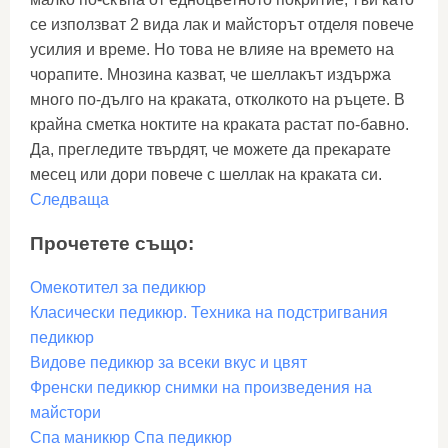
се използват 2 вида лак и майсторът отделя повече
усилия и време. Но това не влияе на времето на
чорапите. Мнозина казват, че шеллакът издържа
много по-дълго на краката, отколкото на ръцете. В
крайна сметка ноктите на краката растат по-бавно.
Да, прегледите твърдят, че можете да прекарате
месец или дори повече с шеллак на краката си.
Следваща
Прочетете също:
Омекотител за педикюр
Класически педикюр. Техника на подстригвания
педикюр
Видове педикюр за всеки вкус и цвят
Френски педикюр снимки на произведения на
майстори
Спа маникюр Спа педикюр