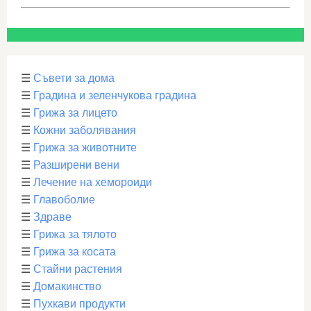
☰
Съвети за дома
☰
Градина и зеленчукова градина
☰
Грижа за лицето
☰
Кожни заболявания
☰
Грижа за животните
☰
Разширени вени
☰
Лечение на хемороиди
☰
Главоболие
☰
Здраве
☰
Грижа за тялото
☰
Грижа за косата
☰
Стайни растения
☰
Домакинство
☰
Пухкави продукти