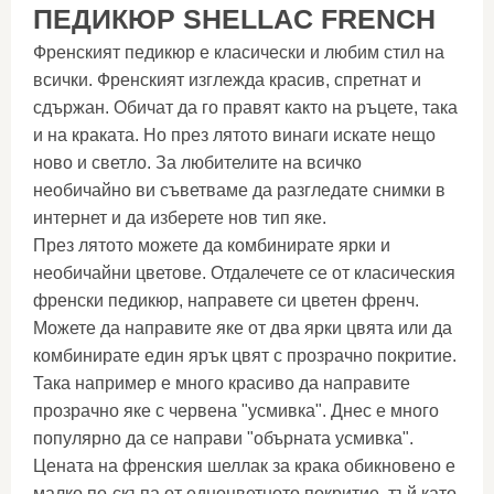
ПЕДИКЮР SHELLAC FRENCH
Френският педикюр е класически и любим стил на
всички. Френският изглежда красив, спретнат и
сдържан. Обичат да го правят както на ръцете, така
и на краката. Но през лятото винаги искате нещо
ново и светло. За любителите на всичко
необичайно ви съветваме да разгледате снимки в
интернет и да изберете нов тип яке.
През лятото можете да комбинирате ярки и
необичайни цветове. Отдалечете се от класическия
френски педикюр, направете си цветен френч.
Можете да направите яке от два ярки цвята или да
комбинирате един ярък цвят с прозрачно покритие.
Така например е много красиво да направите
прозрачно яке с червена "усмивка". Днес е много
популярно да се направи "обърната усмивка".
Цената на френския шеллак за крака обикновено е
малко по-скъпа от едноцветното покритие, тъй като