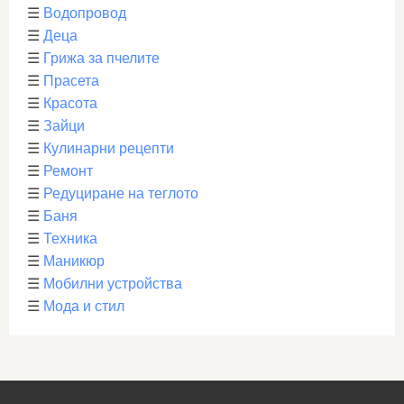
☰
Водопровод
☰
Деца
☰
Грижа за пчелите
☰
Прасета
☰
Красота
☰
Зайци
☰
Кулинарни рецепти
☰
Ремонт
☰
Редуциране на теглото
☰
Баня
☰
Техника
☰
Маникюр
☰
Мобилни устройства
☰
Мода и стил