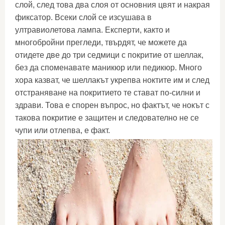
слой, след това два слоя от основния цвят и накрая
фиксатор. Всеки слой се изсушава в
ултравиолетова лампа. Експерти, както и
многобройни прегледи, твърдят, че можете да
отидете две до три седмици с покритие от шеллак,
без да споменавате маникюр или педикюр. Много
хора казват, че шеллакът укрепва ноктите им и след
отстраняване на покритието те стават по-силни и
здрави. Това е спорен въпрос, но фактът, че нокът с
такова покритие е защитен и следователно не се
чупи или отлепва, е факт.