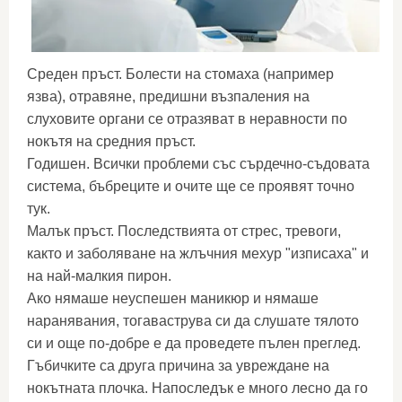
Среден пръст. Болести на стомаха (например
язва), отравяне, предишни възпаления на
слуховите органи се отразяват в неравности по
нокътя на средния пръст.
Годишен. Всички проблеми със сърдечно-съдовата
система, бъбреците и очите ще се проявят точно
тук.
Малък пръст. Последствията от стрес, тревоги,
както и заболяване на жлъчния мехур "изписаха" и
на най-малкия пирон.
Ако нямаше неуспешен маникюр и нямаше
наранявания, тогаваструва си да слушате тялото
си и още по-добре е да проведете пълен преглед.
Гъбичките са друга причина за увреждане на
нокътната плочка. Напоследък е много лесно да го