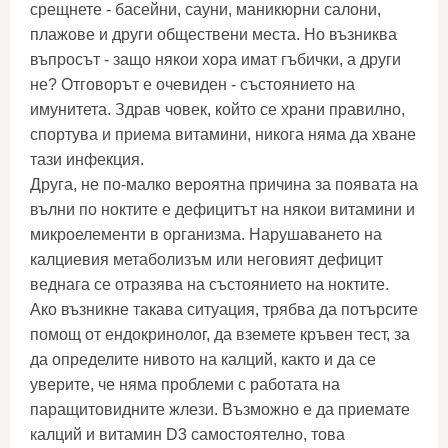
срещнете - басейни, сауни, маникюрни салони,
плажове и други обществени места. Но възниква
въпросът - защо някои хора имат гъбички, а други
не? Отговорът е очевиден - състоянието на
имунитета. Здрав човек, който се храни правилно,
спортува и приема витамини, никога няма да хване
тази инфекция.
Друга, не по-малко вероятна причина за появата на
вълни по ноктите е дефицитът на някои витамини и
микроелементи в организма. Нарушаването на
калциевия метаболизъм или неговият дефицит
веднага се отразява на състоянието на ноктите.
Ако възникне такава ситуация, трябва да потърсите
помощ от ендокринолог, да вземете кръвен тест, за
да определите нивото на калций, както и да се
уверите, че няма проблеми с работата на
паращитовидните жлези. Възможно е да приемате
калций и витамин D3 самостоятелно, това