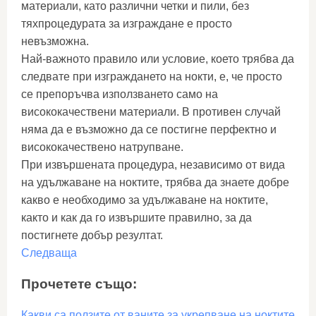
материали, като различни четки и пили, без
тяхпроцедурата за изграждане е просто
невъзможна.
Най-важното правило или условие, което трябва да
следвате при изграждането на нокти, е, че просто
се препоръчва използването само на
висококачествени материали. В противен случай
няма да е възможно да се постигне перфектно и
висококачествено натрупване.
При извършената процедура, независимо от вида
на удължаване на ноктите, трябва да знаете добре
какво е необходимо за удължаване на ноктите,
както и как да го извършите правилно, за да
постигнете добър резултат.
Следваща
Прочетете също:
Какви са ползите от ваните за укрепване на ноктите