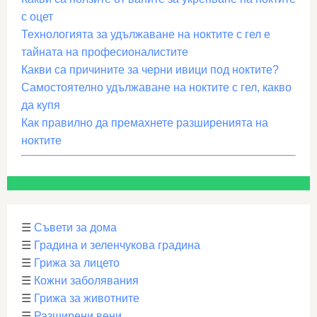
с оцет
Технологията за удължаване на ноктите с гел е
тайната на професионалистите
Какви са причините за черни ивици под ноктите?
Самостоятелно удължаване на ноктите с гел, какво
да купя
Как правилно да премахнете разширенията на
ноктите
☰
Съвети за дома
☰
Градина и зеленчукова градина
☰
Грижа за лицето
☰
Кожни заболявания
☰
Грижа за животните
☰
Разширени вени