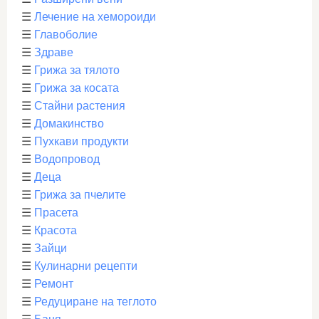
☰
Лечение на хемороиди
☰
Главоболие
☰
Здраве
☰
Грижа за тялото
☰
Грижа за косата
☰
Стайни растения
☰
Домакинство
☰
Пухкави продукти
☰
Водопровод
☰
Деца
☰
Грижа за пчелите
☰
Прасета
☰
Красота
☰
Зайци
☰
Кулинарни рецепти
☰
Ремонт
☰
Редуциране на теглото