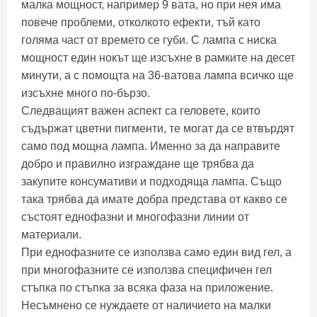
малка мощност, например 9 вата, но при нея има
повече проблеми, отколкото ефекти, тъй като
голяма част от времето се губи. С лампа с ниска
мощност един нокът ще изсъхне в рамките на десет
минути, а с помощта на 36-ватова лампа всичко ще
изсъхне много по-бързо.
Следващият важен аспект са геловете, които
съдържат цветни пигменти, те могат да се втвърдят
само под мощна лампа. Именно за да направите
добро и правилно изграждане ще трябва да
закупите консумативи и подходяща лампа. Също
така трябва да имате добра представа от какво се
състоят еднофазни и многофазни линии от
материали.
При еднофазните се използва само един вид гел, а
при многофазните се използва специфичен гел
стъпка по стъпка за всяка фаза на приложение.
Несъмнено се нуждаете от наличието на малки