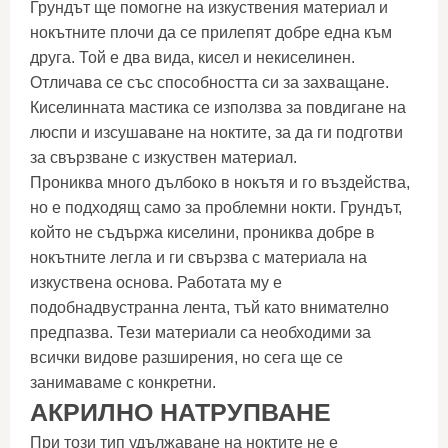
Грундът ще помогне на изкуствения материал и
нокътните плочи да се прилепят добре една към
друга. Той е два вида, кисел и некиселинен.
Отличава се със способността си за захващане.
Киселинната мастика се използва за повдигане на
люспи и изсушаване на ноктите, за да ги подготви
за свързване с изкуствен материал.
Прониква много дълбоко в нокътя и го въздейства,
но е подходящ само за проблемни нокти. Грундът,
който не съдържа киселини, прониква добре в
нокътните легла и ги свързва с материала на
изкуствена основа. Работата му е
подобнадвустранна лента, тъй като внимателно
предпазва. Тези материали са необходими за
всички видове разширения, но сега ще се
занимаваме с конкретни.
АКРИЛНО НАТРУПВАНЕ
При този тип удължаване на ноктите не е