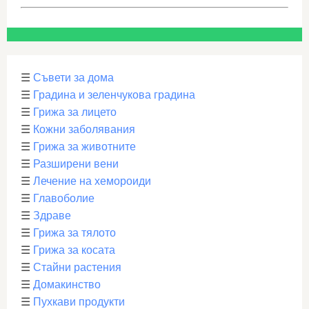
☰
Съвети за дома
☰
Градина и зеленчукова градина
☰
Грижа за лицето
☰
Кожни заболявания
☰
Грижа за животните
☰
Разширени вени
☰
Лечение на хемороиди
☰
Главоболие
☰
Здраве
☰
Грижа за тялото
☰
Грижа за косата
☰
Стайни растения
☰
Домакинство
☰
Пухкави продукти