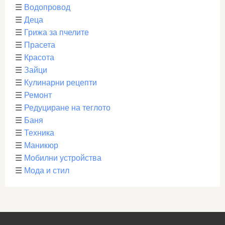
☰
Водопровод
☰
Деца
☰
Грижа за пчелите
☰
Прасета
☰
Красота
☰
Зайци
☰
Кулинарни рецепти
☰
Ремонт
☰
Редуциране на теглото
☰
Баня
☰
Техника
☰
Маникюр
☰
Мобилни устройства
☰
Мода и стил