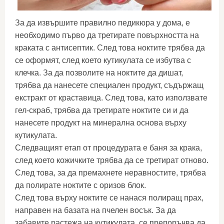
За да извършите правилно педикюра у дома, е
необходимо първо да третирате повърхността на
краката с антисептик. След това ноктите трябва да
се оформят, след което кутикулата се избутва с
клечка. За да позволите на ноктите да дишат,
трябва да нанесете специален продукт, съдържащ
екстракт от краставица. След това, като използвате
гел-скраб, трябва да третирате ноктите си и да
нанесете продукт на минерална основа върху
кутикулата.
Следващият етап от процедурата е баня за крака,
след което кожичките трябва да се третират отново.
След това, за да премахнете неравностите, трябва
да полирате ноктите с оризов блок.
След това върху ноктите се нанася полиращ прах,
направен на базата на пчелен восък. За да
забавите растежа на кутикулата, се препоръчва да