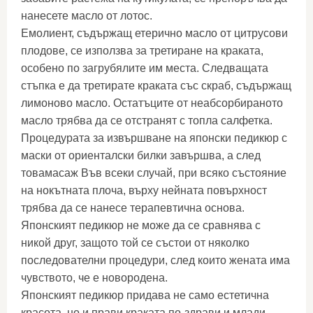
нанесете масло от лотос.
Емолиент, съдържащ етерично масло от цитрусови
плодове, се използва за третиране на краката,
особено по загрубялите им места. Следващата
стъпка е да третирате краката със скраб, съдържащ
лимоново масло. Остатъците от неабсорбираното
масло трябва да се отстранят с топла салфетка.
Процедурата за извършване на японски педикюр с
маски от ориенталски билки завършва, а след
товамасаж Във всеки случай, при всяко състояние
на нокътната плоча, върху нейната повърхност
трябва да се нанесе терапевтична основа.
Японският педикюр не може да се сравнява с
никой друг, защото той се състои от няколко
последователни процедури, след които жената има
чувството, че е новородена.
Японският педикюр придава не само естетична
красота, но и прави краката по-здрави и млади.