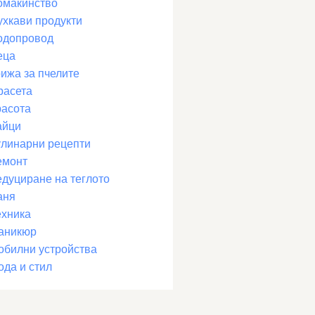
омакинство
ухкави продукти
одопровод
еца
рижа за пчелите
расета
расота
айци
улинарни рецепти
емонт
едуциране на теглото
аня
ехника
аникюр
обилни устройства
ода и стил