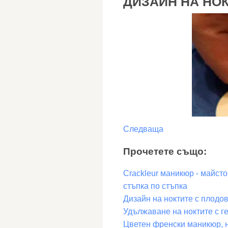
ДИЗАЙН НА НО
Следваща
Прочетете също:
Crackleur маникюр - майсто
стъпка по стъпка
Дизайн на ноктите с плодо
Удължаване на ноктите с ге
Цветен френски маникюр, н