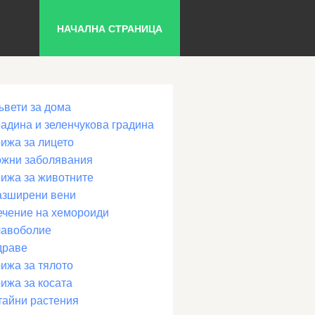
НАЧАЛНА СТРАНИЦА
ъвети за дома
радина и зеленчукова градина
рижа за лицето
ожни заболявания
рижа за животните
азширени вени
ечение на хемороиди
лавоболие
драве
ижа за тялото
ижа за косата
тайни растения