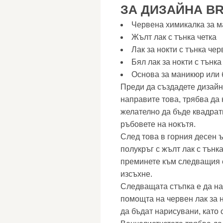
ЗА ДИЗАЙНА BR
Червена химикалка за 
Жълт лак с тънка четка
Лак за нокти с тънка чер
Бял лак за нокти с тънка
Основа за маникюр или 
Преди да създадете дизайн,
направите това, трябва да
желателно да бъде квадратн
ръбовете на нокътя.
След това в горния десен 
полукръг с жълт лак с тънка
преминете към следващия ет
изсъхне.
Следващата стъпка е да на
помощта на червен лак за н
да бъдат нарисувани, като 