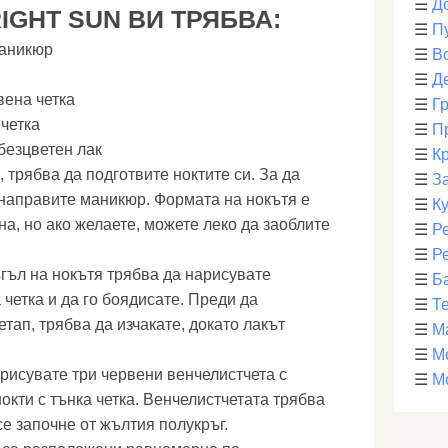
☰
Д
IGHT SUN ВИ ТРЯБВА:
☰
П
маникюр
☰
В
☰
Д
вена четка
☰
Г
 четка
☰
П
безцветен лак
☰
К
 трябва да подготвите ноктите си. За да
☰
З
 направите маникюр. Формата на нокътя е
☰
К
а, но ако желаете, можете леко да заоблите
☰
Р
☰
Р
ъгъл на нокътя трябва да нарисувате
☰
Б
 четка и да го боядисате. Преди да
☰
Т
ап, трябва да изчакате, докато лакът
☰
М
☰
М
рисувате три червени венчелистчета с
☰
М
окти с тънка четка. Венчелистчетата трябва
се започне от жълтия полукръг.