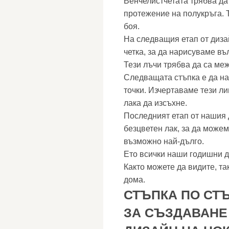
Венчелистчетата трябва д
протежение на полукръга. 
боя.
На следващия етап от дизай
четка, за да нарисуваме въ
Тези лъчи трябва да са ме
Следващата стъпка е да на
точки. Изчертаваме тези л
лака да изсъхне.
Последният етап от нашия д
безцветен лак, за да може
възможно най-дълго.
Ето всички наши годишни д
Както можете да видите, та
дома.
СТЪПКА ПО СТ
ЗА СЪЗДАВАНЕ