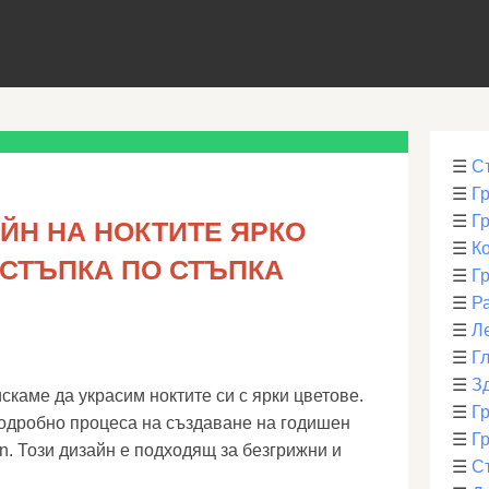
☰
С
☰
Г
☰
Г
ЙН НА НОКТИТЕ ЯРКО
☰
К
 СТЪПКА ПО СТЪПКА
☰
Г
☰
Р
☰
Л
☰
Г
☰
З
скаме да украсим ноктите си с ярки цветове.
☰
Гр
одробно процеса на създаване на годишен
☰
Гр
un. Този дизайн е подходящ за безгрижни и
☰
С