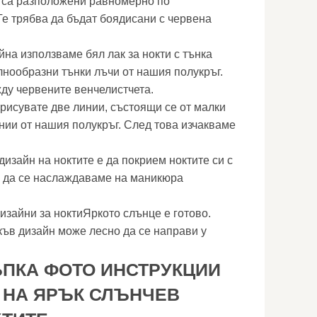
а са разположени равномерно по
Те трябва да бъдат боядисани с червена
на използваме бял лак за нокти с тънка
лнообразни тънки лъчи от нашия полукръг.
жду червените венчелистчета.
рисувате две линии, състоящи се от малки
инии от нашия полукръг. След това изчакваме
изайн на ноктите е да покрием ноктите си с
м да се наслаждаваме на маникюра
изайни за ноктиЯркото слънце е готово.
къв дизайн може лесно да се направи у
ЪПКА ФОТО ИНСТРУКЦИИ
 НА ЯРЪК СЛЪНЧЕВ