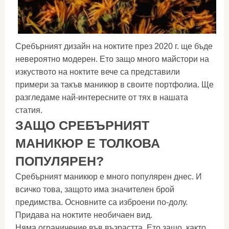
Сребърният дизайн на ноктите през 2020 г. ще бъде
невероятно модерен. Ето защо много майстори на
изкуството на ноктите вече са представили
примери за такъв маникюр в своите портфолиа. Ще
разгледаме най-интересните от тях в нашата
статия.
ЗАЩО СРЕБЪРНИЯТ
МАНИКЮР Е ТОЛКОВА
ПОПУЛЯРЕН?
Сребърният маникюр е много популярен днес. И
всичко това, защото има значителен брой
предимства. Основните са изброени по-долу.
Придава на ноктите необичаен вид.
Няма ограничение във възрастта. Ето защо, както