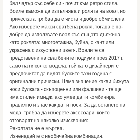
бял чадър със себе си - почит към ретро стила.
Воилеткаможе да изпълнява и ролята на воал, но
прическата трябва да е чиста и добре обмислена.
Ако изберете макси сватбена рокля, тогава е по-
добре да използвате воал със същата дължина
като роклята: многоетажна, буйна, с кант или
украсена с изкуствени цветя. Воалите са
представени на сватбените подиуми през 2017 г.
само на няколко модела, тъй като дизайнерите
предпочитат да видят булките тази година с
оригинални прически. Няма значение какви бижута
носи булката - скъпоценни или фалшиви - тя ще
има стилен имидж, ако умее да ги комбинира
правилно и знае как да ги носи. За да останете на
мода, трябва да изберете аксесоари, които
отговарят на няколко изисквания:
Реколтата не е мъртва.
Изненадайте с необичайна комбинация.