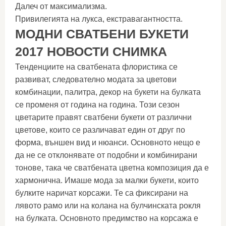
Далеч от максимализма.
Привилегията на лукса, екстравагантността.
МОДНИ СВАТБЕНИ БУКЕТИ
2017 НОВОСТИ СНИМКА
Тенденциите на сватбената флористика се
развиват, следователно модата за цветови
комбинации, палитра, декор на букети на булката
се променя от година на година. Този сезон
цветарите правят сватбени букети от различни
цветове, които се различават един от друг по
форма, външен вид и нюанси. Основното нещо е
да не се отклонявате от подобни и комбинирани
тонове, така че сватбената цветна композиция да е
хармонична. Имаше мода за малки букети, които
булките наричат ​​корсажи. Те са фиксирани на
лявото рамо или на колана на булчинската рокля
на булката. Основното предимство на корсажа е