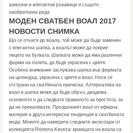
шикозни и елегантни ръкавици и същото
наобратнона реда
МОДЕН СВАТБЕН ВОАЛ 2017
НОВОСТИ СНИМКА
Що се отнася до воала, той може да бъде заменен
с елегантна шапка, а воалът може да покрие
лицето на булката. Шапката може да има различни
форми на полета, да бъде украсена с цветя.
Особено внимание заслужава шапка във формата
на цилиндър, украсена с цветя и воал. Носи се
отстрани на сватбената прическа. Алтернатива на
воал и шапка може да бъде обръч, диадема,
основното е да следвате правилото за простота, за
да не прекалявате. Прозрачният воал от ефирна
материя е друга интересна тенденция в сватбената
мода. Можете да намерите следните аксесоари от
колекцията Romona Keveza: краищата на воала са