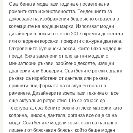
Сватбената мода тази година е посветена на
романтиката и женствеността. Тенденцията за
докосване на изображения беше ясно отразена в
колекциите на водещи марки. Използват модни
дизайнери в рокли от сезон 2017скромни деколтета
или отворени корсажи, прикрити с ажурна дантела.
Откровените булчински рокли, които бяха модерни
преди, бяха заменени от елегантни модели с
миниатюрни ръкави, заоблено деколте, изящни
драперии или бродерии. Сватбените рокли с дълги
ръкави са изработени от дантела или ръкави,
пришити под формата на въздушен воал на
раменете. Дизайнерите взеха тази техника от все
още актуалния ретро стил. Що се отнася до
текстурата, сватбените рокли от леки материи като
коприна, шифон, дантела, органза все още са на
мода. Сватбените модели този сезон са напълно
лишени от бляскавия блясък, който беше моден