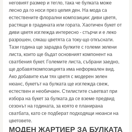
неговият размер и тегло, така че булката може
лесно да го носи през целия ден. На мода са
естествените флорални композиции: диви цветя,
растящи в градината или гората. Хаотичен букет от
диви цветя изглежда интересно - стърчи и е леко
разрошен, сякаш цветята са току-що откъснати.
Тази година ще зарадва булките с големи зелени
листа, които ще бъдат основният компонент на
сватбения букет. Големите листа, събрани заедно,
ще добавяткомпозицията има неформален вид.
Ако добавите към тях цветя с модерен зелен
нюанс, букетът на булката ще изглежда свеж,
естествен и необичаен. Стилистите съветват при
избора на букет за булката да се вземе предвид
сезонът на годината, за която е планирана
сватбата, като се подберат подходящи нюанси на
цветовете.
МОДЕН ЖАРТИЕР ЗА БУЛКАТА