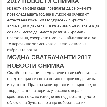
2017 НОВОСТИ СНИМКА
Известни модни къщи предлагат да се ожените
през следващата година в луксозни обувки от
естествена кожа, богато украсени с кристали,
апликации и дантела. Сватбените обувки трябва да
са бели, могат да бъдат в различни кремави,
прасковени, сребристи нюанси, най-важното е, че
те перфектно хармонират с цвета и стила на
избраната рокля.
МОДНА СВАТБАЧАНТИ 2017
НОВОСТИ СНИМКА
Сватбените чанти, представени от дизайнерите за
предстоящия сезон, са истинско произведение на
изкуството. Правоъгълни, кръгли или сърцевидни
твърди чанти на верига, украсени с пера и
кристали, не само изгодно ще подчертаят цялото
облекло на булката, но и ще поберат всички