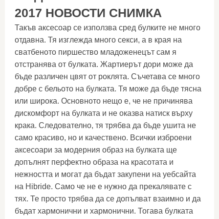
2017 НОВОСТИ СНИМКА
Такъв аксесоар се използва сред булките не много
отдавна. Тя изглежда много секси, а в края на
сватбеното пиршество младоженецът сам я
отстранява от булката. Жартиерът дори може да
бъде различен цвят от роклята. Съчетава се много
добре с бельото на булката. Тя може да бъде тясна
или широка. Основното нещо е, че не причинява
дискомфорт на булката и не оказва натиск върху
крака. Следователно, тя трябва да бъде ушита не
само красиво, но и качествено. Всички изброени
аксесоари за модерния образ на булката ще
допълнят перфектно образа на красотата и
нежността и могат да бъдат закупени на уебсайта
на Hibride. Само че не е нужно да прекалявате с
тях. Те просто трябва да се допълват взаимно и да
бъдат хармонични и хармонични. Тогава булката