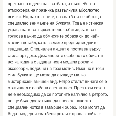
прекрасно в деня на сватбата, а вълшебната
атмосфера на празника развълнува абсолютно
всички. Но, както знаете, на сватбата се обръща
специално внимание на булката. Това е истинска
украса на това тържествено събитие, затова е
толкова важно да обмислите образа си до най-
малкия детайл, като вземете предвид модните
тенденции. Специален акцент е поставен върху
стила арт деко. Дизайнерите особено го обичат и
всяка година създават нови модели рокли и
аксесоари, подобни на този мотив. Именно в този
стил булката ще може да създаде малко
мистериозен външен вид. Ретро стилът винаги се е
отличавал с особена елегантност. През този сезон
не е необходимо да се потопите напълно в ретрото,
но ще бъде достатъчно да внесете няколко
специални нотки в завършен образ. Това могат да
бъдат модерни сватбени рокли с права кройка с