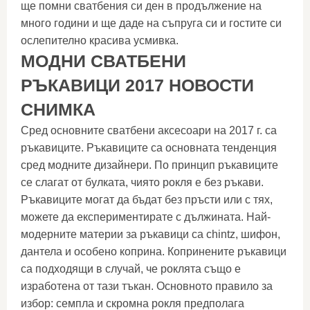
ще помни сватбения си ден в продължение на
много години и ще даде на съпруга си и гостите си
ослепително красива усмивка.
МОДНИ СВАТБЕНИ
РЪКАВИЦИ 2017 НОВОСТИ
СНИМКА
Сред основните сватбени аксесоари на 2017 г. са
ръкавиците. Ръкавиците са основната тенденция
сред модните дизайнери. По принцип ръкавиците
се слагат от булката, чиято рокля е без ръкави.
Ръкавиците могат да бъдат без пръсти или с тях,
можете да експериментирате с дължината. Най-
модерните материи за ръкавици са chintz, шифон,
дантела и особено коприна. Копринените ръкавици
са подходящи в случай, че роклята също е
изработена от тази тъкан. Основното правило за
избор: семпла и скромна рокля предполага