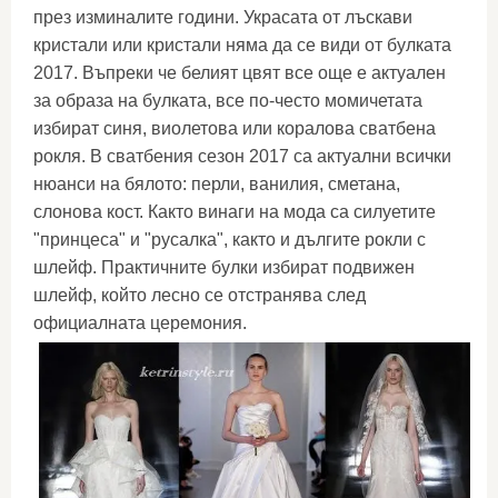
през изминалите години. Украсата от лъскави
кристали или кристали няма да се види от булката
2017. Въпреки че белият цвят все още е актуален
за образа на булката, все по-често момичетата
избират синя, виолетова или коралова сватбена
рокля. В сватбения сезон 2017 са актуални всички
нюанси на бялото: перли, ванилия, сметана,
слонова кост. Както винаги на мода са силуетите
"принцеса" и "русалка", както и дългите рокли с
шлейф. Практичните булки избират подвижен
шлейф, който лесно се отстранява след
официалната церемония.