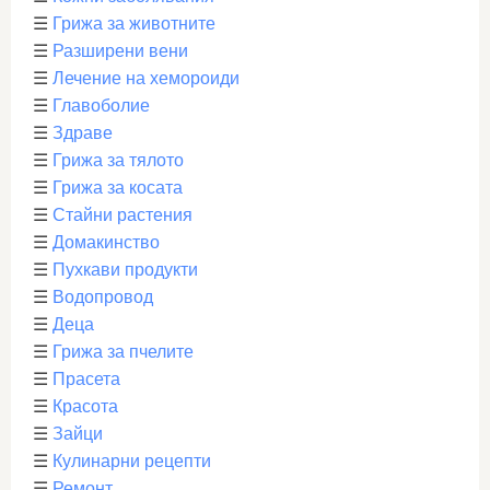
☰
Грижа за животните
☰
Разширени вени
☰
Лечение на хемороиди
☰
Главоболие
☰
Здраве
☰
Грижа за тялото
☰
Грижа за косата
☰
Стайни растения
☰
Домакинство
☰
Пухкави продукти
☰
Водопровод
☰
Деца
☰
Грижа за пчелите
☰
Прасета
☰
Красота
☰
Зайци
☰
Кулинарни рецепти
☰
Ремонт