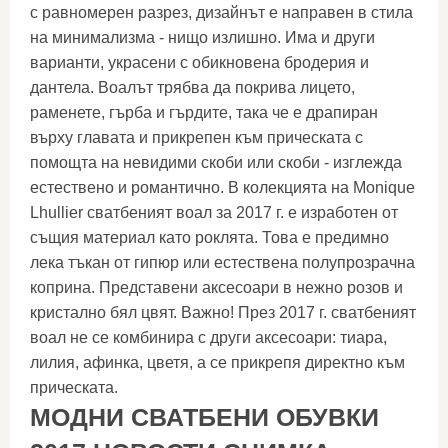
с равномерен разрез, дизайнът е направен в стила
на минимализма - нищо излишно. Има и други
варианти, украсени с обикновена бродерия и
дантела. Воалът трябва да покрива лицето,
раменете, гърба и гърдите, така че е драпиран
върху главата и прикрепен към прическата с
помощта на невидими скоби или скоби - изглежда
естествено и романтично. В колекцията на Monique
Lhullier сватбеният воал за 2017 г. е изработен от
същия материал като роклята. Това е предимно
лека тъкан от гипюр или естествена полупрозрачна
коприна. Представени аксесоари в нежно розов и
кристално бял цвят. Важно! През 2017 г. сватбеният
воал не се комбинира с други аксесоари: тиара,
лилия, афинка, цветя, а се прикрепя директно към
прическата.
МОДНИ СВАТБЕНИ ОБУВКИ