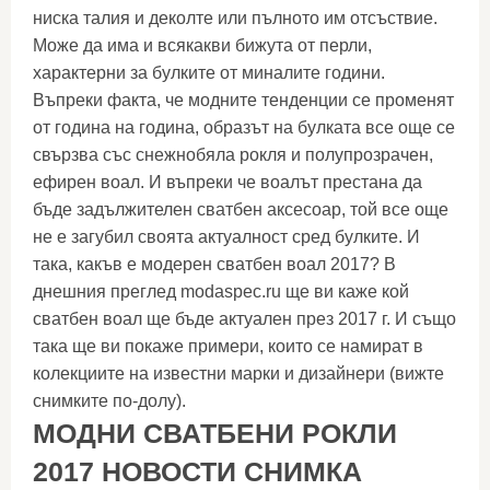
ниска талия и деколте или пълното им отсъствие.
Може да има и всякакви бижута от перли,
характерни за булките от миналите години.
Въпреки факта, че модните тенденции се променят
от година на година, образът на булката все още се
свързва със снежнобяла рокля и полупрозрачен,
ефирен воал. И въпреки че воалът престана да
бъде задължителен сватбен аксесоар, той все още
не е загубил своята актуалност сред булките. И
така, какъв е модерен сватбен воал 2017? В
днешния преглед modaspec.ru ще ви каже кой
сватбен воал ще бъде актуален през 2017 г. И също
така ще ви покаже примери, които се намират в
колекциите на известни марки и дизайнери (вижте
снимките по-долу).
МОДНИ СВАТБЕНИ РОКЛИ
2017 НОВОСТИ СНИМКА