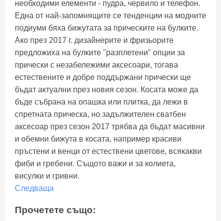
необходими елементи - пудра, червило и телефон.
Една от най-запомнящите се тенденции на модните
подиуми бяха бижутата за прическите на булките.
Ако през 2017 г. дизайнерите и фризьорите
предложиха на булките "разплетени" опции за
прически с незабележими аксесоари, тогава
естествените и добре поддържани прически ще
бъдат актуални през новия сезон. Косата може да
бъде събрана на опашка или плитка, да лежи в
спретната прическа, но задължителен сватбен
аксесоар през сезон 2017 трябва да бъдат масивни
и обемни бижута в косата, например красиви
пръстени и венци от естествени цветове, всякакви
фиби и гребени. Същото важи и за колиета,
висулки и гривни.
Следваща
Прочетете също: