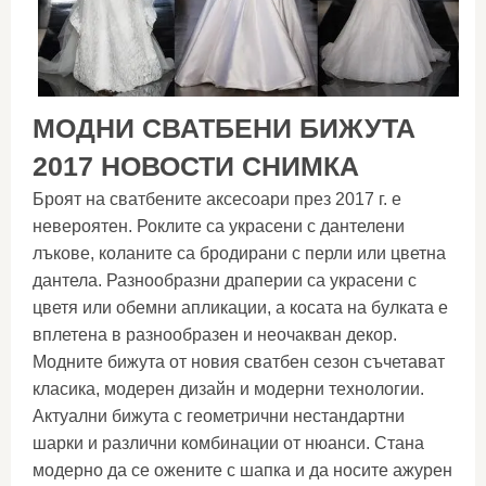
МОДНИ СВАТБЕНИ БИЖУТА
2017 НОВОСТИ СНИМКА
Броят на сватбените аксесоари през 2017 г. е
невероятен. Роклите са украсени с дантелени
лъкове, коланите са бродирани с перли или цветна
дантела. Разнообразни драперии са украсени с
цветя или обемни апликации, а косата на булката е
вплетена в разнообразен и неочакван декор.
Модните бижута от новия сватбен сезон съчетават
класика, модерен дизайн и модерни технологии.
Актуални бижута с геометрични нестандартни
шарки и различни комбинации от нюанси. Стана
модерно да се ожените с шапка и да носите ажурен