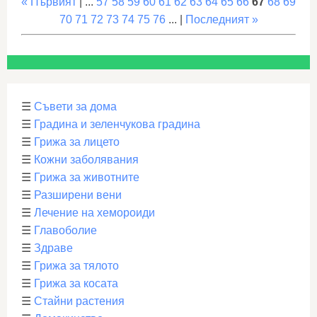
« Първият
| ...
57
58
59
60
61
62
63
64
65
66
67
68
69
70
71
72
73
74
75
76
... |
Последният »
☰
Съвети за дома
☰
Градина и зеленчукова градина
☰
Грижа за лицето
☰
Кожни заболявания
☰
Грижа за животните
☰
Разширени вени
☰
Лечение на хемороиди
☰
Главоболие
☰
Здраве
☰
Грижа за тялото
☰
Грижа за косата
☰
Стайни растения