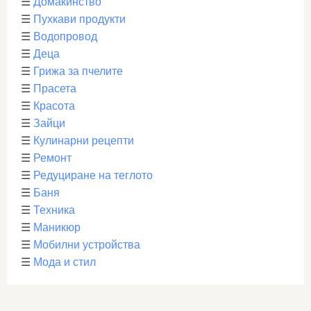
☰
Домакинство
☰
Пухкави продукти
☰
Водопровод
☰
Деца
☰
Грижа за пчелите
☰
Прасета
☰
Красота
☰
Зайци
☰
Кулинарни рецепти
☰
Ремонт
☰
Редуциране на теглото
☰
Баня
☰
Техника
☰
Маникюр
☰
Мобилни устройства
☰
Мода и стил