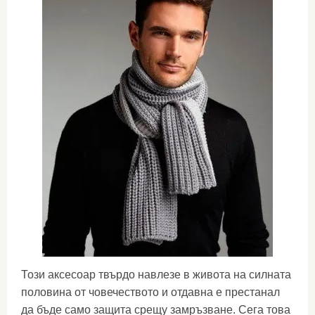
Този аксесоар твърдо навлезе в живота на силната
половина от човечеството и отдавна е престанал
да бъде само защита срещу замръзване. Сега това