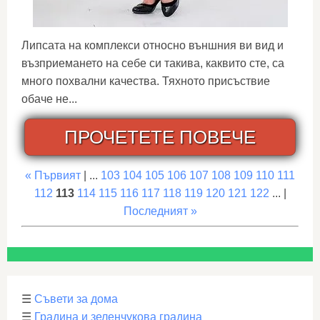
Липсата на комплекси относно външния ви вид и
възприемането на себе си такива, каквито сте, са
много похвални качества. Тяхното присъствие
обаче не...
ПРОЧЕТЕТЕ ПОВЕЧЕ
« Първият
| ...
103
104
105
106
107
108
109
110
111
112
113
114
115
116
117
118
119
120
121
122
... |
Последният »
☰
Съвети за дома
☰
Градина и зеленчукова градина