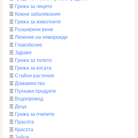
☰
Грижа за лицето
☰
Кожни заболявания
☰
Грижа за животните
☰
Разширени вени
☰
Лечение на хемороиди
☰
Главоболие
☰
Здраве
☰
Грижа за тялото
☰
Грижа за косата
☰
Стайни растения
☰
Домакинство
☰
Пухкави продукти
☰
Водопровод
☰
Деца
☰
Грижа за пчелите
☰
Прасета
☰
Красота
☰
Зайци