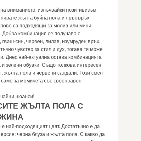
а на вниманието, излъчвайки позитивизъм,
нирате жълта буйна пола и ярък връх.
опове са подходящи за молив или мини
а. Добра комбинация се получава с
 гваш-син, червен, лилав, изумруден връх.
ъчно чувство за стил и дух, тогава тя може
ки. Днес най-актуална остава комбинацията
а и зелени обувки. Също толкова интересен
п, жълта пола и червени сандали. Този смел
 само за момичета със своенравен
ичайни нюанси!
СИТЕ ЖЪЛТА ПОЛА С
ЛЖИНА
 е най-подходящият цвят. Достатъчно е да
ерсия: черна блуза и жълта пола. С какво да