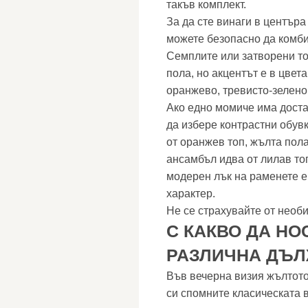
такъв комплект.
За да сте винаги в център
можете безопасно да комби
Семплите или затворени т
пола, но акцентът е в цвет
оранжево, тревисто-зелено,
Ако едно момиче има достат
да избере контрастни обув
от оранжев топ, жълта пол
ансамбъл идва от лилав то
модерен лък на раменете е
характер.
Не се страхувайте от необ
С КАКВО ДА НО
РАЗЛИЧНА ДЪ
Във вечерна визия жълтото
си спомните класическата в