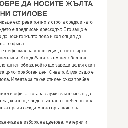
ДОБРЕ ДА НОСИТЕ ЖЪЛТА
ЧНИ СТИЛОВЕ
къде екстравагантно в строга среда и като
ъдето е предписан дрескодът. Ето защо е
 да носите жълта пола и коя опция да
ота в офиса.
т е неформална институция, в която ярко
иемлива. Ако добавите към него бял топ,
легантен образ, който ще зареди целия екип
за цялотоработен ден. Сивата блуза също е
ола. Идеята за такъв стилен съюз трябва
ливи в офиса, тогава служителите могат да
пола, която ще бъде съчетана с небесносиня
ишка ще изглежда много органично на
раничава в избора на цветове, материи и