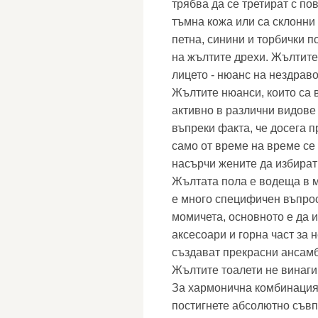
трябва да се третират с п
тъмна кожа или са склонни
петна, синини и торбички 
на жълтите дрехи. Жълтите
лицето - нюанс на нездрав
Жълтите нюанси, които са в
активно в различни видове 
въпреки факта, че досега 
само от време на време се
насърчи жените да избират
Жълтата пола е водеща в м
е много специфичен въпрос
момичета, основното е да 
аксесоари и горна част за
създават прекрасни ансамб
Жълтите тоалети не винаги
За хармонична комбинация 
постигнете абсолютно съвп