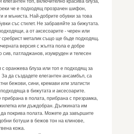
ки елегантен топ, включително красива блуза,
реки че е подходящ прозрачен шифон,
и и мъниста. Най-добрите обувки за това
увки със стилет. Не забравяйте за бижутата.
подходящи, а от аксесоарите - черен или
т сребрист металик също ще бъде подходящ.
ечерната версия с жълта пола е добре
о сив, патладжанов, изумруден и телесен
с оранжева блуза или топ е подходящ за
. За да създадете елегантен ансамбъл, са
тни бежови, сини, кремави или златисти
 подходяща в бижутата и аксесоарите.
е прибрана в полата, прибрана с презрамка,
 жилетка или дъждобран. Дължината им
о да покрива полата. Можете да завършите
добни ботуши в бежов тон на клинове,
твена кожа.