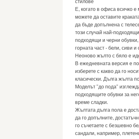
стилове
Е, когато в офиса всичко е 
можете да оставите краката
да бъде допълнена с телес
този случай най-подходящи 
подходящи и черни обувки, 
горната част - бели, сиви и
Неоново жълто с бяло е ид
В ежедневната версия е по
изберете с какво да го носи
класически. Дълга жълта п
Моделът "до пода" изглежд
подходящите обувки за него
време сладки.
Жълтата дълга пола е дост
да го допълните, достатъчн
го съчетаете с безшевно бе
сандали, например, плетени