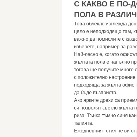
С КАКВО Е ПО-
ПОЛА В РАЗЛИ
Това облекло изглежда доня
цяло е неподходящо там, к
важно да помислите с какво
изберете, например за раб
Най-лесно е, когато офисъ
жълтата пола е напълно пр
тогава ще получите много е
с положително настроение 
подходяща за жълта офис п
да бъде възприета.
Ако ярките дрехи са прием
си позволят светло жълта 
риза. Тънка тъмно синя ка
талията.
Ежедневният стил не ви ог