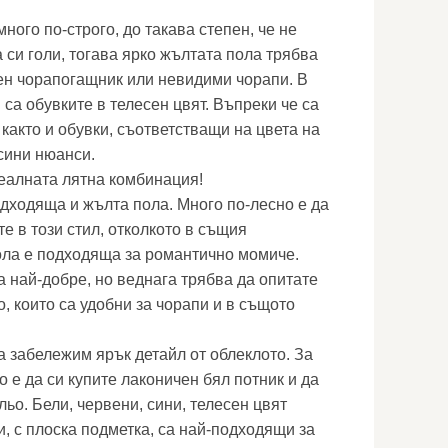
много по-строго, до такава степен, че не
 си голи, тогава ярко жълтата пола трябва
ен чорапогащник или невидими чорапи. В
са обувките в телесен цвят. Въпреки че са
както и обувки, съответстващи на цвета на
 сини нюанси.
еалната лятна комбинация!
дходяща и жълта пола. Много по-лесно е да
те в този стил, отколкото в същия
ола е подходяща за романтично момиче.
а най-добре, но веднага трябва да опитате
, които са удобни за чорапи и в същото
а забележим ярък детайл от облеклото. За
о е да си купите лаконичен бял потник и да
льо. Бели, червени, сини, телесен цвят
, с плоска подметка, са най-подходящи за