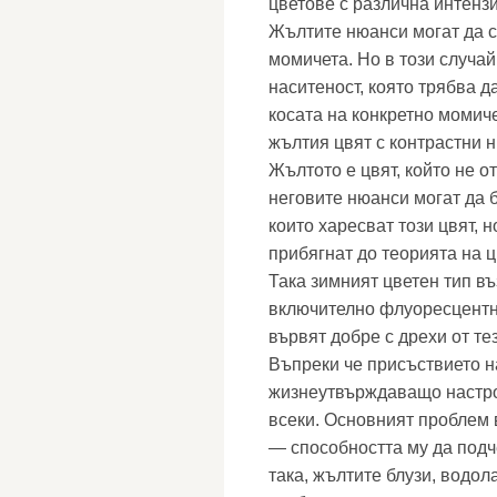
цветове с различна интенз
Жълтите нюанси могат да с
момичета. Но в този случа
наситеност, която трябва д
косата на конкретно момиче
жълтия цвят с контрастни 
Жълтото е цвят, който не о
неговите нюанси могат да 
които харесват този цвят, н
прибягнат до теорията на ц
Така зимният цветен тип въ
включително флуоресцентни
вървят добре с дрехи от те
Въпреки че присъствието на
жизнеутвърждаващо настро
всеки. Основният проблем 
— способността му да под
така, жълтите блузи, водол