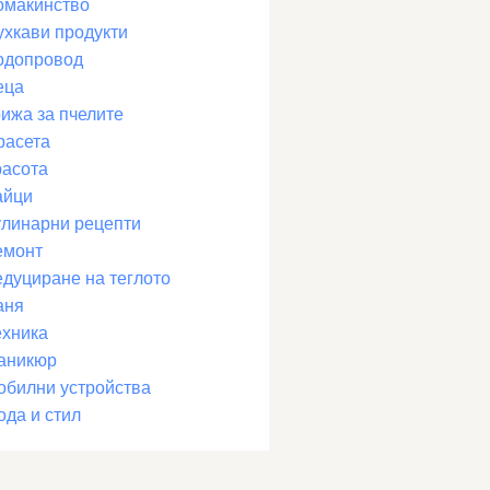
омакинство
ухкави продукти
одопровод
еца
рижа за пчелите
расета
расота
айци
улинарни рецепти
емонт
едуциране на теглото
аня
ехника
аникюр
обилни устройства
ода и стил