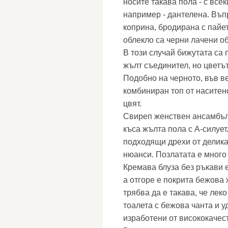
носите такава пола - с все
например - дантелена. Въп
коприна, бродирана с пайет
облекло са черни лачени об
В този случай бижутата са 
жълт съединител, но цветъ
Подобно на черното, във в
комбиниран топ от наситен
цвят.
Свиреп женствен ансамбъл 
къса жълта пола с А-силует
подходящи дрехи от делика
нюанси. Позлатата е много
Кремава блуза без ръкави 
а отгоре е покрита бежова
трябва да е такава, че лек
тоалета с бежова чанта и у
изработени от висококачес