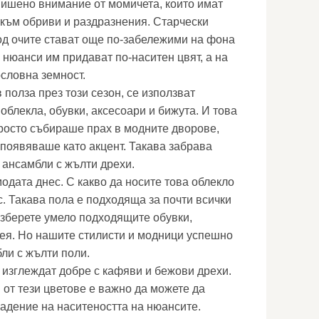
овишено внимание от момичета, които имат
 към обриви и раздразнения. Старчески
под очите стават още по-забележими на фона
 нюанси им придават по-наситен цвят, а на
ословна земност.
 полза през този сезон, се използват
облекла, обувки, аксесоари и бижута. И това
просто събираше прах в модните дворове,
 появяваше като акцент. Такава забрава
 ансамбли с жълти дрехи.
одата днес. С какво да носите това облекло
. Такава пола е подходяща за почти всички
изберете умело подходящите обувки,
 нея. Но нашите стилисти и модници успешно
ли с жълти поли.
 изглеждат добре с кафяви и бежови дрехи.
от тези цветове е важно да можете да
адение на наситеността на нюансите.