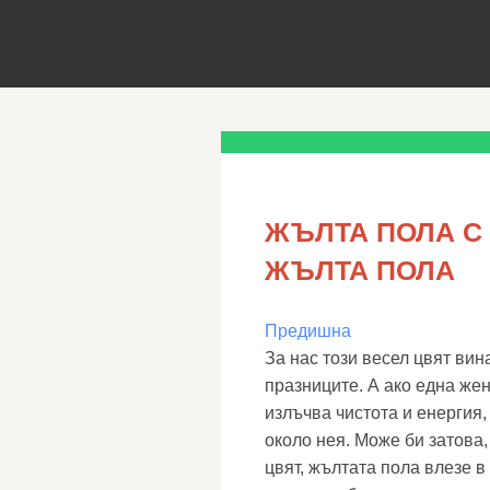
ЖЪЛТА ПОЛА С
ЖЪЛТА ПОЛА
Предишна
За нас този весел цвят вин
празниците. А ако една жен
излъчва чистота и енергия,
около нея. Може би затова,
цвят, жълтата пола влезе в