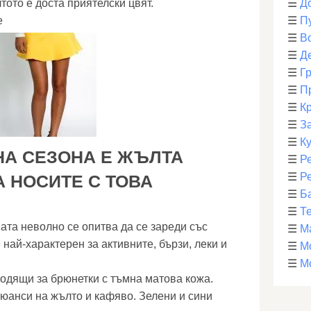
ото е доста приятелски цвят.
☰
Д
е
☰
П
☰
В
☰
Д
☰
Г
☰
П
☰
К
☰
З
☰
К
НА СЕЗОНА Е ЖЪЛТА
☰
Р
☰
Р
А НОСИТЕ С ТОВА
☰
Б
☰
Т
ата неволно се опитва да се зареди със
☰
М
е най-характерен за активните, бързи, леки и
☰
М
☰
М
одящи за брюнетки с тъмна матова кожа.
юанси на жълто и кафяво. Зелени и сини