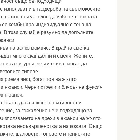
ивност също са подходящи.
е използват и в гардероба на светлокосите
й е важно внимателно да изберете тяхната
а се комбинира индивидуално с тона на
. В този случай е разумно да допълните
нюанси.
тива на всяко момиче. В крайна сметка
бъдат много скандални и смели. Жените,
о не са сигурни, че им отива, могат да
ветовите типове.
зприема чист, богат тон на жълто,
 нюанси. Черни стрели и блясък на фуксия
зи нюанси.
 жълто дава яркост, позитивност и
ение, за съжаление не е подходящо за
визползването на дрехи в нюанси на жълто
чертава несъвършенствата на кожата. Също
азките, шаловете, топовете и тениските