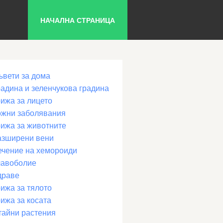
НАЧАЛНА СТРАНИЦА
ъвети за дома
радина и зеленчукова градина
рижа за лицето
ожни заболявания
рижа за животните
азширени вени
ечение на хемороиди
лавоболие
драве
ижа за тялото
ижа за косата
тайни растения