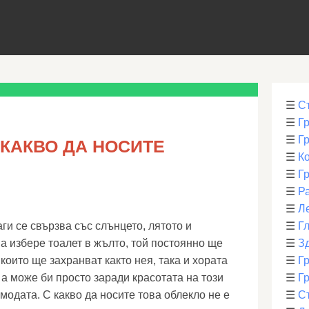
☰
С
☰
Г
☰
Г
 КАКВО ДА НОСИТЕ
☰
К
☰
Г
☰
Р
☰
Л
аги се свързва със слънцето, лятото и
☰
Г
а избере тоалет в жълто, той постоянно ще
☰
З
 които ще захранват както нея, така и хората
☰
Гр
 а може би просто заради красотата на този
☰
Гр
 модата. С какво да носите това облекло не е
☰
С