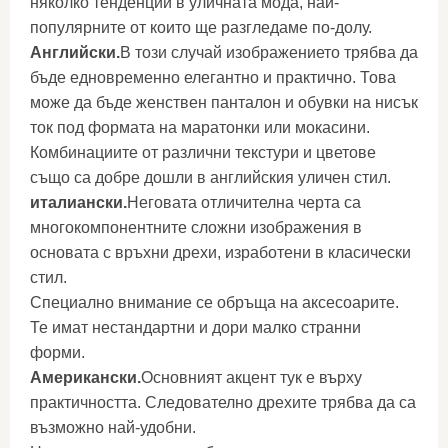
няколко тенденции в уличната мода, най-
популярните от които ще разгледаме по-долу.
Английски.
В този случай изображението трябва да
бъде едновременно елегантно и практично. Това
може да бъде женствен панталон и обувки на нисък
ток под формата на маратонки или мокасини.
Комбинациите от различни текстури и цветове
също са добре дошли в английския уличен стил.
италиански.
Неговата отличителна черта са
многокомпонентните сложни изображения в
основата с връхни дрехи, изработени в класически
стил.
Специално внимание се обръща на аксесоарите.
Те имат нестандартни и дори малко странни
форми.
Американски.
Основният акцент тук е върху
практичността. Следователно дрехите трябва да са
възможно най-удобни.