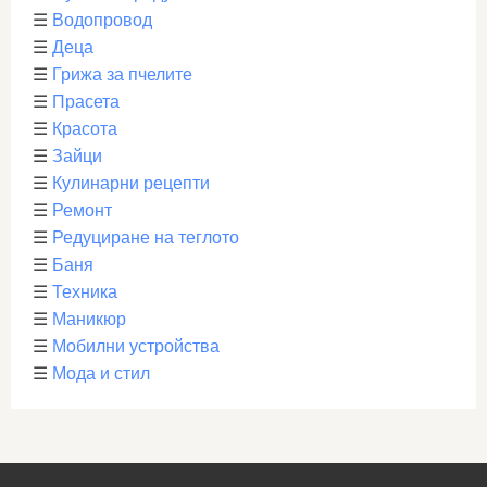
☰
Водопровод
☰
Деца
☰
Грижа за пчелите
☰
Прасета
☰
Красота
☰
Зайци
☰
Кулинарни рецепти
☰
Ремонт
☰
Редуциране на теглото
☰
Баня
☰
Техника
☰
Маникюр
☰
Мобилни устройства
☰
Мода и стил