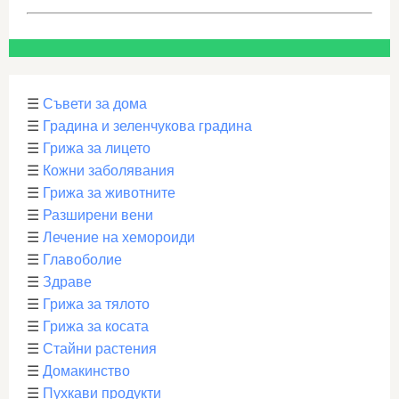
☰
Съвети за дома
☰
Градина и зеленчукова градина
☰
Грижа за лицето
☰
Кожни заболявания
☰
Грижа за животните
☰
Разширени вени
☰
Лечение на хемороиди
☰
Главоболие
☰
Здраве
☰
Грижа за тялото
☰
Грижа за косата
☰
Стайни растения
☰
Домакинство
☰
Пухкави продукти