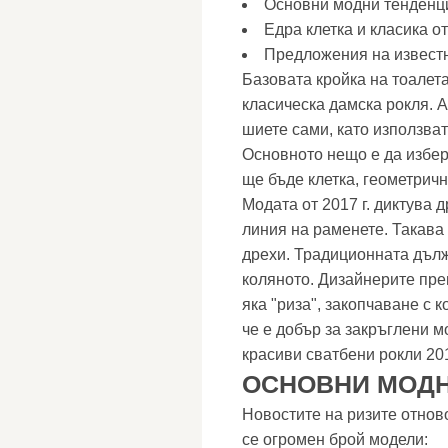
Основни модни тенденц
Едра клетка и класика о
Предложения на извест
Базовата кройка на тоалет
класическа дамска рокля. А
шиете сами, като използват
Основното нещо е да избер
ще бъде клетка, геометричн
Модата от 2017 г. диктува 
линия на раменете. Такава 
дрехи. Традиционната дълж
коляното. Дизайнерите пре
яка "риза", закопчаване с к
че е добър за закръглени 
красиви сватбени рокли 20
ОСНОВНИ МОДН
Новостите на ризите отнов
се огромен брой модели: