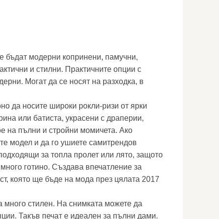
е бъдат модерни копринени, памучни,
актични и стилни. Практичните опции с
ерни. Могат да се носят на разходка, в
но да носите широки рокли-ризи от ярки
рина или батиста, украсени с драперии,
ре на пълни и стройни момичета. Ако
те модел и да го ушиете самитрендов
-подходящи за топла пролет или лято, защото
 много готино. Създава впечатление за
ст, която ще бъде на мода през цялата 2017
 много стилен. На снимката можете да
ции. Такъв печат е идеален за пълни дами.