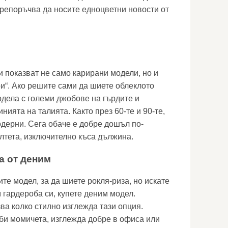
репоръчва да носите едноцветни новости от
 показват не само карирани модели, но и
ри“. Ако решите сами да шиете облеклото
одела с големи джобове на гърдите и
нията на талията. Както през 60-те и 90-те,
дерни. Сега обаче е добре дошъл по-
олтета, изключително къса дължина.
а от деним
ите модел, за да шиете рокля-риза, но искате
 гардероба си, купете деним модел.
ва колко стилно изглежда тази опция.
би момичета, изглежда добре в офиса или