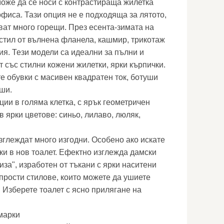
може да се носи с контрастираща жилетка
офиса. Тази опция не е подходяща за лятото,
ват много горещи. През есента-зимата на
 стил от вълнена фланела, кашмир, трикотаж
ия. Тези модели са идеални за пълни и
т със стилни кожени жилетки, ярки кърпички.
е обувки с масивен квадратен ток, ботуши
уши.
ии в голяма клетка, с ярък геометричен
 ярки цветове: синьо, лилаво, люляк,
зглеждат много изгодни. Особено ако искате
ки в нов тоалет. Ефектно изглежда дамски
риза", изработен от тъкани с ярки наситени
прости стилове, които можете да ушиете
 Изберете тоалет с ясно прилягане на
марки