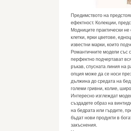
Предимството на предстоящ
ефектност. Колекции, пред
Модниците практически не 
клетки, ярки цветове, едно
известни марки, които под
Романтичните модели със 
перфектно подчертават вся
ръкав, спусната линия на р
опция може да се носи през
дължина до средата на бед
големи гривни, колие, широ
Интересно изглеждат модел
създадете образ на винтидж
на бедрата или гърдите, п
бъдат нови продукти в бога
закъснения.