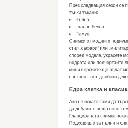
През следващия сезон се п
тънки тъкани:
Вълна.
спално бельо.
Памук.
Снимки от модните подиуми
стил „сафари“ или „милита
според модела, украсете м
бедрата или подчертайте ли
мини версиите ще бъдат мо
спокоен стил: дълбоки дек
Едра клетка и класик
Ако не искате сами да търс
да добавите нещо ново към
Гланцираната снимка показ
Подходящ е за пълни и сла