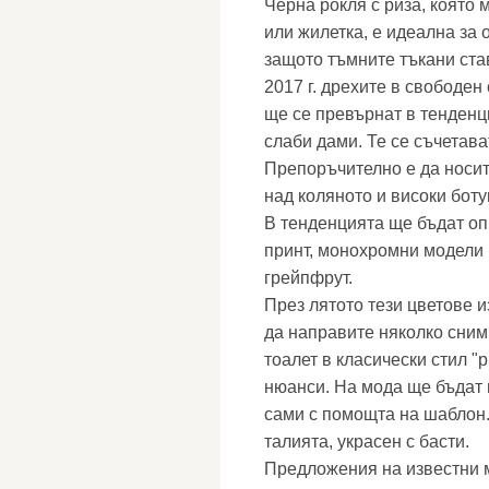
Черна рокля с риза, която 
или жилетка, е идеална за 
защото тъмните тъкани ста
2017 г. дрехите в свободен
ще се превърнат в тенденц
слаби дами. Те се съчетава
Препоръчително е да носит
над коляното и високи бот
В тенденцията ще бъдат опц
принт, монохромни модели в
грейпфрут.
През лятото тези цветове и
да направите няколко сним
тоалет в класически стил "
нюанси. На мода ще бъдат 
сами с помощта на шаблон.
талията, украсен с басти.
Предложения на известни 