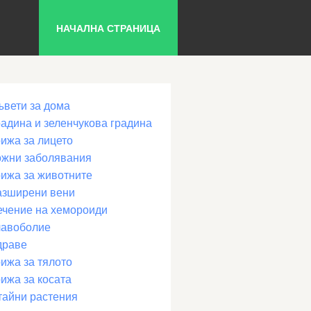
НАЧАЛНА СТРАНИЦА
ъвети за дома
радина и зеленчукова градина
рижа за лицето
ожни заболявания
рижа за животните
азширени вени
ечение на хемороиди
лавоболие
драве
ижа за тялото
ижа за косата
тайни растения