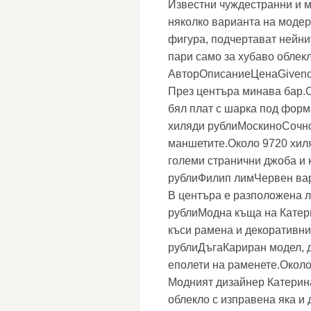
Известни чуждестранни и 
няколко варианта на модер
фигура, подчертават нейни
пари само за хубаво облекл
АвторОписаниеЦенаGivenchy
През центъра минава бар.
бял плат с шарка под форм
хиляди рублиМоскиноСочно 
маншетите.Около 9720 хил
големи странични джоба и 
рублиФилип лимЧервен вари
В центъра е разположена л
рублиМодна къща на Катер
къси рамена и декоративни
рублиДъгаКариран модел, д
еполети на раменете.Около
Модният дизайнер Катерин
облекло с изправена яка и