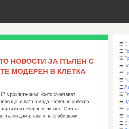
☰
С
☰
Г
☰
Г
ТО НОВОСТИ ЗА ПЪЛЕН С
☰
К
ТЕ МОДЕРЕН В КЛЕТКА
☰
Г
☰
Р
☰
Л
17 г. роклите-ризи, които съчетават
☰
Г
тново ще бъдат на мода. Подобно облекло
☰
З
 парти или вечерно излизане. Стилът
☰
Гр
на пълни дами, така и на слаби дами.
☰
Гр
☰
С