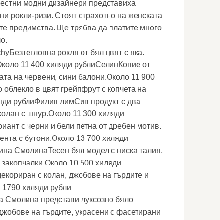
местни модни дизайнери представиха
ни рокли-ризи. Стоят страхотно на женската
те предимства. Ще трябва да платите много
о.
Безтегловна рокля от бял цвят с яка.
Около 11 400 хиляди рублиСелинКопие от
ата на червени, сини балони.Около 11 900
облекло в цвят грейпфрут с копчета на
яди рублиФилип лимСив продукт с два
колан с шнур.Около 11 300 хиляди
ант с черни и бели петна от дребен мотив.
ента с бутони.Около 13 700 хиляди
ина СмолинаТесен бял модел с ниска талия,
 закопчалки.Около 10 500 хиляди
екориран с колан, джобове на гърдите и
 1790 хиляди рубли
а Смолина представи луксозно бяло
 джобове на гърдите, украсени с фасетирани