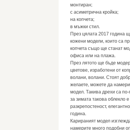
монтиран;
с асиметрична кройка;
на копчета;
в мъжки стил.
През цялата 2017 година щ
кожени модели, които са пр
копчета също ще станат мод
офиса или на плажа.
През лятото ще бъде модер
цветове, изработени от коп
волани, волани. Стоят доб
желаете, можете да намери
модел. Такива дрехи са по
за зимата такова облекло е
разкрепостеност, елегантно
година.
Карираният модел изглежда
намерите много подобни оп