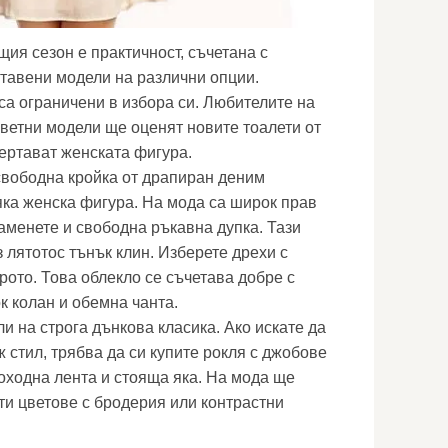
ия сезон е практичност, съчетана с
ставени модели на различни опции.
са ограничени в избора си. Любителите на
цветни модели ще оценят новите тоалети от
чертават женската фигура.
свободна кройка от драпиран деним
ка женска фигура. На мода са широк прав
аменете и свободна ръкавна дупка. Тази
 лятотос тънък клин. Изберете дрехи с
рото. Това облекло се съчетава добре с
к колан и обемна чанта.
и на строга дънкова класика. Ако искате да
 стил, трябва да си купите рокля с джобове
роходна лента и стояща яка. На мода ще
ти цветове с бродерия или контрастни