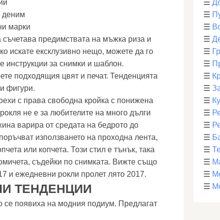
ии
☰
Д
т деним
☰
П
ни марки
☰
В
а съчетава предимствата на мъжка риза и
☰
Д
ко искате ексклузивно нещо, можете да го
☰
Г
е инструкции за снимки и шаблон.
☰
П
ете подходящия цвят и печат. Тенденцията
☰
К
и фигури.
☰
З
дрехи с права свободна кройка с понижена
☰
К
рокля не е за любителите на много дълги
☰
Р
ина варира от средата на бедрото до
☰
Р
поръчват използването на проходна лента,
☰
Б
опчета или копчета. Този стил е тънък, така
☰
Т
момичета, съдейки по снимката. Вижте също
☰
М
17 и ежедневни рокли пролет лято 2017.
☰
М
И ТЕНДЕНЦИИ
☰
М
о се появиха на модния подиум. Предлагат