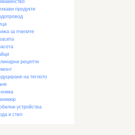
омакинство
ухкави продукти
одопровод
еца
рижа за пчелите
расета
расота
айци
улинарни рецепти
емонт
едуциране на теглото
аня
ехника
аникюр
обилни устройства
ода и стил