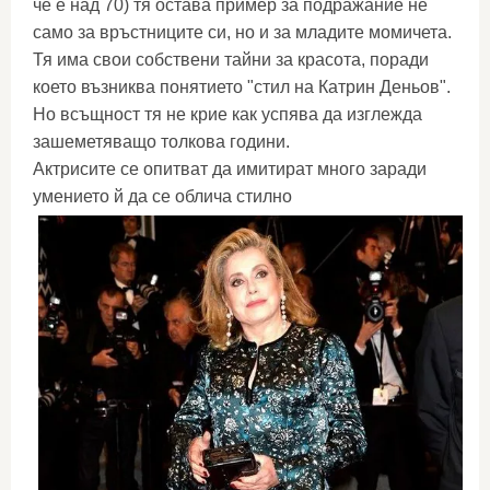
че е над 70) тя остава пример за подражание не
само за връстниците си, но и за младите момичета.
Тя има свои собствени тайни за красота, поради
което възниква понятието "стил на Катрин Деньов".
Но всъщност тя не крие как успява да изглежда
зашеметяващо толкова години.
Актрисите се опитват да имитират много заради
умението й да се облича стилно