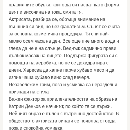
правилните обувки, които да си пасват като форма,
цвят и височина на тока, смята тя.
Актрисата, разбира се, обръща внимание на
външния си вид, но без фанатизъм. Сънят се счита
за основна козметична процедура. Тя спи най-
малко осем часа на ден. Все още пие много вода и
гледа да не е на слънце. Веднъж седмично прави
дълбок масаж на лицето. Поддържа фигурата си с
помощта на аеробика, но не се дехидратира с
диети. Харесва да хапне парче хубаво месо и да
изпие чаша хубаво вино след вечеря.
Незабележим грим, поза и усмивка са неразделни
признаци на стила
Важен фактор за привлекателността на образа на
Катрин Деньов е начинът, по който тя се държи.
Нейният образ е пълен с вътрешно достойнство. В
обществото актрисата винаги се появява с горда
поза и спокойна усмивка.