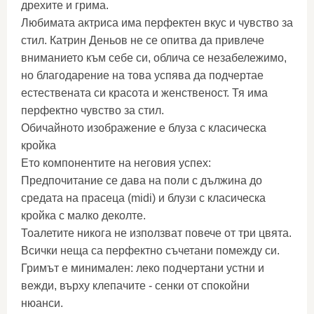
дрехите и грима.
Любимата актриса има перфектен вкус и чувство за
стил. Катрин Деньов не се опитва да привлече
вниманието към себе си, облича се незабележимо,
но благодарение на това успява да подчертае
естествената си красота и женственост. Тя има
перфектно чувство за стил.
Обичайното изображение е блуза с класическа
кройка
Ето компонентите на неговия успех:
Предпочитание се дава на поли с дължина до
средата на прасеца (midi) и блузи с класическа
кройка с малко деколте.
Тоалетите никога не използват повече от три цвята.
Всички неща са перфектно съчетани помежду си.
Гримът е минимален: леко подчертани устни и
вежди, върху клепачите - сенки от спокойни
нюанси.