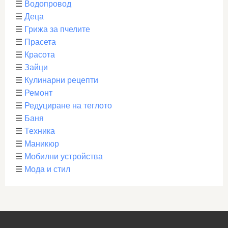
☰
Водопровод
☰
Деца
☰
Грижа за пчелите
☰
Прасета
☰
Красота
☰
Зайци
☰
Кулинарни рецепти
☰
Ремонт
☰
Редуциране на теглото
☰
Баня
☰
Техника
☰
Маникюр
☰
Мобилни устройства
☰
Мода и стил