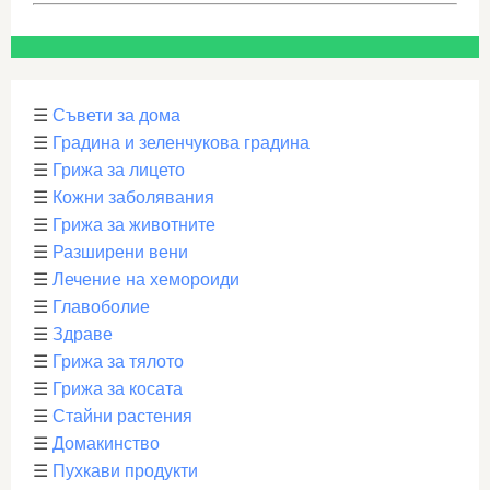
☰
Съвети за дома
☰
Градина и зеленчукова градина
☰
Грижа за лицето
☰
Кожни заболявания
☰
Грижа за животните
☰
Разширени вени
☰
Лечение на хемороиди
☰
Главоболие
☰
Здраве
☰
Грижа за тялото
☰
Грижа за косата
☰
Стайни растения
☰
Домакинство
☰
Пухкави продукти