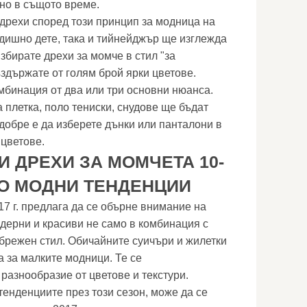
лно в същото време.
дрехи според този принцип за модница на
одишно дете, така и тийнейджър ще изглежда
избирате дрехи за момче в стил "за
ъздържате от голям брой ярки цветове.
омбинация от два или три основни нюанса.
 плетка, поло тениски, снудове ще бъдат
добре е да изберете дънки или панталони в
 цветове.
 ДРЕХИ ЗА МОМЧЕТА 10-
ТО МОДНИ ТЕНДЕНЦИИ
7 г. предлага да се обърне внимание на
одерни и красиви не само в комбинация с
ебрежен стил. Обичайните суичъри и жилетки
а за малките модници. Те се
разнообразие от цветове и текстури.
енденциите през този сезон, може да се