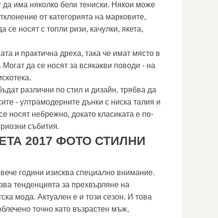
да има няколко бели тениски. Някои може
отклонение от категорията на марковите,
 се носят с топли ризи, качулки, якета,
та и практична дреха, така че имат място в
Могат да се носят за всякакви поводи - на
искотека.
бъдат различни по стил и дизайн, трябва да
сите - ултрамодерните дънки с ниска талия и
се носят небрежно, докато класиката е по-
риозни събития.
ТА 2017 ФОТО СТИЛНИ
овече години изисква специално внимание.
азва тенденцията за прехвърляне на
ска мода. Актуален е и този сезон. И това
облечено точно като възрастен мъж,