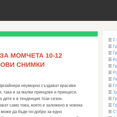
☰
С
☰
Г
☰
Г
ЗА МОМЧЕТА 10-12
☰
К
 НОВИ СНИМКИ
☰
Г
☰
Р
☰
Л
 дизайнери неуморно създават красиви
☰
Г
и, така и за малки принцове и принцеси.
☰
З
 дете е в тенденция този сезон.
☰
Гр
ват само това, което е заложено в човека
☰
Гр
 може да бъде по-добро за едно
☰
С