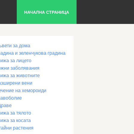
НАЧАЛНА СТРАНИЦА
ъвети за дома
радина и зеленчукова градина
рижа за лицето
ожни заболявания
рижа за животните
азширени вени
ечение на хемороиди
лавоболие
драве
ижа за тялото
ижа за косата
тайни растения