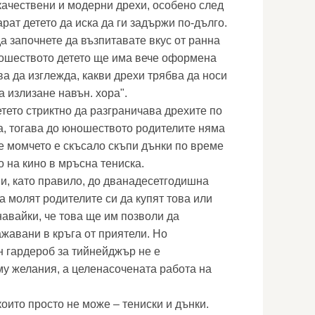
качествени и модерни дрехи, особено след
рат детето да иска да ги задържи по-дълго.
а започнете да възпитавате вкус от ранна
юношеството детето ще има вече оформена
ва да изглежда, какви дрехи трябва да носи
а излизане навън. хора".
етето стриктно да разграничава дрехите по
а, тогава до юношеството родителите няма
че момчето е скъсало скъпи дънки по време
 на кино в мръсна тениска.
и, като правило, до дванадесетгодишна
да молят родителите си да купят това или
авайки, че това ще им позволи да
ажавани в кръга от приятели. Но
 гардероб за тийнейджър не е
му желания, а целенасочената работа на
които просто не може – тениски и дънки.