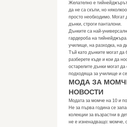
Желателно е тийнейджърът 
да не са скъпи, но няколко
просто необходимо. Могат да
дънки, строги панталони.
Дънките са най-универсална
гардероба на тийнейджъра. 
училище, на разходка, на д
Тъй като дънките могат да 
разберете къде и кои да но
остарелите дънки могат да 
подходяща за училище и се
МОДА ЗА МОМЧЕ
НОВОСТИ
Модата за момче на 10 и п
Не за първа година се зап
колекции за възрастни в дет
не е изненадващо: момче, 