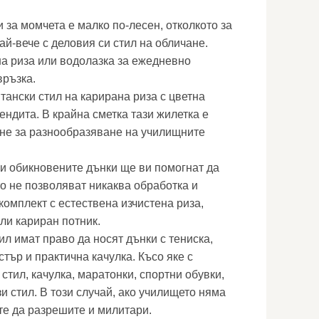
 за момчета е малко по-лесен, отколкото за
ай-вече с деловия си стил на обличане.
а риза или водолазка за ежедневно
връзка.
ански стил на карирана риза с цветна
ендита. В крайна сметка тази жилетка е
гне за разнообразяване на училищните
и обикновените дънки ще ви помогнат да
то не позволяват никаква обработка и
комплект с естествена изчистена риза,
ли кариран потник.
л имат право да носят дънки с тениска,
стър и практична качулка. Късо яке с
стил, качулка, маратонки, спортни обувки,
и стил. В този случай, ако училището няма
те да разрешите и милитари.