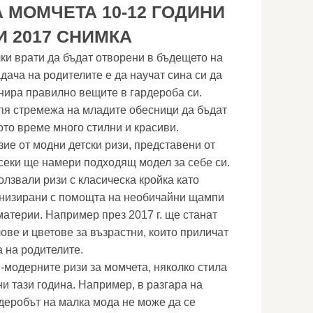
 МОМЧЕТА 10-12 ГОДИНИ
 2017 СНИМКА
чки врати да бъдат отворени в бъдещето на
дача на родителите е да научат сина си да
инира правилно вещите в гардероба си.
пя стремежа на младите обесници да бъдат
ото време много стилни и красиви.
ие от модни детски ризи, представени от
всеки ще намери подходящ модел за себе си.
лзвали ризи с класическа кройка като
рнизирани с помощта на необичайни щампи
материи. Например през 2017 г. ще станат
лове и цветове за възрастни, които приличат
а на родителите.
й-модерните ризи за момчета, няколко стила
и тази година. Например, в разгара на
ардеробът на малка мода не може да се