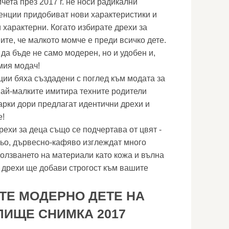
чета през 2017 г. не носи радикални
енции придобиват нови характеристики и
 характерни. Когато избирате дрехи за
ите, че малкото момче е преди всичко дете.
 да бъде не само модерен, но и удобен и,
мия модач!
ции бяха създадени с поглед към модата за
 най-малките имитира техните родители
арки дори предлагат идентични дрехи и
е!
рехи за деца също се подчертава от цвят -
ньо, дървесно-кафяво изглеждат много
ползването на материали като кожа и вълна
 дрехи ще добави строгост към вашите
ТЕ МОДЕРНО ДЕТЕ НА
ЛИЩЕ СНИМКА 2017