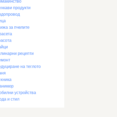
омакинство
ухкави продукти
одопровод
еца
рижа за пчелите
расета
расота
айци
улинарни рецепти
емонт
едуциране на теглото
аня
ехника
аникюр
обилни устройства
ода и стил