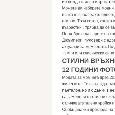
изглежда стилно и трогате
Можете да изберете модни 
всяка възраст, както едног
стилно. Този сезон, когато 
възрастни", трябва да се в
По-добре е да спрете на к
Джъмпери, пуловери с едра
актуални за момчетата. По-
тъмни или класически сини
СТИЛНИ ВРЪХНИ
12 ГОДИНИ ФО
Модата за момчета през 201
жилетките. Те изглеждат м
панталон, но и с дънки в н
са заменени от стилни якет
отличаватвталена кройка и 
Обобщавайки прегледа на т