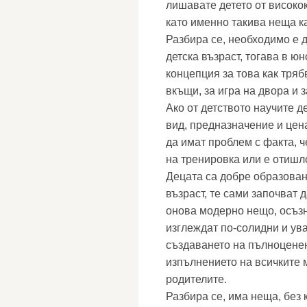
лишавате детето от високо
като именно такива неща ка
Разбира се, необходимо е д
детска възраст, тогава в 
концепция за това как тряб
вкъщи, за игра на двора и з
Ако от детството научите д
вид, предназначение и цен
да имат проблем с факта, 
на тренировка или е отишло
Децата са добре образован
възраст, те сами започват 
онова модерно нещо, осъзн
изглеждат по-солидни и ув
създаването на пълноценен
изпълнението на всичките 
родителите.
Разбира се, има неща, без 