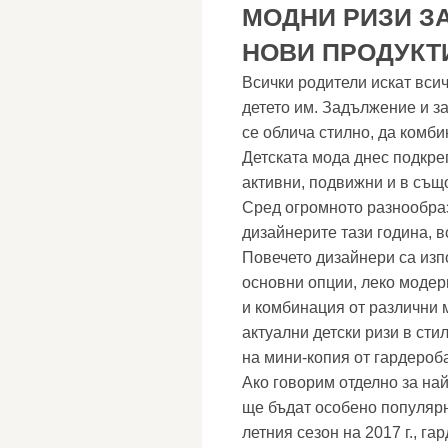
МОДНИ РИЗИ ЗА
НОВИ ПРОДУКТИ
Всички родители искат вси
детето им. Задължение и за
се облича стилно, да комб
Детската мода днес подкре
активни, подвижни и в същ
Сред огромното разнообраз
дизайнерите тази година, 
Повечето дизайнери са изпо
основни опции, леко моде
и комбинация от различни 
актуални детски ризи в сти
на мини-копия от гардероб
Ако говорим отделно за на
ще бъдат особено популярн
летния сезон на 2017 г., г