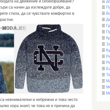
ободата на движение и себеизразяване?
☰
Д
ъри са начин да изглеждате добре, да
☰
П
рете стила, да се чувствате комфортно в
☰
В
зрастни.
☰
Д
☰
Г
☰
П
☰
К
☰
З
☰
К
☰
Р
☰
Р
☰
Б
☰
Т
☰
М
☰
М
☰
М
 са невнимателни и небрежни и това често
алко хора знаят, че това не е причина да