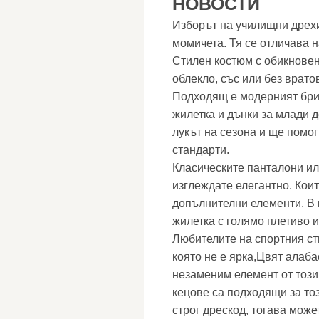
НОВОСТИ
Изборът на училищни дрехи
момичета. Тя се отличава н
Стилен костюм с обикновен
облекло, със или без врато
Подходящ е модерният брит
жилетка и дънки за млади д
лукът на сезона и ще помо
стандарти.
Класическите панталони ил
изглеждате елегантно. Кои
допълнителни елементи. В 
жилетка с голямо плетиво и
Любителите на спортния сти
която не е ярка,Цвят алаба
незаменим елемент от този 
кецове са подходящи за тоз
строг дрескод, тогава може