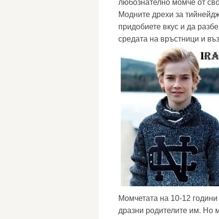
любознателно момче от св
Модните дрехи за тийнейдж
придобиете вкус и да разбе
средата на връстници и въ
Момчетата на 10-12 години
дразни родителите им. Но м