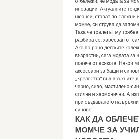
отбележи, че модата за мом
иновации. Актуалните тенд
нюанси, стават по-сложни и
момче, си струва да запомн
Така че тоалетът му трябва
разбира се, харесван от са
Ако по-рано детските колек
възрастни, сега модата за
повече от всякога. Някои м
аксесоари за бащи и синов
„Зрелостта“ във връхните д
черно, сиво, мастилено-си
стилни и хармонични. А из
при създаването на връхни
синове.
КАК ДА ОБЛЕЧЕ
МОМЧЕ ЗА УЧИ