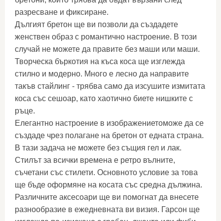
разресване и фиксиране.
Дългият бретон ще ви позволи да създадете
женствен образ с романтично настроение. В този
случай не можете да правите без маши или маши.
Творческа бъркотия на къса коса ще изглежда
стилно и модерно. Много е лесно да направите
такъв стайлинг - трябва само да изсушите измитата
коса със сешоар, като хаотично биете нишките с
ръце.
Елегантно настроение в изображениетоможе да се
създаде чрез полагане на бретон от едната страна.
В тази задача не можете без същия гел и лак.
Стилът за всички времена е ретро вълните,
съчетани със стилети. Основното условие за това
ще бъде оформяне на косата със средна дължина.
Различните аксесоари ще ви помогнат да внесете
разнообразие в ежедневната ви визия. Гарсон ще