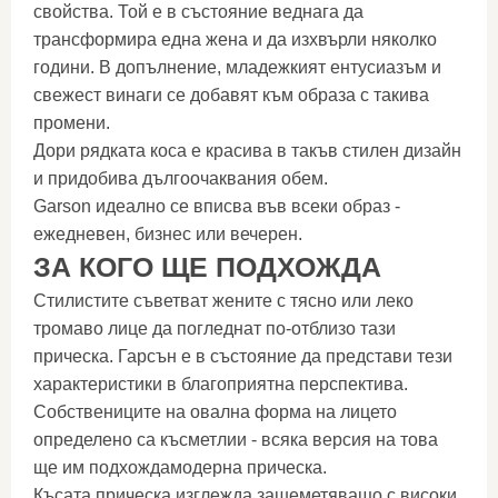
свойства. Той е в състояние веднага да
трансформира една жена и да изхвърли няколко
години. В допълнение, младежкият ентусиазъм и
свежест винаги се добавят към образа с такива
промени.
Дори рядката коса е красива в такъв стилен дизайн
и придобива дългоочаквания обем.
Garson идеално се вписва във всеки образ -
ежедневен, бизнес или вечерен.
ЗА КОГО ЩЕ ПОДХОЖДА
Стилистите съветват жените с тясно или леко
тромаво лице да погледнат по-отблизо тази
прическа. Гарсън е в състояние да представи тези
характеристики в благоприятна перспектива.
Собствениците на овална форма на лицето
определено са късметлии - всяка версия на това
ще им подхождамодерна прическа.
Късата прическа изглежда зашеметяващо с високи