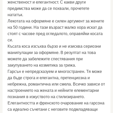
женственост и елегантност. С какви други
предимства може да се похвали, прочетете
нататък.
Лекотата на оформяне е силен аргумент за жените
на 50 години. На тази възраст малко хора искат да
стоят с часове пред огледалото, оправяйки косата
си.
Късата коса изсъхва бързо и не изисква сериозни
манипулации за оформяне. В резултат на това
можете да забележите спестявания при
закупуването на козметика за грижа.
Гарсън е непредсказуем и многостранен. Тя може
да бъде строга и елегантна, претенциозна и
небрежна, романтична или смела. Всичко зависи от
настроението на жената и нейните елементарни
познания в изкуството на стилизирането.
Елегантността и френското очарование на гарсона
са идеално съчетани с неговите подмладяващи