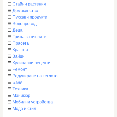
☰
Стайни растения
☰
Домакинство
☰
Пухкави продукти
☰
Водопровод
☰
Деца
☰
Грижа за пчелите
☰
Прасета
☰
Красота
☰
Зайци
☰
Кулинарни рецепти
☰
Ремонт
☰
Редуциране на теглото
☰
Баня
☰
Техника
☰
Маникюр
☰
Мобилни устройства
☰
Мода и стил