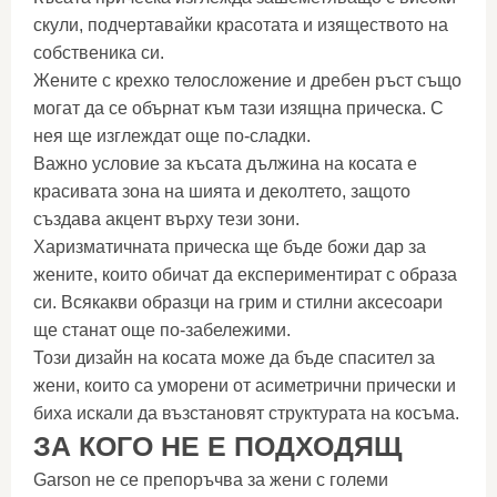
скули, подчертавайки красотата и изяществото на
собственика си.
Жените с крехко телосложение и дребен ръст също
могат да се обърнат към тази изящна прическа. С
нея ще изглеждат още по-сладки.
Важно условие за късата дължина на косата е
красивата зона на шията и деколтето, защото
създава акцент върху тези зони.
Харизматичната прическа ще бъде божи дар за
жените, които обичат да експериментират с образа
си. Всякакви образци на грим и стилни аксесоари
ще станат още по-забележими.
Този дизайн на косата може да бъде спасител за
жени, които са уморени от асиметрични прически и
биха искали да възстановят структурата на косъма.
ЗА КОГО НЕ Е ПОДХОДЯЩ
Garson не се препоръчва за жени с големи