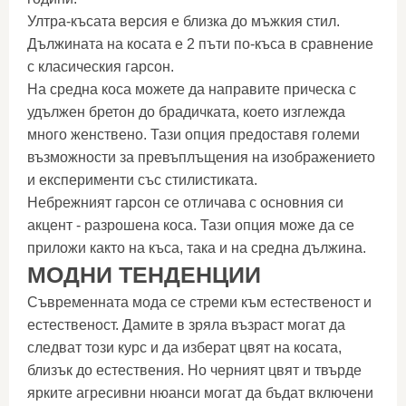
Ултра-късата версия е близка до мъжкия стил.
Дължината на косата е 2 пъти по-къса в сравнение
с класическия гарсон.
На средна коса можете да направите прическа с
удължен бретон до брадичката, което изглежда
много женствено. Тази опция предоставя големи
възможности за превъплъщения на изображението
и експерименти със стилистиката.
Небрежният гарсон се отличава с основния си
акцент - разрошена коса. Тази опция може да се
приложи както на къса, така и на средна дължина.
МОДНИ ТЕНДЕНЦИИ
Съвременната мода се стреми към естественост и
естественост. Дамите в зряла възраст могат да
следват този курс и да изберат цвят на косата,
близък до естествения. Но черният цвят и твърде
ярките агресивни нюанси могат да бъдат включени