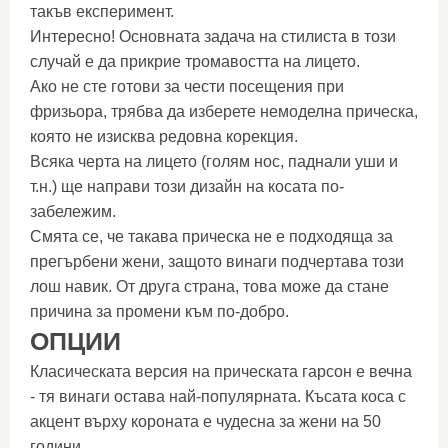
такъв експеримент.
Интересно! Основната задача на стилиста в този
случай е да прикрие тромавостта на лицето.
Ако не сте готови за чести посещения при
фризьора, трябва да изберете немоделна прическа,
която не изисква редовна корекция.
Всяка черта на лицето (голям нос, паднали уши и
т.н.) ще направи този дизайн на косата по-
забележим.
Смята се, че такава прическа не е подходяща за
прегърбени жени, защото винаги подчертава този
лош навик. От друга страна, това може да стане
причина за промени към по-добро.
ОПЦИИ
Класическата версия на прическата гарсон е вечна
- тя винаги остава най-популярната. Късата коса с
акцент върху короната е чудесна за жени на 50
години.