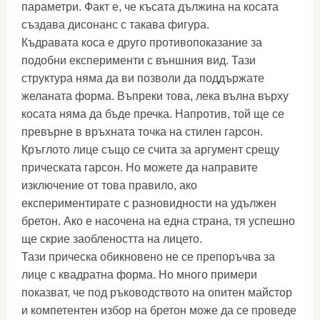
параметри. Факт е, че късата дължина на косата
създава дисонанс с такава фигура.
Къдравата коса е друго противопоказание за
подобни експерименти с външния вид. Тази
структура няма да ви позволи да поддържате
желаната форма. Въпреки това, лека вълна върху
косата няма да бъде пречка. Напротив, той ще се
превърне в връхната точка на стилен гарсон.
Кръглото лице също се счита за аргумент срещу
прическата гарсон. Но можете да направите
изключение от това правило, ако
експериментирате с разновидности на удължен
бретон. Ако е насочена на една страна, тя успешно
ще скрие заоблеността на лицето.
Тази прическа обикновено не се препоръчва за
лице с квадратна форма. Но много примери
показват, че под ръководството на опитен майстор
и компетентен избор на бретон може да се проведе