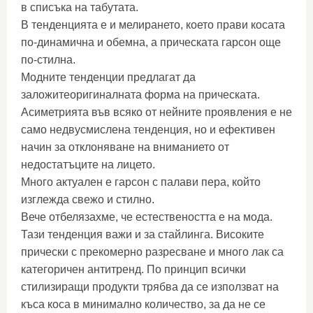
в списъка на табутата.
В тенденцията е и мелирането, което прави косата
по-динамична и обемна, а прическата гарсон още
по-стилна.
Модните тенденции предлагат да
заложитеоригиналната форма на прическата.
Асиметрията във всяко от нейните проявления е не
само недвусмислена тенденция, но и ефективен
начин за отклоняване на вниманието от
недостатъците на лицето.
Много актуален е гарсон с палави пера, който
изглежда свежо и стилно.
Вече отбелязахме, че естествеността е на мода.
Тази тенденция важи и за стайлинга. Високите
прически с прекомерно разресване и много лак са
категоричен антитренд. По принцип всички
стилизиращи продукти трябва да се използват на
къса коса в минимално количество, за да не се