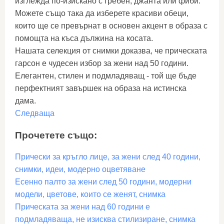
изглежда по-изискано с гребен, джанта или фиби.
Можете също така да изберете красиви обеци,
които ще се превърнат в основен акцент в образа с
помощта на къса дължина на косата.
Нашата селекция от снимки доказва, че прическата
гарсон е чудесен избор за жени над 50 години.
Елегантен, стилен и подмладяващ - той ще бъде
перфектният завършек на образа на истинска
дама.
Следваща
Прочетете също:
Прически за кръгло лице, за жени след 40 години,
снимки, идеи, модерно оцветяване
Есенно палто за жени след 50 години, модерни
модели, цветове, които се женят, снимка
Прическата за жени над 60 години е
подмладяваща, не изисква стилизиране, снимка