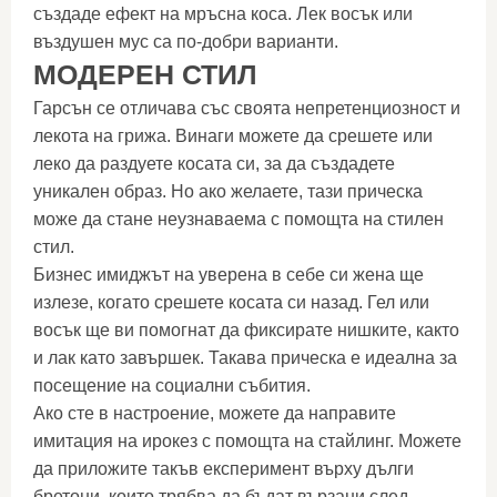
създаде ефект на мръсна коса. Лек восък или
въздушен мус са по-добри варианти.
МОДЕРЕН СТИЛ
Гарсън се отличава със своята непретенциозност и
лекота на грижа. Винаги можете да срешете или
леко да раздуете косата си, за да създадете
уникален образ. Но ако желаете, тази прическа
може да стане неузнаваема с помощта на стилен
стил.
Бизнес имиджът на уверена в себе си жена ще
излезе, когато срешете косата си назад. Гел или
восък ще ви помогнат да фиксирате нишките, както
и лак като завършек. Такава прическа е идеална за
посещение на социални събития.
Ако сте в настроение, можете да направите
имитация на ирокез с помощта на стайлинг. Можете
да приложите такъв експеримент върху дълги
бретони, които трябва да бъдат вързани след