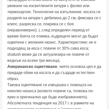
увиване на изсветлените кичури с фолио или
термохартия. Технология на изпълнение: косата се
разделя на кичури с дебелина до 2 см, фиксира се с
клипс, разресва се, покрива се с боя
(неравномерно). ), след определен период от
време боята се отмива, къдриците могат да бъдат
оцветени с желания нюанс. Характеристики: не е
подходящ за коса с повече от 30% сива коса;
shatush може да се актуализира не повече от
веднъж на всеки три месеца;
Американско оцветяване
, чиято основна цел е да
придаде обем на косата и да създаде естествен
образ.
Такова оцветяване се извършва с помощта на
няколко нюанса (колкото повече са, толкова по-
ярко и оригинално ще бъде изображението).
Абсолютната тенденция на 2017 г. в рамките на