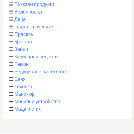
☰
Пухкави продукти
☰
Водопровод
☰
Деца
☰
Грижа за пчелите
☰
Прасета
☰
Красота
☰
Зайци
☰
Кулинарни рецепти
☰
Ремонт
☰
Редуциране на теглото
☰
Баня
☰
Техника
☰
Маникюр
☰
Мобилни устройства
☰
Мода и стил