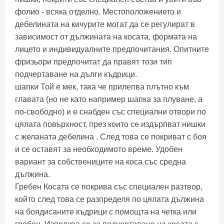
фолио - всяка отделно. Местоположението и
дебелината на кичурите могат да се регулират в
зависимост от дължината на косата, формата на
лицето и индивидуалните предпочитания. Опитните
фризьори предпочитат да правят този тип
подчертаване на дълги къдрици.
шапки Той е мек, така че прилепва плътно към
главата (но не като например шапка за плуване, а
по-свободно) и е снабден със специални отвори по
цялата повърхност, през които се издърпват нишки
с желаната дебелина . След това се покриват с боя
и се оставят за необходимото време. Удобен
вариант за собствениците на коса със средна
дължина.
Гребен Косата се покрива със специален разтвор,
който след това се разпределя по цялата дължина
на боядисаните къдрици с помощта на четка или