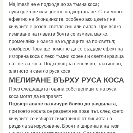
Majimesh не е подходящо за тъмна коса;
луди цветове или цветно подчертаване. Стои много
ефектно на блондинките, особено ако цветът на
кичурите е розов, светло син или лилав. При всяко
измиване на главата боята се измива малко,
променяйки нюанса на къдриците на по-светъл;
сомбреро Това ще помогне да се създаде ефект на
изгорена коса с леко тъмни корени и светли краища
на светла коса. Подходящ за пепеляво, платинено,
златисто и светло руса коса.
МЕЛИРАНЕ ВЪРХУ РУСА КОСА
През следващата година собствениците на руса
коса могат да направят:
Подчертаване на кичури близо до раздялата
,
при което косата се разделя на прав път, след което
кичурите се избират симетрично от линията на
раздяла за изрусяване. Броят и ширината на тези