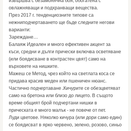
извършва с безамонячна боя, обогатена с
овлажняващи и подхранващи вещества.
През 2017 г. тенденциозните типове са
нежниподчертаването ще бъде следните негови
варианти:
Зареждане…
Балаяж Идеален и много ефективен акцент за
къси, средни и дълги прически включва осветяване
(или боядисване в контрастен цвят) само на
върховете на нишките.
Мажеш се Метод, чрез който на светлата коса се
придава красив меден или пшеничен нюанс.
Частично подчертаване
.
Кичурите се обезцветяват
само на бретона или близо до лицето. В същото
време общият брой подчертани нишки в
прическата е много малък - не повече от пет.
Луди цветове. Няколко кичура (или дори само един)
се боядисват в ярко червено, зелено, розово, синьо