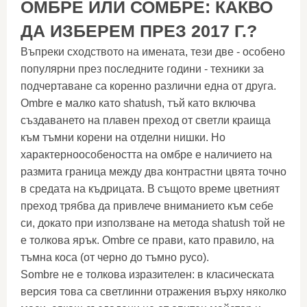
ОМБРЕ ИЛИ СОМБРЕ: КАКВО
ДА ИЗБЕРЕМ ПРЕЗ 2017 Г.?
Въпреки сходството на имената, тези две - особено
популярни през последните години - техники за
подчертаване са коренно различни една от друга.
Ombre е малко като shatush, тъй като включва
създаването на плавен преход от светли краища
към тъмни корени на отделни нишки. Но
характерноособеността на омбре е наличието на
размита граница между два контрастни цвята точно
в средата на къдрицата. В същото време цветният
преход трябва да привлече вниманието към себе
си, докато при използване на метода shatush той не
е толкова ярък. Ombre се прави, като правило, на
тъмна коса (от черно до тъмно русо).
Sombre не е толкова изразителен: в класическата
версия това са светлинни отражения върху няколко