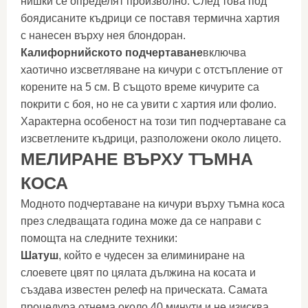
нишки се определят произволно. След това под
боядисаните къдрици се поставя термична хартия
с нанесен върху нея блондоран.
Калифорнийското подчертаване
включва
хаотично изсветляване на кичури с отстъпление от
корените на 5 см. В същото време кичурите са
покрити с боя, но не са увити с хартия или фолио.
Характерна особеност на този тип подчертаване са
изсветлените къдрици, разположени около лицето.
МЕЛИРАНЕ ВЪРХУ ТЪМНА
КОСА
Модното подчертаване на кичури върху тъмна коса
през следващата година може да се направи с
помощта на следните техники:
Шатуш
, който е чудесен за елиминиране на
слоевете цвят по цялата дължина на косата и
създава известен релеф на прическата. Самата
процедура отнема около 40 минути и не изисква