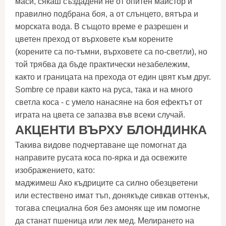
маси, сякаш създадени не от опитен майстор и
правилно подбрана боя, а от слънцето, вятъра и
морската вода. В същото време е разрешен и
цветен преход от върховете към корените
(корените са по-тъмни, върховете са по-светли), но
той трябва да бъде практически незабележим,
както и границата на прехода от един цвят към друг.
Sombre се прави както на руса, така и на много
светла коса - с умело нанасяне на боя ефектът от
играта на цвета се запазва във всеки случай.
АКЦЕНТИ ВЪРХУ БЛОНДИНКА
Такива видове подчертаване ще помогнат да
направите русата коса по-ярка и да освежите
изображението, като:
маджимеш Ако къдриците са силно обезцветени
или естествено имат тъп, донякъде сивкав оттенък,
тогава специална боя без амоняк ще им помогне
да станат пшеница или лек мед. Мелирането на