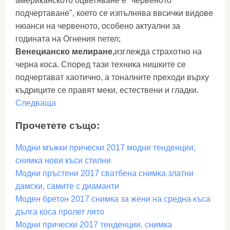
американското оцветяване е "червеното
подчертаване", което се изпълнява ввсички видове
нюанси на червеното, особено актуални за
годината на Огнения петел;
Венецианско мелиране,
изглежда страхотно на
черна коса. Според тази техника нишките се
подчертават хаотично, а тоналните преходи върху
къдриците се правят меки, естествени и гладки.
Следваща
Прочетете също:
Модни мъжки прически 2017 модни тенденции,
снимка нови къси стилни
Модни пръстени 2017 сватбена снимка златни
дамски, самите с диаманти
Моден бретон 2017 снимка за жени на средна къса
дълга коса пролет лято
Модни прически 2017 тенденции, снимка