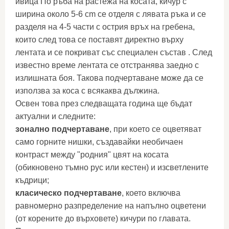
ивица По ръба на растежа на косата, кичур с
ширина около 5-6 cm се отделя с лявата ръка и се
разделя на 4-5 части с острия връх на гребена,
които след това се поставят директно върху
лентата и се покриват със специален състав . След
известно време лентата се отстранява заедно с
излишната боя. Такова подчертаване може да се
използва за коса с всякаква дължина.
Освен това през следващата година ще бъдат
актуални и следните:
зонално подчертаване
, при което се оцветяват
само горните нишки, създавайки необичаен
контраст между "родния" цвят на косата
(обикновено тъмно рус или кестен) и изсветлените
къдрици;
класическо подчертаване
, което включва
равномерно разпределение на напълно оцветени
(от корените до върховете) кичури по главата.