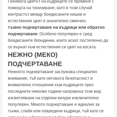
Понякога цветът на къдриците се променя с
помощта на тонизиране, като в този случай
контрастът между боядисаните нишки и
естествения цвят е значително смекчен;
тъмно подчертаване на къдрици или обратно
подчертаване
. Особено популярен е сред
боядисаните блондинки, които искат постепенно да
се върнат към естествения си цвят на косата.
НЕЖНО (МЕКО)
ПОДЧЕРТАВАНЕ
Нежното подчертаване заслужава специално
внимание, тъй като неговата безопасност и
внимателно отношение към къдриците през
последните няколко години направиха този вид
изсветляване на отделни кичури изключително
популярен. Мекото подчертаване е идеално за
тънки, слаби или повредени къдрици, тъй като се