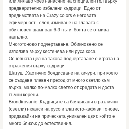
или лилаво чрез нанасяне на специален гел върху
предварително избелени къдрици. Едно от
предимствата на Сrazy colors е неговата
ефимерност - след измиване на главата с
обикновен шампоан 6-9 пъти, боята се отмива
напълно.
Многотоново подчертаване. Обикновено се
използва върху кестенява или руса коса.
Основната цел на такова подчертаване е играта на
отражения върху къдрици.
Шатуш
.
Хаотично боядисване на кичури, при което
се създава плавен преход от много светло към
върха, малко по-малко светло от средата и доста
тъмни корени.
Brondirovanie
.
Къдриците са боядисани в различни
(светли) нюанси на русо и златисто-кафяви тонове,
придавайки на прическата уникален цвят, който е
много близък до естествения.