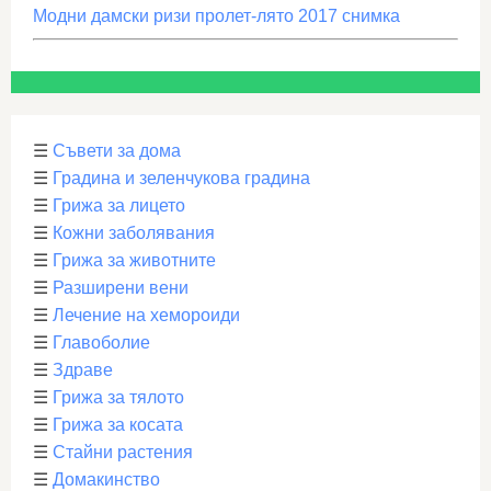
Модни дамски ризи пролет-лято 2017 снимка
☰
Съвети за дома
☰
Градина и зеленчукова градина
☰
Грижа за лицето
☰
Кожни заболявания
☰
Грижа за животните
☰
Разширени вени
☰
Лечение на хемороиди
☰
Главоболие
☰
Здраве
☰
Грижа за тялото
☰
Грижа за косата
☰
Стайни растения
☰
Домакинство