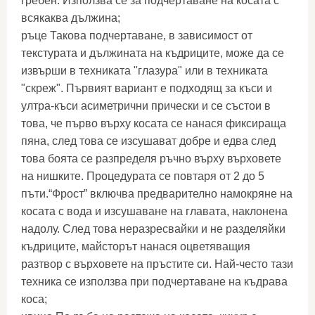
гребен. Използва се за подчертаване на косата с
всякаква дължина;
ръце Такова подчертаване, в зависимост от
текстурата и дължината на къдриците, може да се
извърши в техниката "глазура" или в техниката
"скреж". Първият вариант е подходящ за къси и
ултра-къси асиметрични прически и се състои в
това, че първо върху косата се нанася фиксираща
пяна, след това се изсушават добре и едва след
това боята се разпределя ръчно върху върховете
на нишките. Процедурата се повтаря от 2 до 5
пъти.“Фрост” включва предварително намокряне на
косата с вода и изсушаване на главата, наклонена
надолу. След това неразресвайки и не разделяйки
къдриците, майсторът нанася оцветяващия
разтвор с върховете на пръстите си. Най-често тази
техника се използва при подчертаване на къдрава
коса;