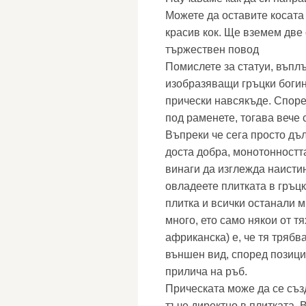
Можете да оставите косата 
красив кок. Ще вземем две 
тържествен повод
Помислете за статуи, въпл
изобразяващи гръцки богин
прически навсякъде. Споре
под раменете, тогава вече с
Въпреки че сега просто дъл
доста добра, монотонността
винаги да изглежда наистин
овладеете плитката в гръц
плитка и всички останали 
много, ето само някои от т
африканска) е, че тя трябва
външен вид, според позиция
прилича на ръб.
Прическата може да се създа
тъче директно в плитката. 