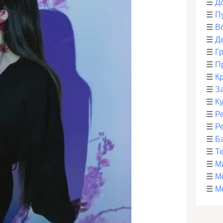
☰
Д
☰
П
☰
В
☰
Д
☰
Г
☰
П
☰
К
☰
З
☰
К
☰
Р
☰
Р
☰
Б
☰
Т
☰
М
☰
М
☰
М