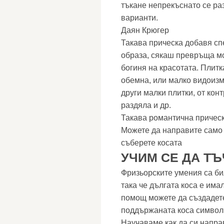
тъкане непрекъснато се ра
варианти.
Даян Крюгер
Такава прическа добавя сп
образа, сякаш превръща м
богиня на красотата. Плитк
обемна, или малко видоизме
други малки плитки, от кон
раздяла и др.
Такава романтична прическ
Можете да направите само 
съберете косата
УЧИМ СЕ ДА Т
Фризьорските умения са би
така че дългата коса е има
помощ можете да създадете
поддържаната коса символи
Научаваме как да си напра