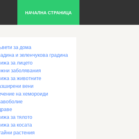
НАЧАЛНА СТРАНИЦА
ъвети за дома
радина и зеленчукова градина
рижа за лицето
ожни заболявания
рижа за животните
азширени вени
ечение на хемороиди
лавоболие
драве
ижа за тялото
ижа за косата
тайни растения