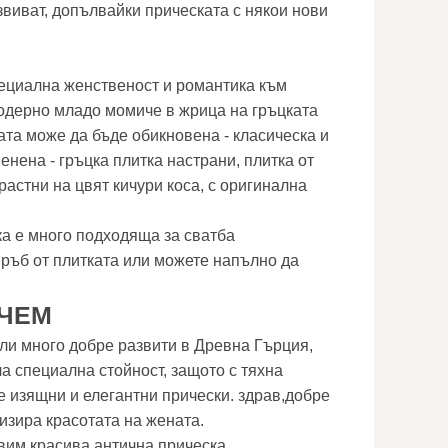
звиват, допълвайки прическата с някои нови
ециална женственост и романтика към
одерно младо момиче в жрица на гръцката
ата може да бъде обикновена - класическа и
нена - гръцка плитка настрани, плитка от
трастни на цвят кичури коса, с оригинална
а е много подходяща за сватба
ръб от плитката или можете напълно да
ЪЧЕМ
ли много добре развити в Древна Гърция,
ла специална стойност, защото с тяхна
 изящни и елегантни прически. здрав,добре
зира красотата на жената.
вим красива антична прическа