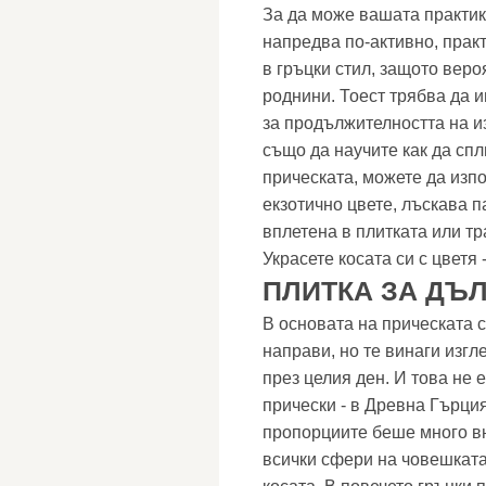
За да може вашата практик
напредва по-активно, прак
в гръцки стил, защото веро
роднини. Тоест трябва да 
за продължителността на и
също да научите как да спл
прическата, можете да изп
екзотично цвете, лъскава 
вплетена в плитката или т
Украсете косата си с цветя
ПЛИТКА ЗА ДЪЛ
В основата на прическата с
направи, но те винаги изг
през целия ден. И това не 
прически - в Древна Гърци
пропорциите беше много в
всички сфери на човешката 