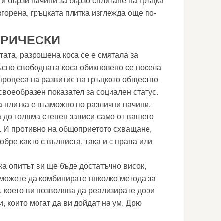
 и бързи начини за бързо сплитане на гръцка
изгорена, гръцката плитка изглежда още по-
ПРИЧЕСКИ
тата, разрошена коса се е смятала за
ъсно свободната коса обикновено се носела
 процеса на развитие на гръцкото общество
своеобразен показател за социален статус.
а плитка е възможно по различни начини,
а до голяма степен зависи само от вашето
. И противно на общоприетото схващане,
обре както с вълниста, така и с права или
ка опитът ви ще бъде достатъчно висок,
 можете да комбинирате няколко метода за
, което ви позволява да реализирате дори
, които могат да ви дойдат на ум. Дрю