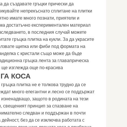
а да създавате гръцки прически да
тикувайте непрекъснато сплитане на плитки
ятно имате много познати, приятели и
има достатъчно експериментален материал
зследването, в последния случай можете
итате гръцка плитка на кукли. За да украсите
олзвате щипка или фиби под формата на
панделка с кристали също може да бъде
радиционна гръцка лента за главаприческа
 - ще изглежда още по-красива
ГА КОСА
 гръцка плитка не е толкова трудно да се
леждат много елегантни и лесно се поддържат
е изненадващо, защото в родината на тези
я, свещеният принцип за спазване на
нимателно следван и поддържан в почти
дейност, без да се изключва работата с