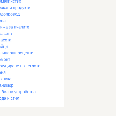
омакинство
ухкави продукти
одопровод
еца
рижа за пчелите
расета
расота
айци
улинарни рецепти
емонт
едуциране на теглото
аня
ехника
аникюр
обилни устройства
ода и стил