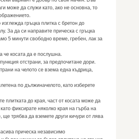
ги може да служи като, ако не основна, то
ображението.
 изглежда гръцка плитка с бретон до
у. За да си направите прическа с гръцка
мо 5 минути свободно време, гребен, лак за
а че косата да е послушна.
пункция отстрани, за предпочитане дори.
трани на челото се взема една къдрица,
плетена по дължиначелото, като изберете
е плитката до края, част от косата може да
 като фиксирате няколко края на гърба на
, ще трябва да вземете други кичури от лява
расива прическа независимо