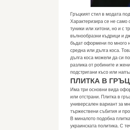
Гръцкият стил в модата по
Характеризира се не само 
туники или хитони, но и с 
вълнообразни къдрици и дж
бъдат оформени по много 
средна или дълга коса. Тов
дълга коса можели да си по
разлика от робините и жени
подстригани късо или напъ
ПЛИТКА В ГРЪЦ
Има три основни вида офор
или отстрани. Плитка в гръц
универсален вариант за мн
тържествени събития и прос
В миналото подобна плитка
украинската политика. С т