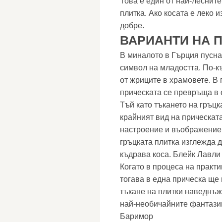
Това е един от най-лесните
плитка. Ако косата е леко 
добре.
ВАРИАНТИ НА 
В миналото в Гърция пусна
символ на младостта. По-к
от жриците в храмовете. В
прическата се превръща в 
Тъй като тъкането на гръцк
крайният вид на прическат
настроение и въображение
гръцката плитка изглежда д
къдрава коса. Блейк Лавли
Когато в процеса на практи
тогава в една прическа ще
тъкане на плитки наведнъж
най-необичайните фантазии
Баримор