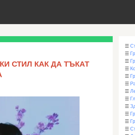
☰
С
☰
Г
☰
Г
КИ СТИЛ КАК ДА ТЪКАТ
☰
К
А
☰
Г
☰
Р
☰
Л
☰
Г
☰
З
☰
Гр
☰
Гр
☰
С