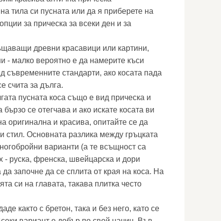
на тила си пусната или да я приберете на
опции за прическа за всеки ден и за
ъщаващи древни красавици или картини,
и - малко вероятно е да намерите къси
д съвременните стандарти, ако косата пада
е счита за дълга.
гата пусната коса също е вид прическа и
 бързо се отегчава и ако искате косата ви
а оригинална и красива, опитайте се да
ки стил. Основната разлика между гръцката
многобройни варианти (а те всъщност са
ях - руска, френска, швейцарска и дори
 да започне да се сплита от края на коса. На
та си на главата, такава плитка често
де както с бретон, така и без него, като се
Всеки вариант е добър по свой начин. Във