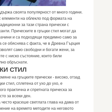
ддържа своята популярност от много години.
с елементи на облекло под формата на
традиционни за тази страна прически с
анти. Прическите в гръцки стил могат да
начини и са подходящи предимно само за
а се обяснява с факта, че в Древна Гърция
зволят само свободни и богати жени, за
те с ниско състояние, които били
лно обръснати.
КИ СТИЛ
мяне на гръцките прически - високо, отзад
ки стил, сплетена от ухо до ухо, е
ого практична и спретната прическа за
то за всеки ден.
 често красеше светлата глава на дама от
ечение на времето методите на неговото