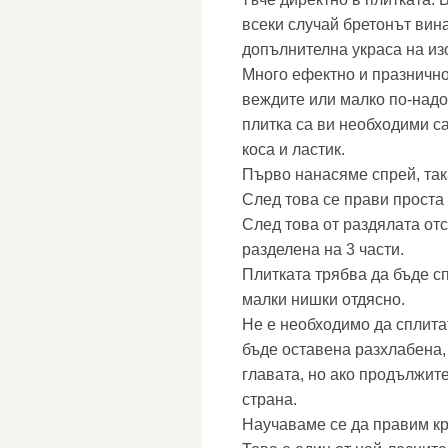
всеки случай бретонът вина
допълнителна украса на из
Много ефектно и празнично
веждите или малко по-надол
плитка са ви необходими са
коса и ластик.
Първо нанасяме спрей, так
След това се прави проста 
След това от раздялата отс
разделена на 3 части.
Плитката трябва да бъде с
малки нишки отдясно.
Не е необходимо да сплитат
бъде оставена разхлабена,
главата, но ако продължите
страна.
Научаваме се да правим к