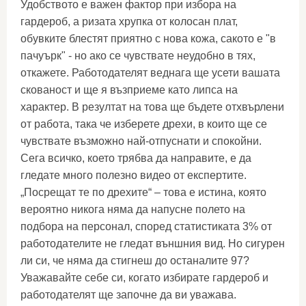
Удобството е важен фактор при избора на
гардероб, а ризата хрупка от колосан плат,
обувките блестят приятно с нова кожа, сакото е "в
пачуърк" - но ако се чувствате неудобно в тях,
откажете. Работодателят веднага ще усети вашата
скованост и ще я възприеме като липса на
характер. В резултат на това ще бъдете отхвърлени
от работа, така че изберете дрехи, в които ще се
чувствате възможно най-отпуснати и спокойни.
Сега всичко, което трябва да направите, е да
гледате много полезно видео от експертите.
„Посрещат те по дрехите“ – това е истина, която
вероятно никога няма да напусне полето на
подбора на персонал, според статистиката 3% от
работодателите не гледат външния вид. Но сигурен
ли си, че няма да стигнеш до останалите 97?
Уважавайте себе си, когато избирате гардероб и
работодателят ще започне да ви уважава.