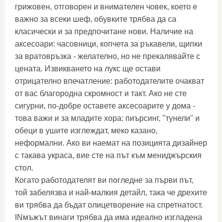
грижовен, отговорен и внимателен човек, което е
важно за всеки шеф, обувките трябва да са
класически и за предпочитане нови. Наличие на
аксесоари: часовници, копчета за ръкавели, щипки
за вратовръзка - желателно, но не прекалявайте с
цената. Извикването на лукс ще остави
отрицателно впечатление: работодателите очакват
от вас благородна скромност и такт. Ако не сте
сигурни, по-добре оставете аксесоарите у дома -
това важи и за младите хора: пиърсинг, "тунели" и
обеци в ушите изглеждат, меко казано,
неформални. Ако ви наемат на позицията дизайнер
с такава украса, вие сте на път към мениджърския
стол.
Когато работодателят ви погледне за първи път,
той забелязва и най-малкия детайл, така че дрехите
ви трябва да бъдат олицетворение на спретнатост.
INмъжът винаги трябва да има идеално изгладена