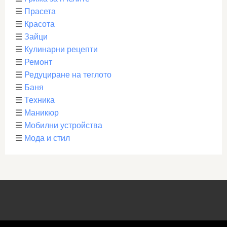
☰
Прасета
☰
Красота
☰
Зайци
☰
Кулинарни рецепти
☰
Ремонт
☰
Редуциране на теглото
☰
Баня
☰
Техника
☰
Маникюр
☰
Мобилни устройства
☰
Мода и стил