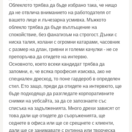
Облеклото трябва да бъде избрано така, че нищо
да не отвлича вниманието на работодателя от
вашето лице и лъчезарна усмивка. Мъжкото
облекло трябва да бъде въплъщение на
спокойствие, без фанатизъм на строгост. Дънки с
ниска талия, колани с огромни катарами, часовник
с размер на длан, гривни и големи качулки - не се
препоръчва да отидете на интервю.
Основното, което всеки кандидат трябва да
запомни, е, че всяка професия изисква, ако не
специален дрескод, то поне гардероб в определен
стил. Ето защо, преди да отидете на интервюто, ще
бъде подходящо да разгледате корпоративните
снимки на уебсайта, за да се запознаете със
списъка на задълженията. Много дрехи зависят от
това дали ще отидете до съоръженията, ще
седнете в офиса или ще се срещнете с клиенти,
дали ще се занимавате с рутинна или творческа