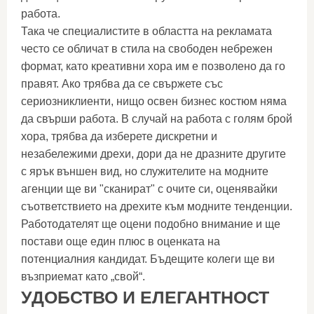
работа.
Така че специалистите в областта на рекламата
често се обличат в стила на свободен небрежен
формат, като креативни хора им е позволено да го
правят. Ако трябва да се свържете със
сериозниклиенти, нищо освен бизнес костюм няма
да свърши работа. В случай на работа с голям брой
хора, трябва да изберете дискретни и
незабележими дрехи, дори да не дразните другите
с ярък външен вид, но служителите на модните
агенции ще ви "сканират" с очите си, оценявайки
съответствието на дрехите към модните тенденции.
Работодателят ще оцени подобно внимание и ще
постави още един плюс в оценката на
потенциалния кандидат. Бъдещите колеги ще ви
възприемат като „свой“.
УДОБСТВО И ЕЛЕГАНТНОСТ