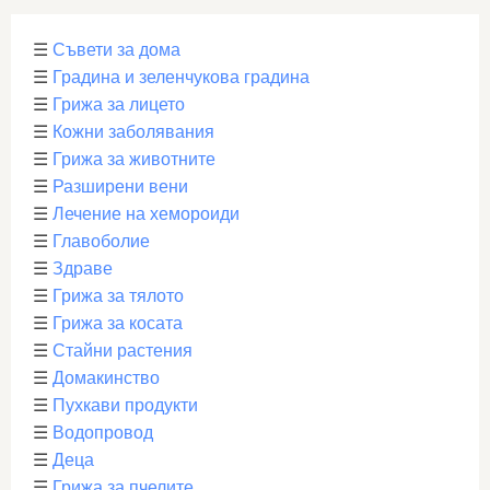
☰
Съвети за дома
☰
Градина и зеленчукова градина
☰
Грижа за лицето
☰
Кожни заболявания
☰
Грижа за животните
☰
Разширени вени
☰
Лечение на хемороиди
☰
Главоболие
☰
Здраве
☰
Грижа за тялото
☰
Грижа за косата
☰
Стайни растения
☰
Домакинство
☰
Пухкави продукти
☰
Водопровод
☰
Деца
☰
Грижа за пчелите