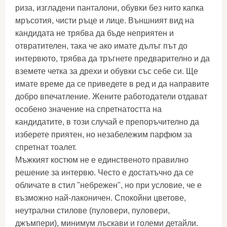
риза, изгладени панталони, обувки без нито капка
мръсотия, чисти ръце и лице. Външният вид на
кандидата не трябва да бъде неприятен и
отвратителен, така че ако имате дълъг път до
интервюто, трябва да тръгнете предварително и да
вземете четка за дрехи и обувки със себе си. Ще
имате време да се приведете в ред и да направите
добро впечатление. Жените работодатели отдават
особено значение на спретнатостта на
кандидатите, в този случай е препоръчително да
изберете приятен, но незабележим парфюм за
спретнат тоалет.
Мъжкият костюм не е единственото правилно
решение за интервю. Често е достатъчно да се
обличате в стил "небрежен", но при условие, че е
възможно най-лаконичен. Спокойни цветове,
неутрални стилове (пуловери, пуловери,
джъмпери), минимум лъскави и големи детайли.