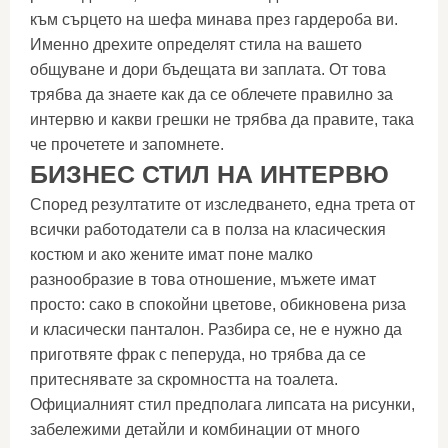
към сърцето на шефа минава през гардероба ви.
Именно дрехите определят стила на вашето
общуване и дори бъдещата ви заплата. От това
трябва да знаете как да се облечете правилно за
интервю и какви грешки не трябва да правите, така
че прочетете и запомнете.
БИЗНЕС СТИЛ НА ИНТЕРВЮ
Според резултатите от изследването, една трета от
всички работодатели са в полза на класическия
костюм и ако жените имат поне малко
разнообразие в това отношение, мъжете имат
просто: сако в спокойни цветове, обикновена риза
и класически панталон. Разбира се, не е нужно да
приготвяте фрак с пеперуда, но трябва да се
притеснявате за скромността на тоалета.
Официалният стил предполага липсата на рисунки,
забележими детайли и комбинации от много