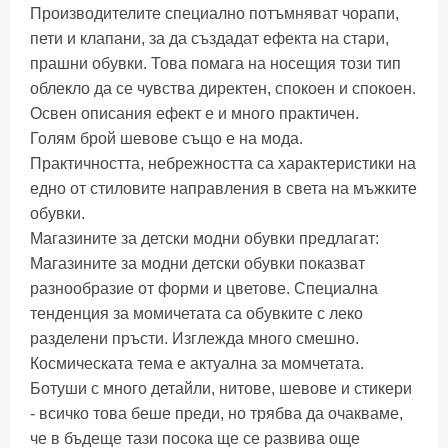
Производителите специално потъмняват чорапи,
пети и клапани, за да създадат ефекта на стари,
прашни обувки. Това помага на носещия този тип
облекло да се чувства директен, спокоен и спокоен.
Освен описания ефект е и много практичен.
Голям брой шевове също е на мода.
Практичността, небрежността са характеристики на
едно от стиловите направления в света на мъжките
обувки.
Магазините за детски модни обувки предлагат:
Магазините за модни детски обувки показват
разнообразие от форми и цветове. Специална
тенденция за момичетата са обувките с леко
разделени пръсти. Изглежда много смешно.
Космическата тема е актуална за момчетата.
Ботуши с много детайли, нитове, шевове и стикери
- всичко това беше преди, но трябва да очакваме,
че в бъдеще тази посока ще се развива още