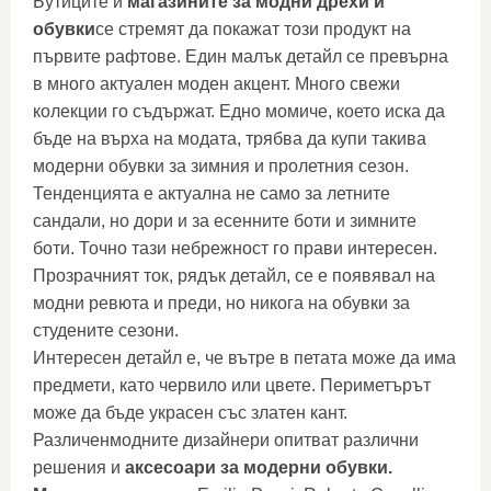
Бутиците и
магазините за модни дрехи и
обувки
се стремят да покажат този продукт на
първите рафтове. Един малък детайл се превърна
в много актуален моден акцент. Много свежи
колекции го съдържат. Едно момиче, което иска да
бъде на върха на модата, трябва да купи такива
модерни обувки за зимния и пролетния сезон.
Тенденцията е актуална не само за летните
сандали, но дори и за есенните боти и зимните
боти. Точно тази небрежност го прави интересен.
Прозрачният ток, рядък детайл, се е появявал на
модни ревюта и преди, но никога на обувки за
студените сезони.
Интересен детайл е, че вътре в петата може да има
предмети, като червило или цвете. Периметърът
може да бъде украсен със златен кант.
Различенмодните дизайнери опитват различни
решения и
аксесоари за модерни обувки.