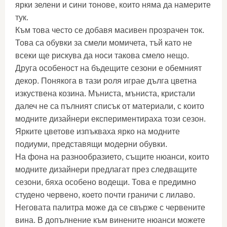
ярки зелени и сини тонове, които няма да намерите
тук.
Към това често се добавя масивен прозрачен ток.
Това са обувки за смели момичета, тъй като не
всеки ще рискува да носи такова смело нещо.
Друга особеност на бъдещите сезони е обемният
декор. Понякога в тази роля играе дълга цветна
изкуствена козина. Мъниста, мъниста, кристали
далеч не са пълният списък от материали, с които
модните дизайнери експериментираха този сезон.
Ярките цветове изпъкваха ярко на модните
подиуми, представящи модерни обувки.
На фона на разнообразието, същите нюанси, които
модните дизайнери предлагат през следващите
сезони, бяха особено водещи. Това е предимно
студено червено, което почти граничи с лилаво.
Неговата палитра може да се свърже с червените
вина. В допълнение към винените нюанси можете