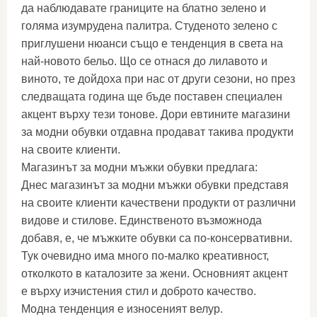
да наблюдавате границите на блатно зелено и
голяма изумрудена палитра. Студеното зелено с
приглушени нюанси също е тенденция в света на
най-новото бельо. Що се отнася до лилавото и
виното, те дойдоха при нас от други сезони, но през
следващата година ще бъде поставен специален
акцент върху тези тонове. Дори евтините магазини
за модни обувки отдавна продават такива продукти
на своите клиенти.
Магазинът за модни мъжки обувки предлага:
Днес магазинът за модни мъжки обувки представя
на своите клиенти качествени продукти от различни
видове и стилове. Единственото възможнода
добавя, е, че мъжките обувки са по-консервативни.
Тук очевидно има много по-малко креативност,
отколкото в каталозите за жени. Основният акцент
е върху изчистения стил и доброто качество.
Модна тенденция е износеният велур.