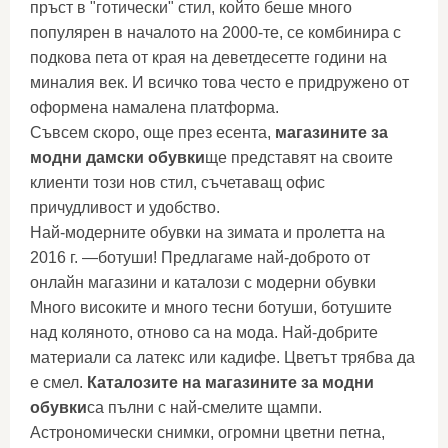
пръст в "готически" стил, който беше много
популярен в началото на 2000-те, се комбинира с
подкова пета от края на деветдесетте години на
миналия век. И всичко това често е придружено от
оформена намалена платформа.
Съвсем скоро, още през есента,
магазините за
модни дамски обувки
ще представят на своите
клиенти този нов стил, съчетаващ офис
причудливост и удобство.
Най-модерните обувки на зимата и пролетта на
2016 г. —ботуши! Предлагаме най-доброто от
онлайн магазини и каталози с модерни обувки
Много високите и много тесни ботуши, ботушите
над коляното, отново са на мода. Най-добрите
материали са латекс или кадифе. Цветът трябва да
е смел.
Каталозите на магазините за модни
обувки
са пълни с най-смелите щампи.
Астрономически снимки, огромни цветни петна,