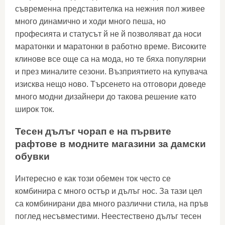
съвременна представителка на нежния пол живее
много динамично и ходи много пеша, но
професията и статусът й не й позволяват да носи
маратонки и маратонки в работно време. Високите
клинове все още са на мода, но те бяха популярни
и през миналите сезони. Възприятието на купувача
изисква нещо ново. Търсенето на отговори доведе
много модни дизайнери до такова решение като
широк ток.
Тесен дълъг чорап е на първите
рафтове в модните магазини за дамски
обувки
Интересно е как този обемен ток често се
комбинира с много остър и дълъг нос. За тази цел
са комбинирани два много различни стила, на пръв
поглед несъвместими. Неестествено дълъг тесен