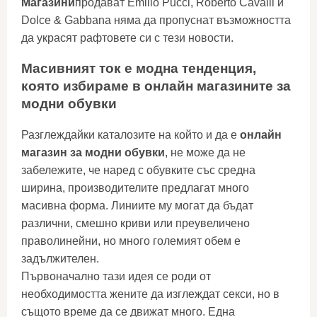
Магазини
продават Emilio Pucci, Roberto Cavalli и
Dolce & Gabbana няма да пропуснат възможността
да украсят рафтовете си с тези новости.
Масивният ток е модна тенденция,
която избираме в онлайн магазините за
модни обувки
Разглеждайки каталозите на който и да е
онлайн
магазин за модни обувки
, не може да не
забележите, че наред с обувките със средна
ширина, производителите предлагат много
масивна форма. Линиите му могат да бъдат
различни, смешно криви или преувеличено
праволинейни, но много големият обем е
задължителен.
Първоначално тази идея се роди от
необходимостта жените да изглеждат секси, но в
същото време да се движат много. Една