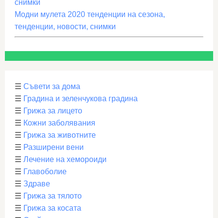
снимки
Модни мулета 2020 тенденции на сезона,
тенденции, новости, снимки
☰
Съвети за дома
☰
Градина и зеленчукова градина
☰
Грижа за лицето
☰
Кожни заболявания
☰
Грижа за животните
☰
Разширени вени
☰
Лечение на хемороиди
☰
Главоболие
☰
Здраве
☰
Грижа за тялото
☰
Грижа за косата