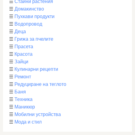
☰
Стайни растения
☰
Домакинство
☰
Пухкави продукти
☰
Водопровод
☰
Деца
☰
Грижа за пчелите
☰
Прасета
☰
Красота
☰
Зайци
☰
Кулинарни рецепти
☰
Ремонт
☰
Редуциране на теглото
☰
Баня
☰
Техника
☰
Маникюр
☰
Мобилни устройства
☰
Мода и стил