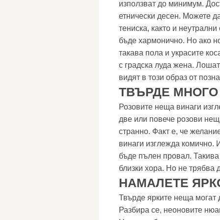
използват до минимум. Дос
етнически десен. Можете д
тениска, както и неутрални
бъде хармонично. Но ако но
такава пола и украсите кос
с градска луда жена. Лошат
видят в този образ от позна
ТВЪРДЕ МНОГО
Розовите неща винаги изгл
две или повече розови неща
странно. Факт е, че желани
винаги изглежда комично. 
бъде пълен провал. Такива 
близки хора. Но не трябва 
НАМАЛЕТЕ ЯРК
Твърде ярките неща могат 
Разбира се, неоновите нюа