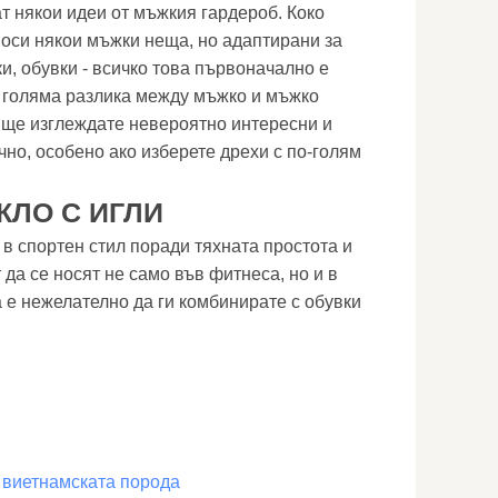
т някои идеи от мъжкия гардероб. Коко
оси някои мъжки неща, но адаптирани за
и, обувки - всичко това първоначално е
 голяма разлика между мъжко и мъжко
 ще изглеждате невероятно интересни и
ично, особено ако изберете дрехи с по-голям
КЛО С ИГЛИ
в спортен стил поради тяхната простота и
да се носят не само във фитнеса, но и в
 е нежелателно да ги комбинирате с обувки
 виетнамската порода