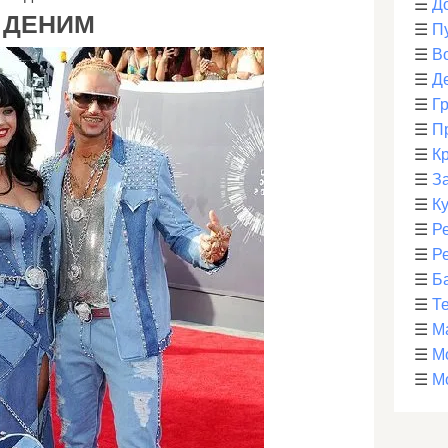
☰
Д
 ДЕНИМ
☰
П
☰
В
☰
Д
☰
Г
☰
П
☰
К
☰
З
☰
К
☰
Р
☰
Р
☰
Б
☰
Т
☰
М
☰
М
☰
М