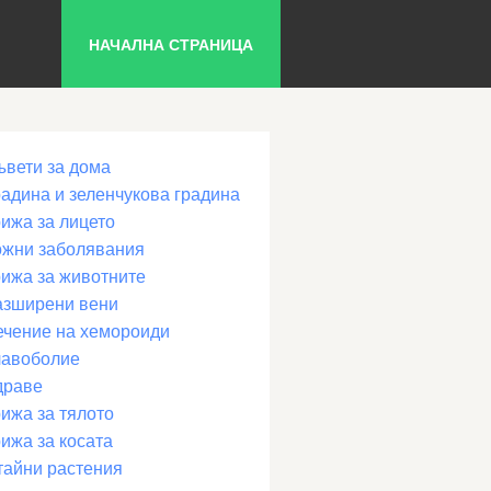
НАЧАЛНА СТРАНИЦА
ъвети за дома
радина и зеленчукова градина
рижа за лицето
ожни заболявания
рижа за животните
азширени вени
ечение на хемороиди
лавоболие
драве
ижа за тялото
ижа за косата
тайни растения