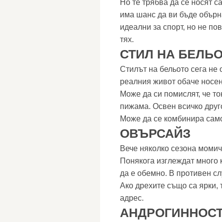
Но те трябва да се носят с
има шанс да ви бъде обърн
идеални за спорт, но не по
тях.
СТИЛ НА БЕЛЬ
Стилът на бельото сега не 
реалния живот обаче носен
Може да си помислят, че то
пижама. Освен всичко друг
Може да се комбинира само
ОВЪРСАЙЗ
Вече няколко сезона момич
Понякога изглеждат много 
да е обемно. В противен сл
Ако дрехите също са ярки,
адрес.
АНДРОГИННОС