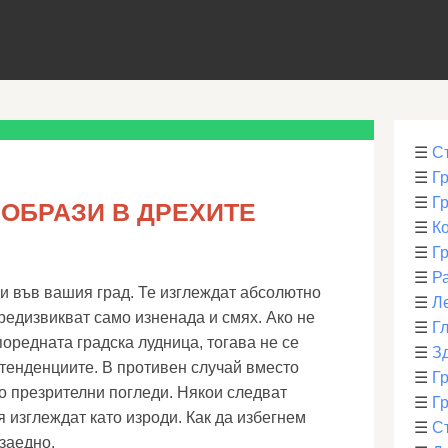
☰
С
☰
Г
☰
Г
 ОБРАЗИ В ДРЕХИТЕ
☰
К
☰
Г
☰
Р
и във вашия град. Те изглеждат абсолютно
☰
Л
редизвикват само изненада и смях. Ако не
☰
Г
поредната градска лудница, тогава не се
☰
З
 тенденциите. В противен случай вместо
☰
Гр
 презрителни погледи. Някои следват
☰
Гр
 изглеждат като изроди. Как да избегнем
☰
С
заедно.