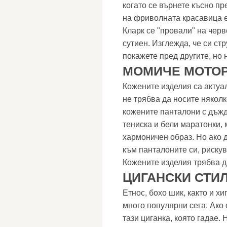
когато се върнете късно пр
на фриволната красавица е
Кларк се "провали" на черв
сутиен. Изглежда, че си ст
покажете пред другите, но
МОМИЧЕ МОТО
Кожените изделия са актуал
не трябва да носите някол
кожените панталони с дъжд
тениска и бели маратонки, 
хармоничен образ. Но ако 
към панталоните си, рискув
Кожените изделия трябва д
ЦИГАНСКИ СТИ
Етнос, бохо шик, както и хи
много популярни сега. Ако
тази циганка, която гадае.