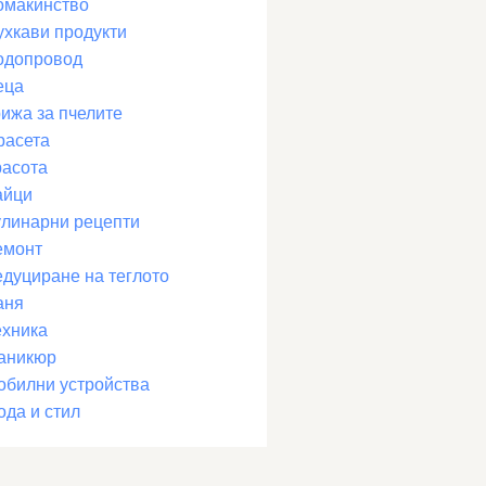
омакинство
ухкави продукти
одопровод
еца
рижа за пчелите
расета
расота
айци
улинарни рецепти
емонт
едуциране на теглото
аня
ехника
аникюр
обилни устройства
ода и стил