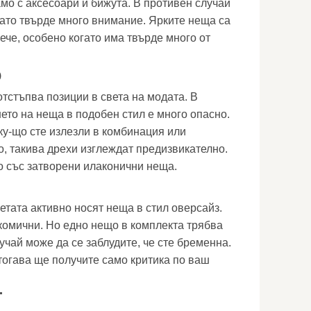
амо с аксесоари и бижута. В противен случай
ато твърде много внимание. Ярките неща са
вече, особено когато има твърде много от
О
отстъпва позиции в света на модата. В
ето на неща в подобен стил е много опасно.
ку-що сте излезли в комбинация или
о, такива дрехи изглеждат предизвикателно.
 със затворени илаконични неща.
етата активно носят неща в стил оверсайз.
комични. Но едно нещо в комплекта трябва
учай може да се заблудите, че сте бременна.
 тогава ще получите само критика по ваш
Т