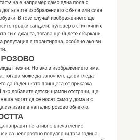
татъчна е например само една пола с
а допълните изображението с бяла или сива
 обувки. В този случай изображението ще
сите гръцки сандали, пуловер в стил хипи с
ата си с джанта, тогава ще бъдете сбъркани
а репутация е гарантирана, особено ако ви
ти.
 РОЗОВО
еждат нежни. Но ако в изображението има
, тогава може да започнете да ви гледат
ето да бъдеш като принцеса от приказка
И ако добавите детски щампи отстрани, ще
неща могат да се носят само у дома и с
да излизате в напълно розово облекло.
ОСТТА
да направят негативно впечатление.
нси са невероятно популярни тази година.