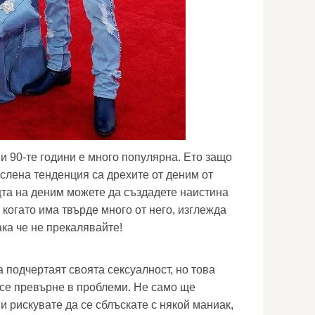
и 90-те години е много популярна. Ето защо
слена тенденция са дрехите от деним от
щта на деним можете да създадете наистина
 когато има твърде много от него, изглежда
ка че не прекалявайте!
!
 подчертаят своята сексуалност, но това
се превърне в проблеми. Не само ще
 и рискувате да се сблъскате с някой маниак,