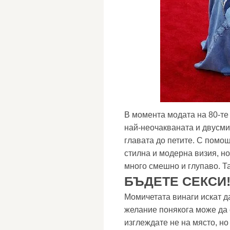
В момента модата на 80-те 
най-неочакваната и двусми
главата до петите. С помо
стилна и модерна визия, но
много смешно и глупаво. Та
БЪДЕТЕ СЕКСИ
Момичетата винаги искат да
желание понякога може да 
изглеждате не на място, но