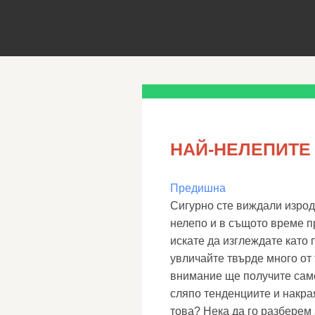
НАЙ-НЕЛЕПИТЕ
Предишна
Сигурно сте виждали изрод
нелепо и в същото време п
искате да изглеждате като 
увличайте твърде много от
внимание ще получите само
сляпо тенденциите и накрая
това? Нека да го разберем 