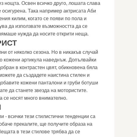
ез нощта. Освен всичко друго, лошата слава
 осигурена. Така например актрисата Аби
ения килим, когато се появи по пола и
рува да използвате възможността да се
 нямаше нужда да носите открити неща.
РИСТ
ни от няколко сезона. Но в никакъв случай
ко кожени артикула наведнъж. Допълвайки
обран в контрастен цвят, обикновена бяла
можете да създадете наистина стилен и
добавите кожени панталони и груби ботуши
ате да станете звезда на мотористите.
а се носят много внимателно.
Л
пи - всички тези стилистични тенденции са
 обаче прекалите, ще получите образа на
 Нещата в тези стилове трябва да се