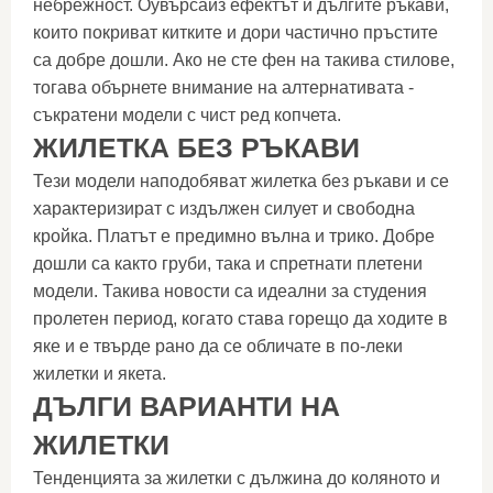
небрежност. Оувърсайз ефектът и дългите ръкави,
които покриват китките и дори частично пръстите
са добре дошли. Ако не сте фен на такива стилове,
тогава обърнете внимание на алтернативата -
съкратени модели с чист ред копчета.
ЖИЛЕТКА БЕЗ РЪКАВИ
Тези модели наподобяват жилетка без ръкави и се
характеризират с издължен силует и свободна
кройка. Платът е предимно вълна и трико. Добре
дошли са както груби, така и спретнати плетени
модели. Такива новости са идеални за студения
пролетен период, когато става горещо да ходите в
яке и е твърде рано да се обличате в по-леки
жилетки и якета.
ДЪЛГИ ВАРИАНТИ НА
ЖИЛЕТКИ
Тенденцията за жилетки с дължина до коляното и