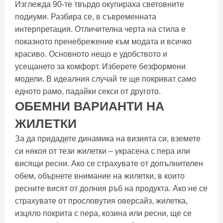
Изглежда 90-те твърдо окупираха световните
подиуми. Разбира се, в съвременната
интерпретация. Отличителна черта на стила е
показното пренебрежение към модата и всичко
красиво. Основното нещо е удобството и
усещането за комфорт. Изберете безформени
модели. В идеалния случай те ще покриват само
едното рамо, падайки секси от другото.
ОБЕМНИ ВАРИАНТИ НА
ЖИЛЕТКИ
За да придадете динамика на визията си, вземете
си някоя от тези жилетки – украсена с пера или
висящи ресни. Ако се страхувате от допълнителен
обем, обърнете внимание на жилетки, в които
ресните висят от долния ръб на продукта. Ако не се
страхувате от прословутия оверсайз, жилетка,
изцяло покрита с пера, козина или ресни, ще се