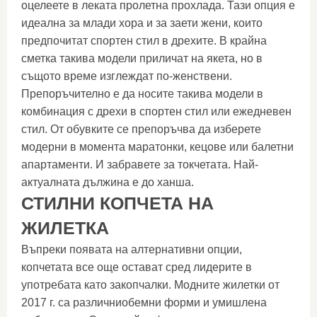
оцелеете в леката пролетна прохлада. Тази опция е
идеална за млади хора и за заети жени, които
предпочитат спортен стил в дрехите. В крайна
сметка такива модели приличат на якета, но в
същото време изглеждат по-женствени.
Препоръчително е да носите такива модели в
комбинация с дрехи в спортен стил или ежедневен
стил. От обувките се препоръчва да изберете
модерни в момента маратонки, кецове или балетни
апартаменти. И забравете за токчетата. Най-
актуалната дължина е до ханша.
СТИЛНИ КОПЧЕТА НА
ЖИЛЕТКА
Въпреки появата на алтернативни опции,
копчетата все още остават сред лидерите в
употребата като закопчалки. Модните жилетки от
2017 г. са различниобемни форми и умишлена