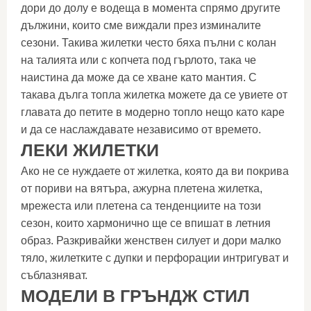
дори до долу е водеща в момента спрямо другите
дължини, които сме виждали през изминалите
сезони. Такива жилетки често бяха пълни с колан
на талията или с копчета под гърлото, така че
наистина да може да се хване като мантия. С
такава дълга топла жилетка можете да се увиете от
главата до петите в модерно топло нещо като каре
и да се наслаждавате независимо от времето.
ЛЕКИ ЖИЛЕТКИ
Ако не се нуждаете от жилетка, която да ви покрива
от пориви на вятъра, ажурна плетена жилетка,
мрежеста или плетена са тенденциите на този
сезон, които хармонично ще се впишат в летния
образ. Разкривайки женствен силует и дори малко
тяло, жилетките с дупки и перфорации интригуват и
съблазняват.
МОДЕЛИ В ГРЪНДЖ СТИЛ