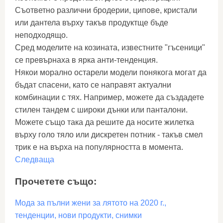
Съответно различни бродерии, ципове, кристали
или дантела върху такъв продуктще бъде
неподходящо.
Сред моделите на козината, известните "гъсеници"
се превърнаха в ярка анти-тенденция.
Някои морално остарели модели понякога могат да
бъдат спасени, като се направят актуални
комбинации с тях. Например, можете да създадете
стилен тандем с широки дънки или панталони.
Можете също така да решите да носите жилетка
върху голо тяло или дискретен потник - такъв смел
трик е на върха на популярността в момента.
Следваща
Прочетете също:
Мода за пълни жени за лятото на 2020 г.,
тенденции, нови продукти, снимки