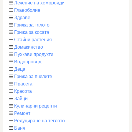
☰
Лечение на хемороиди
☰
Главоболие
☰
Здраве
☰
Грижа за тялото
☰
Грижа за косата
☰
Стайни растения
☰
Домакинство
☰
Пухкави продукти
☰
Водопровод
☰
Деца
☰
Грижа за пчелите
☰
Прасета
☰
Красота
☰
Зайци
☰
Кулинарни рецепти
☰
Ремонт
☰
Редуциране на теглото
☰
Баня