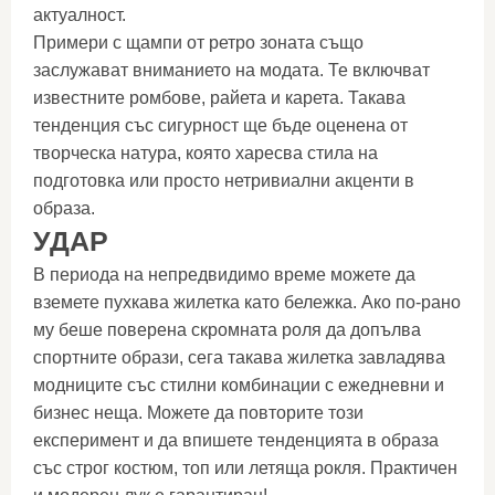
актуалност.
Примери с щампи от ретро зоната също
заслужават вниманието на модата. Те включват
известните ромбове, райета и карета. Такава
тенденция със сигурност ще бъде оценена от
творческа натура, която харесва стила на
подготовка или просто нетривиални акценти в
образа.
УДАР
В периода на непредвидимо време можете да
вземете пухкава жилетка като бележка. Ако по-рано
му беше поверена скромната роля да допълва
спортните образи, сега такава жилетка завладява
модниците със стилни комбинации с ежедневни и
бизнес неща. Можете да повторите този
експеримент и да впишете тенденцията в образа
със строг костюм, топ или летяща рокля. Практичен