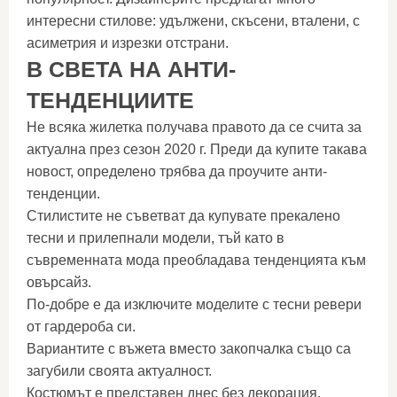
интересни стилове: удължени, скъсени, вталени, с
асиметрия и изрезки отстрани.
В СВЕТА НА АНТИ-
ТЕНДЕНЦИИТЕ
Не всяка жилетка получава правото да се счита за
актуална през сезон 2020 г. Преди да купите такава
новост, определено трябва да проучите анти-
тенденции.
Стилистите не съветват да купувате прекалено
тесни и прилепнали модели, тъй като в
съвременната мода преобладава тенденцията към
овърсайз.
По-добре е да изключите моделите с тесни ревери
от гардероба си.
Вариантите с въжета вместо закопчалка също са
загубили своята актуалност.
Костюмът е представен днес без декорация.