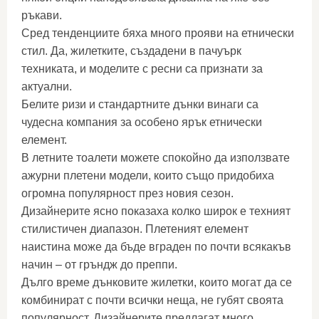
ръкави.
Сред тенденциите бяха много прояви на етнически
стил. Да, жилетките, създадени в пачуърк
техниката, и моделите с ресни са признати за
актуални.
Белите ризи и стандартните дънки винаги са
чудесна компания за особено ярък етнически
елемент.
В летните тоалети можете спокойно да използвате
ажурни плетени модели, които също придобиха
огромна популярност през новия сезон.
Дизайнерите ясно показаха колко широк е техният
стилистичен диапазон. Плетеният елемент
наистина може да бъде вграден по почти всякакъв
начин – от гръндж до преппи.
Дълго време дънковите жилетки, които могат да се
комбинират с почти всички неща, не губят своята
популярност. Дизайнерите предлагат много