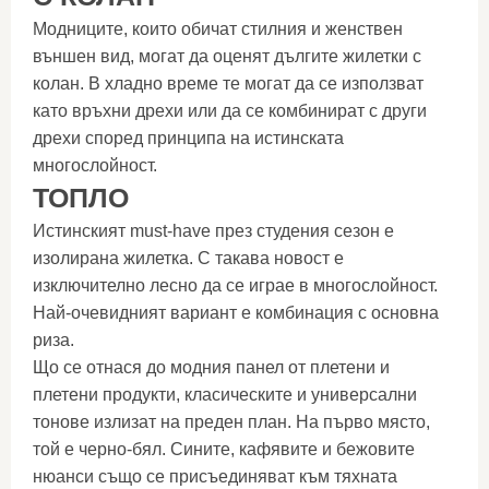
Модниците, които обичат стилния и женствен
външен вид, могат да оценят дългите жилетки с
колан. В хладно време те могат да се използват
като връхни дрехи или да се комбинират с други
дрехи според принципа на истинската
многослойност.
ТОПЛО
Истинският must-have през студения сезон е
изолирана жилетка. С такава новост е
изключително лесно да се играе в многослойност.
Най-очевидният вариант е комбинация с основна
риза.
Що се отнася до модния панел от плетени и
плетени продукти, класическите и универсални
тонове излизат на преден план. На първо място,
той е черно-бял. Сините, кафявите и бежовите
нюанси също се присъединяват към тяхната