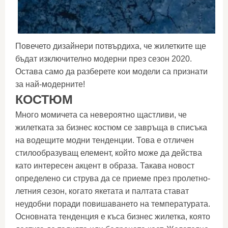
Повечето дизайнери потвърдиха, че жилетките ще
бъдат изключително модерни през сезон 2020.
Остава само да разберете кои модели са признати
за най-модерните!
КОСТЮМ
Много момичета са невероятно щастливи, че
жилетката за бизнес костюм се завръща в списъка
на водещите модни тенденции. Това е отличен
стилообразуващ елемент, който може да действа
като интересен акцент в образа. Такава новост
определено си струва да се приеме през пролетно-
летния сезон, когато якетата и палтата стават
неудобни поради повишаването на температурата.
Основната тенденция е къса бизнес жилетка, която