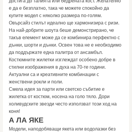
достига до талията или бедрената кост. Желателно
е да е безплатно, така че можете спокойно да
купите модел с няколко размера по-голям.
Овърсайз стилът идеално ще хармонизира с ризи.
На най-добрите шоута беше демонстрирано, че
такъв елемент може да се комбинира перфектно с
дънки, шорти и дънки. Освен това не е необходимо
да поддържате една палитра от ансамбъл.
Костюмните жилетки изглеждат особено добре в
стилни изображения в духа на 70-те години.
Актуални са и креативните комбинации с
женствени рокли и поли.
Смела идея за парти или светско събитие е
жилетка от костюм, носена на голо тяло. Дори
холивудските звезди често използват този ход на
коня!
А ЛА ЯКЕ
Модели, наподобяващи якета или водолазки без