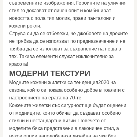
съвременните изображения. Героините на уличния
стил го доказват от личен опит и комбинират
новостта с пола тип молив, прави панталони и
кожени рокли.
Струва си да се отбележи, че джобовете на дрехите
не трябва да се използват по предназначение и не
трябва да се използват за съхранение на неща в
тях. Такива елементи служат изключително за
красота!
МОДЕРНИ ТЕКСТУРИ
Модните кожени жилетки са тенденция2020 на
сезона, който се показа особено добре в тоалети с
настроението на ерата на 70-те.
Кожените жилетки със сигурност ще бъдат оценени
от модниците, които обичат да създават особено
стилни и нестандартни визии. Повечето от
моделите бяха представени в лаконичен стил, а
някои опции наподобяваха дизайна на яке без