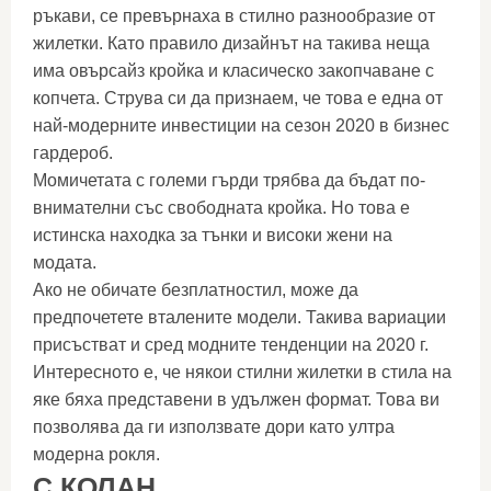
ръкави, се превърнаха в стилно разнообразие от
жилетки. Като правило дизайнът на такива неща
има овърсайз кройка и класическо закопчаване с
копчета. Струва си да признаем, че това е една от
най-модерните инвестиции на сезон 2020 в бизнес
гардероб.
Момичетата с големи гърди трябва да бъдат по-
внимателни със свободната кройка. Но това е
истинска находка за тънки и високи жени на
модата.
Ако не обичате безплатностил, може да
предпочетете вталените модели. Такива вариации
присъстват и сред модните тенденции на 2020 г.
Интересното е, че някои стилни жилетки в стила на
яке бяха представени в удължен формат. Това ви
позволява да ги използвате дори като ултра
модерна рокля.
С КОЛАН