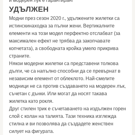
и модерен лук е гарантиран!
УДЪЛЖЕН
Модни през сезон 2020 г., удължените жилетки са
истинскинаходка за пълни жени. Вертикалните
елементи на този модел перфектно отслабват (за
максимален ефект не трябва да закопчавате
копчетата), а свободната кройка умело прикрива
страните.
Някои модерни жилетки са представени толкова
дълги, че са напълно способни да се превърнат в
независим елемент от облеклото. Най-смелите
модници не са против създаването на модерен лък,
съчетан с дънки. Или могат да носят такава
жилетка като рокля.
Друг стилен трик е съчетаването на издължен горен
слой с колан на талията. Тази техника изглежда
стилна и ви позволява да създадете женствен
силует на фигурата.