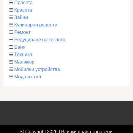
☰
Прасета
☰
Красота
☰
Зайци
☰
Кулинарни рецепти
☰
Ремонт
☰
Редуциране на теглото
☰
Баня
☰
Техника
☰
Маникюр
☰
Мобилни устройства
☰
Мода и стил
© Copyright 2026 | Всички права запазени