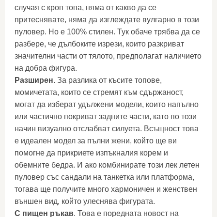
случая с кроп топа, няма от какво да се
притеснявате, няма да изглеждате вулгарно в този
пуловер. Но е 100% стилен. Тук обаче трябва да се
разбере, че дълбоките изрези, които разкриват
значителни части от тялото, предполагат наличието
на добра фигура.
Разширен
. За разлика от късите топове,
момичетата, които се стремят към сдържаност,
могат да изберат удължени модели, които напълно
или частично покриват задните части, като по този
начин визуално отслабват силуета. Всъщност това
е идеален модел за пълни жени, който ще ви
помогне да прикриете изпъкналия корем и
обемните бедра. И ако комбинирате този лек летен
пуловер със сандали на танкетка или платформа,
тогава ще получите много хармоничен и женствен
външен вид, който улеснява фигурата.
С пищен ръкав
. Това е поредната новост на