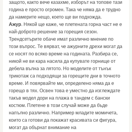
защото, както вече казахме, изборът на топове тази
година е просто огромен. Така че няма да е трудно
да намерите нещо, което ще ви подхожда.
Ажур
. Някой ще каже, че плетената горна част не е
най-доброто решение за горещия сезон.
Трендсетърите обаче имат различно мнение по
този въпрос. Те вярват, че ажурните дрехи могат да
се носят по всяко време на годината. Разбира се,
никой не ви кара насила да купувате горнище от
дебела вълна за лятото. Но моделите от тънък
трикотаж са подходящи за горещите дни в точното
време. И повярвайте ми, определено няма да е
горещо в тях. Освен това е уместно да изглеждате
такъв модел дори на плажа в тандем с бански
костюм. Плетене в този случай може да бъде
напълно различно. Например младите момичета,
които са готови да покажат красивата си фигура,
могат да обърнат внимание на