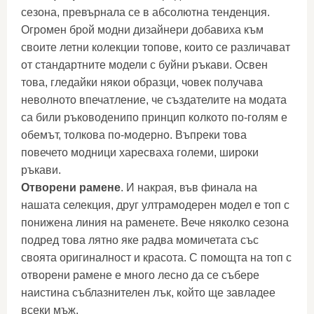
сезона, превърнала се в абсолютна тенденция.
Огромен брой модни дизайнери добавиха към
своите летни колекции топове, които се различават
от стандартните модели с буйни ръкави. Освен
това, гледайки някои образци, човек получава
неволното впечатление, че създателите на модата
са били ръководенипо принцип колкото по-голям е
обемът, толкова по-модерно. Въпреки това
повечето модници харесваха големи, широки
ръкави.
Отворени рамене
. И накрая, във финала на
нашата селекция, друг ултрамодерен модел е топ с
понижена линия на раменете. Вече няколко сезона
подред това лятно яке радва момичетата със
своята оригиналност и красота. С помощта на топ с
отворени рамене е много лесно да се събере
наистина съблазнителен лък, който ще завладее
всеки мъж.