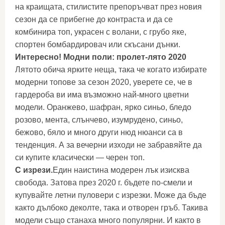
на краищата, стилистите препоръчват през новия
сезон да се прибегне до контраста и да се
комбинира топ, украсен с волани, с грубо яке,
спортен бомбардировач или скъсани дънки.
Интересно! Модни поли: пролет-лято 2020
Лятото обича ярките неща, така че когато избирате
модерни топове за сезон 2020, уверете се, че в
гардероба ви има възможно най-много цветни
модели. Оранжево, шафран, ярко синьо, бледо
розово, мента, слънчево, изумрудено, синьо,
бежово, бяло и много други нюд нюанси са в
тенденция. А за вечерни изходи не забравяйте да
си купите класически — черен топ.
С изрези.
Един наистина модерен лък изисква
свобода. Затова през 2020 г. бъдете по-смели и
купувайте летни пуловери с изрезки. Може да бъде
както дълбоко деколте, така и отворен гръб. Такива
модели също станаха много популярни. И както в