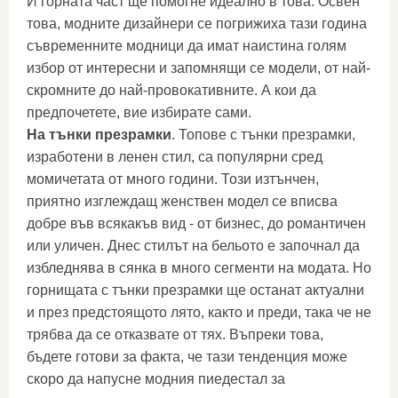
И горната част ще помогне идеално в това. Освен
това, модните дизайнери се погрижиха тази година
съвременните модници да имат наистина голям
избор от интересни и запомнящи се модели, от най-
скромните до най-провокативните. А кои да
предпочетете, вие избирате сами.
На тънки презрамки
. Топове с тънки презрамки,
изработени в ленен стил, са популярни сред
момичетата от много години. Този изтънчен,
приятно изглеждащ женствен модел се вписва
добре във всякакъв вид - от бизнес, до романтичен
или уличен. Днес стилът на бельото е започнал да
избледнява в сянка в много сегменти на модата. Но
горнищата с тънки презрамки ще останат актуални
и през предстоящото лято, както и преди, така че не
трябва да се отказвате от тях. Въпреки това,
бъдете готови за факта, че тази тенденция може
скоро да напусне модния пиедестал за