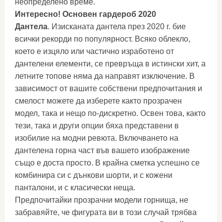
неопределено време.
Интересно! Основен гардероб 2020
Дантела
. Изисканата дантела през 2020 г. бие
всички рекорди по популярност. Всяко облекло,
което е изцяло или частично изработено от
дантелени елементи, се превръща в истински хит, а
летните топове няма да направят изключение. В
зависимост от вашите собствени предпочитания и
смелост можете да изберете както прозрачен
модел, така и нещо по-дискретно. Освен това, както
тези, така и други опции бяха представени в
изобилие на модни ревюта. Включването на
дантелена горна част във вашето изображение
също е доста просто. В крайна сметка успешно се
комбинира си с дънкови шорти, и с кожени
панталони, и с класически неща.
Предпочитайки прозрачни модели горнища, не
забравяйте, че фигурата ви в този случай трябва