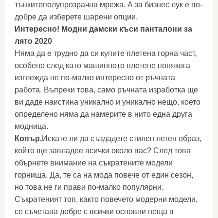
тънкитеполупрозрачна мрежа. А за бизнес лук е по-
добре да изберете шарени опции.
Интересно! Модни дамски къси панталони за
лято 2020
Няма да е трудно да си купите плетена горна част,
особено след като машинното плетене понякога
изглежда не по-малко интересно от ръчната
работа. Въпреки това, само ръчната изработка ще
ви даде наистина уникално и уникално нещо, което
определено няма да намерите в нито една друга
модница.
Копър.
Искате ли да създадете стилен летен образ,
който ще завладее всички около вас? След това
обърнете внимание на съкратените модели
горнища. Да, те са на мода повече от един сезон,
но това не ги прави по-малко популярни.
Съкратеният топ, както повечето модерни модели,
се съчетава добре с всички основни неща в