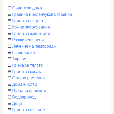
☰
Съвети за дома
☰
Градина и зеленчукова градина
☰
Грижа за лицето
☰
Кожни заболявания
☰
Грижа за животните
☰
Разширени вени
☰
Лечение на хемороиди
☰
Главоболие
☰
Здраве
☰
Грижа за тялото
☰
Грижа за косата
☰
Стайни растения
☰
Домакинство
☰
Пухкави продукти
☰
Водопровод
☰
Деца
☰
Грижа за пчелите