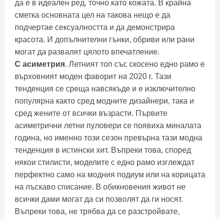
да е в идеален ред, точно като кожата. В крайна
сметка основната цел на такова нещо е да
подчертае сексуалността и да демонстрира
красота. И допълнителни гънки, обриви или рани
могат да развалят цялото впечатление.
С асиметрия
. Летният топ със скосено едно рамо е
върховният моден фаворит на 2020 г. Тази
тенденция се среща навсякъде и е изключително
популярна както сред модните дизайнери, така и
сред жените от всички възрасти. Първите
асиметрични летни пуловери се появиха миналата
година, но именно този сезон превърна тази модна
тенденция в истински хит. Въпреки това, според
някои стилисти, моделите с едно рамо изглеждат
перфектно само на модния подиум или на корицата
на лъскаво списание. В обикновения живот не
всички дами могат да си позволят да ги носят.
Въпреки това, не трябва да се разстройвате,