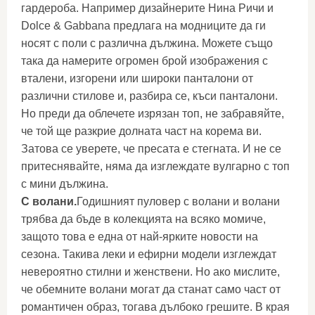
гардероба. Например дизайнерите Нина Ричи и
Dolce & Gabbana предлага на модниците да ги
носят с поли с различна дължина. Можете също
така да намерите огромен брой изображения с
вталени, изгорени или широки панталони от
различни стилове и, разбира се, къси панталони.
Но преди да облечете изрязан топ, не забравяйте,
че той ще разкрие долната част на корема ви.
Затова се уверете, че пресата е стегната. И не се
притеснявайте, няма да изглеждате вулгарно с топ
с мини дължина.
С волани.
Годишният пуловер с волани и волани
трябва да бъде в колекцията на всяко момиче,
защото това е една от най-ярките новости на
сезона. Такива леки и ефирни модели изглеждат
невероятно стилни и женствени. Но ако мислите,
че обемните волани могат да станат само част от
романтичен образ, тогава дълбоко грешите. В края