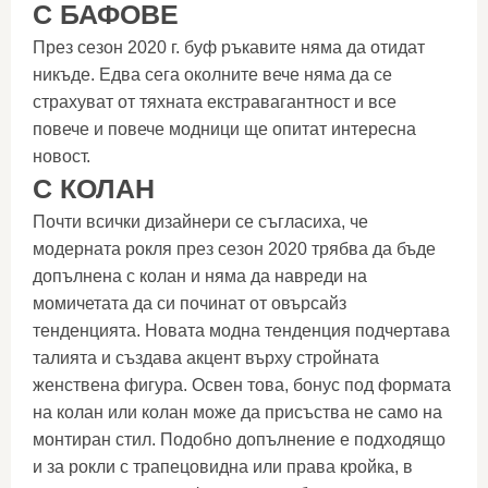
С БАФОВЕ
През сезон 2020 г. буф ръкавите няма да отидат
никъде. Едва сега околните вече няма да се
страхуват от тяхната екстравагантност и все
повече и повече модници ще опитат интересна
новост.
С КОЛАН
Почти всички дизайнери се съгласиха, че
модерната рокля през сезон 2020 трябва да бъде
допълнена с колан и няма да навреди на
момичетата да си починат от овърсайз
тенденцията. Новата модна тенденция подчертава
талията и създава акцент върху стройната
женствена фигура. Освен това, бонус под формата
на колан или колан може да присъства не само на
монтиран стил. Подобно допълнение е подходящо
и за рокли с трапецовидна или права кройка, в