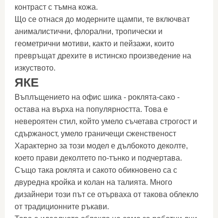
контраст с тъмна кожа.
Що се отнася до модерните щампи, те включват
анималистични, флорални, тропически и
геометрични мотиви, както и пейзажи, които
превръщат дрехите в истинско произведение на
изкуството.
ЯКЕ
Въплъщението на офис шика - роклята-сако -
остава на върха на популярността. Това е
невероятен стил, който умело съчетава строгост и
сдържаност, умело граничещи сженственост
Характерно за този модел е дълбокото деколте,
което прави деколтето по-тънко и подчертава.
Също така роклята и сакото обикновено са с
двуредна кройка и колан на талията. Много
дизайнери този път се отърваха от такова облекло
от традиционните ръкави.