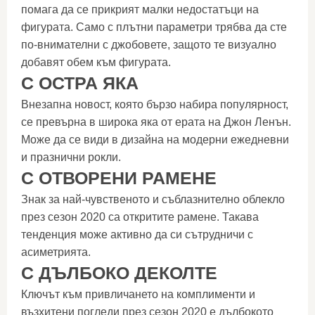
помага да се прикрият малки недостатъци на
фигурата. Само с плътни параметри трябва да сте
по-внимателни с джобовете, защото те визуално
добавят обем към фигурата.
С ОСТРА ЯКА
Внезапна новост, която бързо набира популярност,
се превърна в широка яка от ерата на Джон Ленън.
Може да се види в дизайна на модерни ежедневни
и празнични рокли.
С ОТВОРЕНИ РАМЕНЕ
Знак за най-чувственото и съблазнително облекло
през сезон 2020 са откритите рамене. Такава
тенденция може активно да си сътрудничи с
асиметрията.
С ДЪЛБОКО ДЕКОЛТЕ
Ключът към привличането на комплименти и
възхитени погледи през сезон 2020 е дълбокото