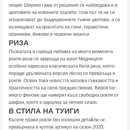
опции. Широка гама от решения се наблюдава и в
цветовете на кожените тоалети: този път те не се
ограничават до традиционните тъмни цветове, а се
възхищават на красотата на сини, теракотени,
оранжеви, бежови и червени нюанси.
РИЗА
Познатата и гореща любима на много момичета
рокля-риза се завръща на коня! Модниците
особено харесаха класическата бяла риза, която
поради удължената версия лесно се превръща в
рокля. Освен това новостта запазва гъвкавостта и
практичността на своя предшественик. Вероятно
много фенове ще намерят къса свободна рокля от
шифон, която е идеална за летния сезон.
В СТИЛА НА ТУИГИ
Късите прави рокли без излишни детайли се
превърнаха в култов артикул на сезон 2020.