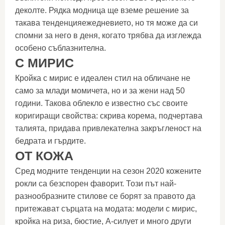
деколте. Рядка модница ще вземе решение за
такава тенденцияежедневието, но тя може да си
спомни за него в деня, когато трябва да изглежда
особено съблазнителна.
С МИРИС
Кройка с мирис е идеален стил на обличане не
само за млади момичета, но и за жени над 50
години. Такова облекло е известно със своите
коригиращи свойства: скрива корема, подчертава
талията, придава привлекателна закръгленост на
бедрата и гърдите.
ОТ КОЖА
Сред модните тенденции на сезон 2020 кожените
рокли са безспорен фаворит. Този път най-
разнообразните стилове се борят за правото да
притежават сърцата на модата: модели с мирис,
кройка на риза, бюстие, А-силует и много други