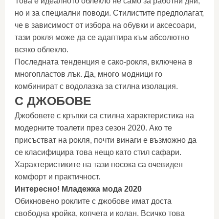
Това е идеалното облекло не само за работни дни,
но и за специални поводи. Стилистите предполагат,
че в зависимост от избора на обувки и аксесоари,
тази рокля може да се адаптира към абсолютно
всяко облекло.
Последната тенденция е сако-рокля, включена в
многопластов лък. Да, много модници го
комбинират с водолазка за стилна изолация.
С ДЖОБОВЕ
Джобовете с кръпки са стилна характеристика на
модерните тоалети през сезон 2020. Ако те
присъстват на рокля, почти винаги е възможно да
се класифицира това нещо като стил сафари.
Характеристиките на тази посока са очевиден
комфорт и практичност.
Интересно! Младежка мода 2020
Обикновено роклите с джобове имат доста
свободна кройка, копчета и колан. Всичко това