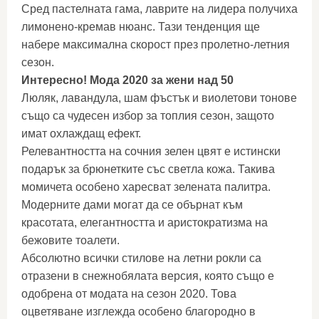
Сред пастелната гама, лаврите на лидера получиха
лимонено-кремав нюанс. Тази тенденция ще
набере максимална скорост през пролетно-летния
сезон.
Интересно! Мода 2020 за жени над 50
Люляк, лавандула, шам фъстък и виолетови тонове
също са чудесен избор за топлия сезон, защото
имат охлаждащ ефект.
Релевантността на сочния зелен цвят е истински
подарък за брюнетките със светла кожа. Такива
момичета особено харесват зелената палитра.
Модерните дами могат да се обърнат към
красотата, елегантността и аристократизма на
бежовите тоалети.
Абсолютно всички стилове на летни рокли са
отразени в снежнобялата версия, която също е
одобрена от модата на сезон 2020. Това
оцветяване изглежда особено благородно в