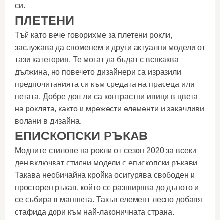
си.
ПЛЕТЕНИ
Тъй като вече говорихме за плетени рокли,
заслужава да споменем и други актуални модели от
тази категория. Те могат да бъдат с всякаква
дължина, но повечето дизайнери са изразили
предпочитанията си към средата на прасеца или
петата. Добре дошли са контрастни ивици в цвета
на роклята, както и мрежести елементи и закачливи
волани в дизайна.
ЕПИСКОПСКИ РЪКАВ
Модните стилове на рокли от сезон 2020 за всеки
ден включват стилни модели с епископски ръкави.
Такава необичайна кройка осигурява свободен и
просторен ръкав, който се разширява до дъното и
се събира в маншета. Такъв елемент лесно добавя
стафида дори към най-лаконичната страна.