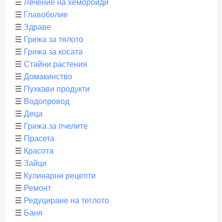
☰
Лечение на хемороиди
☰
Главоболие
☰
Здраве
☰
Грижа за тялото
☰
Грижа за косата
☰
Стайни растения
☰
Домакинство
☰
Пухкави продукти
☰
Водопровод
☰
Деца
☰
Грижа за пчелите
☰
Прасета
☰
Красота
☰
Зайци
☰
Кулинарни рецепти
☰
Ремонт
☰
Редуциране на теглото
☰
Баня