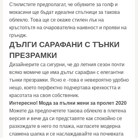
Стилистите предполагат, че обувките за голф и
мокасини ще бъдат идеални спътници за такова
облекло. Това ще се окаже стилен лък на
кръстопътя на очарователна наивност и прояви на
гръндж.
ДЪЛГИ САРАФАНИ С ТЪНКИ
ПРЕЗРАМКИ
Дизайнерите са сигурни, че до летния сезон почти
всяко момиче ще има дълъг сарафан с елегантни
тънки презрамки. Ясно е -това е невероятно удобно
нещо, което перфектно подчертава крехкостта и
красотата на своя собственик.
Интересно! Мода за пълни жени за пролет 2020
Можете да предпочетете такова облекло в плетена
версия и вече да си представяте как спокойно се
разхождате в него по плажа, нагласете модерна
сламена шапка и се наслаждавайте на почивката