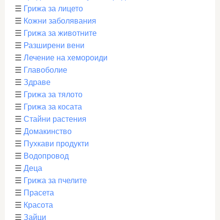
☰
Грижа за лицето
☰
Кожни заболявания
☰
Грижа за животните
☰
Разширени вени
☰
Лечение на хемороиди
☰
Главоболие
☰
Здраве
☰
Грижа за тялото
☰
Грижа за косата
☰
Стайни растения
☰
Домакинство
☰
Пухкави продукти
☰
Водопровод
☰
Деца
☰
Грижа за пчелите
☰
Прасета
☰
Красота
☰
Зайци