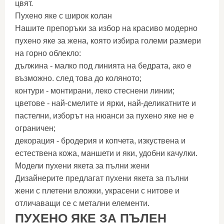
цвят.
Пухено яке с широк колан
Нашите препоръки за избор на красиво модерно
пухено яке за жена, която избира големи размери
на горно облекло:
дължина - малко под линията на бедрата, ако е
възможно. след това до коляното;
контури - монтирани, леко стеснени линии;
цветове - най-смелите и ярки, най-деликатните и
пастелни, изборът на нюанси за пухено яке не е
ограничен;
декорация - бродерия и копчета, изкуствена и
естествена кожа, маншети и яки, удобни качулки.
Модели пухени якета за пълни жени
Дизайнерите предлагат пухени якета за пълни
жени с плетени вложки, украсени с нитове и
отличаващи се с метални елементи.
ПУХЕНО ЯКЕ ЗА ПЪЛЕН