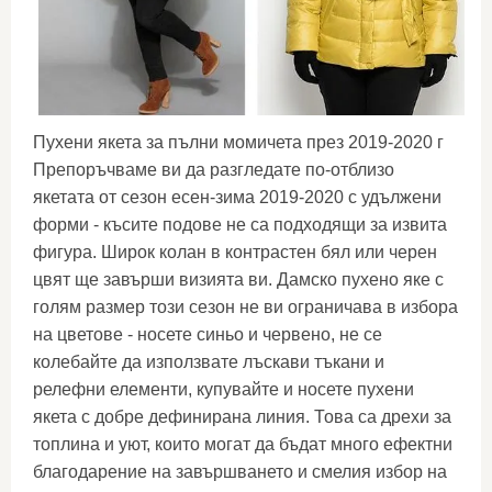
Пухени якета за пълни момичета през 2019-2020 г
Препоръчваме ви да разгледате по-отблизо
якетата от сезон есен-зима 2019-2020 с удължени
форми - късите подове не са подходящи за извита
фигура. Широк колан в контрастен бял или черен
цвят ще завърши визията ви. Дамско пухено яке с
голям размер този сезон не ви ограничава в избора
на цветове - носете синьо и червено, не се
колебайте да използвате лъскави тъкани и
релефни елементи, купувайте и носете пухени
якета с добре дефинирана линия. Това са дрехи за
топлина и уют, които могат да бъдат много ефектни
благодарение на завършването и смелия избор на