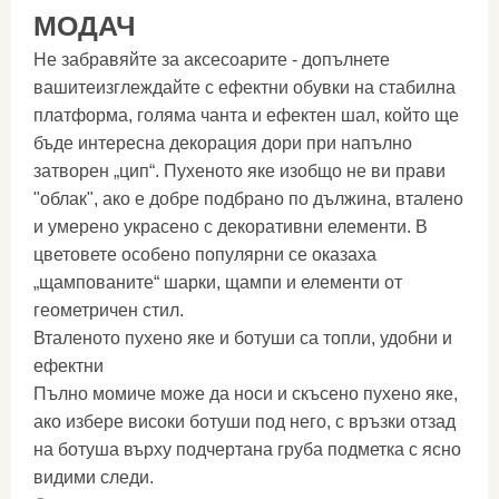
МОДАЧ
Не забравяйте за аксесоарите - допълнете
вашитеизглеждайте с ефектни обувки на стабилна
платформа, голяма чанта и ефектен шал, който ще
бъде интересна декорация дори при напълно
затворен „цип“. Пухеното яке изобщо не ви прави
"облак", ако е добре подбрано по дължина, вталено
и умерено украсено с декоративни елементи. В
цветовете особено популярни се оказаха
„щампованите“ шарки, щампи и елементи от
геометричен стил.
Вталеното пухено яке и ботуши са топли, удобни и
ефектни
Пълно момиче може да носи и скъсено пухено яке,
ако избере високи ботуши под него, с връзки отзад
на ботуша върху подчертана груба подметка с ясно
видими следи.