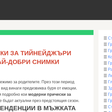
☰
С
☰
Г
☰
Г
КИ ЗА ТИЙНЕЙДЖЪРИ
☰
К
 НАЙ-ДОБРИ СНИМКИ
☰
Г
☰
Р
☰
Л
лежимо за родителите. През този период
☰
Г
 вид винаги предизвиква буря от емоции.
☰
З
м подробно кои
модерни прически за
☰
Гр
е бъдат актуални през предстоящия сезон.
☰
Гр
ЕНДЕНЦИИ В МЪЖКАТА
☰
С