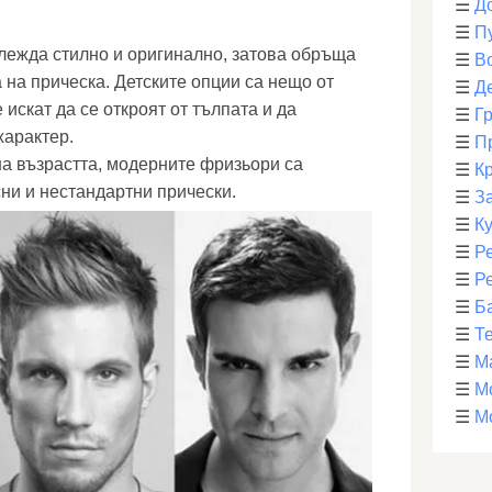
☰
Д
☰
П
глежда стилно и оригинално, затова обръща
☰
В
 на прическа. Детските опции са нещо от
☰
Д
искат да се откроят от тълпата и да
☰
Г
характер.
☰
П
а възрастта, модерните фризьори са
☰
К
ни и нестандартни прически.
☰
З
☰
К
☰
Р
☰
Р
☰
Б
☰
Т
☰
М
☰
М
☰
М