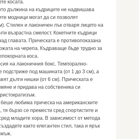
те косата.
иято дължина на къдриците не надвишава
ите модници могат да си позволят
м). Стилен и лаконичен лък отваря лицето на
чти възрастна смелост. Кокетните къдрици
над главата. Прическата е противопоказана
кожата на черепа. Къдраваще бъде трудно за
епокорната коса.
рсия на лаконичния бокс. Темпорално-
е подстриже под машината (от 1 до 3 см), а
авят дълги нишки (от 6 см). Прическата е
мяне и придава на собственика си
ристократизъм.
т беше любима прическа на американските
, тя бързо се премести сред спортистите и
сред младите хора. В зависимост от метода
ъздадете както елегантен стил, така и ярък
 мъж.