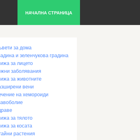
НАЧАЛНА СТРАНИЦА
ъвети за дома
радина и зеленчукова градина
рижа за лицето
ожни заболявания
рижа за животните
азширени вени
ечение на хемороиди
лавоболие
драве
ижа за тялото
ижа за косата
тайни растения