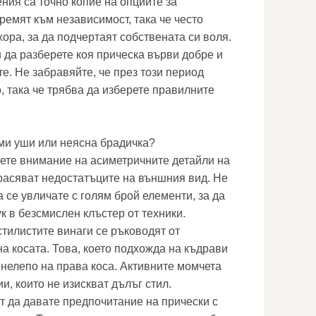
ия са точно копие на опциите за
ремят към независимост, така че често
хора, за да подчертаят собствената си воля.
 да разберете коя прическа върви добре и
те. Не забравяйте, че през този период
, така че трябва да изберете правилните
ми уши или неясна брадичка?
ете внимание на асиметричните детайли на
красяват недостатъците на външния вид. Не
а се увличате с голям брой елементи, за да
к в безсмислен клъстер от техники.
стилистите винаги се ръководят от
а косата. Това, което подхожда на къдрави
нелепо на права коса. Активните момчета
и, които не изискват дълъг стил.
 да давате предпочитание на прически с