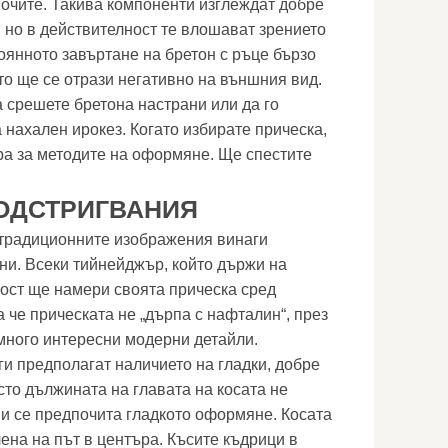
 очите. Такива компоненти изглеждат добре
, но в действителност те влошават зрението
оянното завъртане на бретон с ръце бързо
то ще се отрази негативно на външния вид.
 срешете бретона настрани или да го
 нахален ирокез. Когато избирате прическа,
ра за методите на оформяне. Ще спестите
ОДСТРИГВАНИЯ
, традиционните изображения винаги
лни. Всеки тийнейджър, който държи на
ност ще намери своята прическа сред
а че прическата не „дърпа с нафталин“, през
много интересни модерни детайли.
и предполагат наличието на гладки, добре
то дължината на главата на косата не
и се предпочита гладкото оформяне. Косата
ена на път в центъра. Късите къдрици в