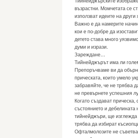
Тийнейджърските изображен
възрастни. Момчетата се ст
използват идеите на други 
Важно е да намерите начин
кои е по-добре да изостави
детето става много уязвимо
думи и изрази.
Зареждане…
Тийнейджърът има ли голе
Препоръчваме ви да обърн
прическата, които умело у
забравяйте, че не трябва д
не превърнете успешния лу
Когато създават прическа, 
състоянието и дебелината н
тийнейджъри, ще изглежда 
трябва да избират късиопци
Офталмолозите не съветват