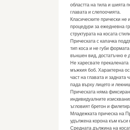
областта на тила и шията п
главата и слепоочията.
Класическите прически не 
процедури за ежедневна гр
структурата на косата стил
Прическата с капачка подд
тип коса и не губи формата
външен вид, достатъчно е 
Не харесвате прекалената 
мъжкия боб. Характерна ос
част на главата и задната 
пада върху лицето и лекни
Прическата няма фиксирани
индивидуалните изисквания
ъгловият бретон и филетир
Младежката прическа на П
удължена корона към къси 
Средната дължина на косат