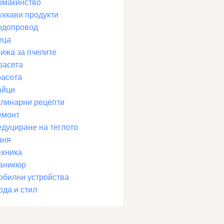
омакинство
ухкави продукти
одопровод
еца
рижа за пчелите
расета
расота
айци
улинарни рецепти
емонт
едуциране на теглото
аня
ехника
аникюр
обилни устройства
ода и стил