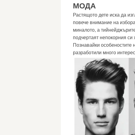
МОДА
Растящото дете иска да из
повече внимание на избора
миналото, а тийнейджърите 
подчертаят непокорния си 
Познавайки особеностите н
разработили много интерес