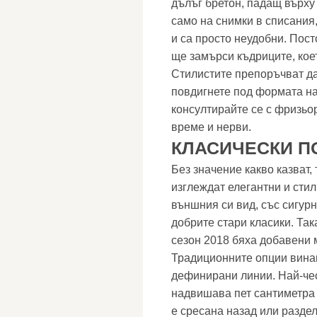
дълъг бретон, падащ върху
само на снимки в списания
и са просто неудобни. Пост
ще замърси къдриците, кое
Стилистите препоръчват да
повдигнете под формата на
консултирайте се с фризьо
време и нерви.
КЛАСИЧЕСКИ П
Без значение какво казват
изглеждат елегантни и сти
външния си вид, със сигур
добрите стари класики. Так
сезон 2018 бяха добавени 
Традиционните опции винаг
дефинирани линии. Най-чес
надвишава пет сантиметра 
е сресана назад или раздел