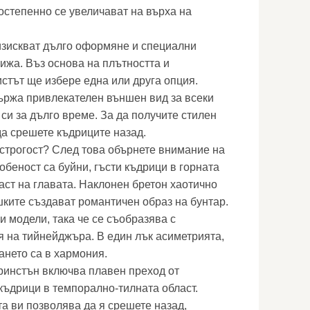
остепенно се увеличават на върха на
изискват дълго оформяне и специални
ижа. Въз основа на плътността и
истът ще избере една или друга опция.
ържа привлекателен външен вид за всеки
 си за дълго време. За да получите стилен
да срешете къдриците назад.
строгост? След това обърнете внимание на
обеност са буйни, гъсти къдрици в горната
част на главата. Наклонен бретон хаотично
шките създават романтичен образ на бунтар.
 модели, така че се съобразява с
 на тийнейджъра. В един лък асиметрията,
ането са в хармония.
ринстън включва плавен преход от
къдрици в темпорално-тилната област.
а ви позволява да я срешете назад,