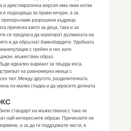
а и аристократична версия има леки нотки
а е подходяща за прави кичури, а за
 препоръчаме разрошени къдрици.
а прическа както за деца, така и за
те се предлага да коригират дължината на
мето и да обръснат бакенбардите. Удобната
манипулации с гребен и гел, като
ржан, мъжествен образ.
бъде идеален вариант за твърда коса.
дстригват на равномерна ивица с
сен тил. Между другото, разделителната
ена по-малко гладка и да украсите долната
ОКС
били стандарт на мъжественост, така че
ат най-интересните образи. Прическите не
ормяне, а за да ги поддържате чисти, е