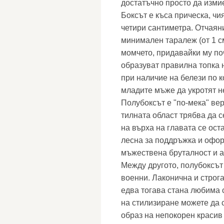
достатъчно просто да измие
Боксът е къса прическа, ч
четири сантиметра. Отчаян
минимален таралеж (от 1 с
момчето, придавайки му по
образуват правилна топка 
при наличие на белези по 
младите мъже да укротят н
Полубоксът е "по-мека" ве
тилната област трябва да с
на върха на главата се ост
лесна за поддръжка и офор
мъжествена бруталност и а
Между другото, полубоксъ
военни. Лаконична и строга
едва тогава стана любима 
на стилизиране можете да с
образ на непокорен красив