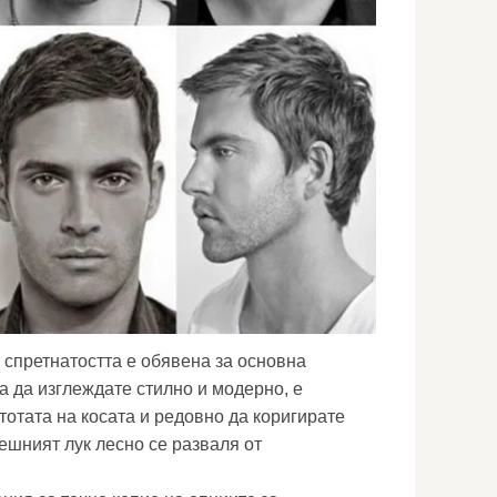
 спретнатостта е обявена за основна
а да изглеждате стилно и модерно, е
тотата на косата и редовно да коригирате
ешният лук лесно се разваля от