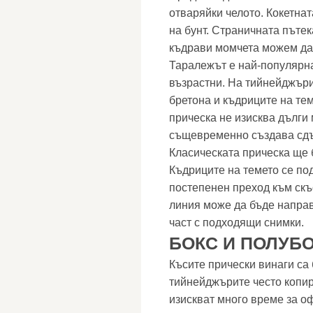
отваряйки челото. Кокетнат
на бунт. Страничната пътек
къдрави момчета можем да
Таралежът е най-популярнат
възрастни. На тийнейджъри
бретона и къдриците на те
прическа не изисква дълги 
същевременно създава сдъ
Класическата прическа ще 
Къдриците на темето се по
постепенен преход към скъ
линия може да бъде направ
част с подходящи снимки.
БОКС И ПОЛУБ
Късите прически винаги са 
тийнейджърите често копир
изискват много време за оф