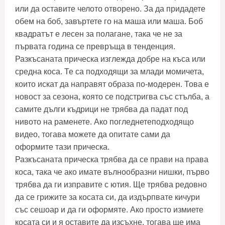
или да оставите челото отворено. За да придадете
обем на боб, завъртете го на маша или маша. Боб
квадратът е лесен за полагане, така че не за
първата година се превръща в тенденция.
Разкъсаната прическа изглежда добре на къса или
средна коса. Те са подходящи за млади момичета,
които искат да направят образа по-модерен. Това е
новост за сезона, която се подстригва със стълба, а
самите дълги къдрици не трябва да падат под
нивото на раменете. Ако погледнетеподходящо
видео, тогава можете да опитате сами да
оформите тази прическа.
Разкъсаната прическа трябва да се прави на права
коса, така че ако имате вълнообразни нишки, първо
трябва да ги изправите с ютия. Ще трябва редовно
да се грижите за косата си, да издърпвате кичури
със сешоар и да ги оформяте. Ако просто измиете
косата си и я оставите да изсъхне, тогава ще има