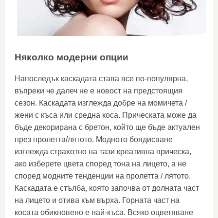
Няколко модерни опции
Напоследък каскадата става все по-популярна,
въпреки че далеч не е новост на предстоящия
сезон. Каскадата изглежда добре на момичета /
жени с къса или средна коса. Прическата може да
бъде декорирана с бретон, който ще бъде актуален
през пролетта/лятото. Модното боядисване
изглежда страхотно на тази креативна прическа,
ако изберете цвета според тона на лицето, а не
според модните тенденции на пролетта / лятото.
Каскадата е стълба, която започва от долната част
на лицето и отива към върха. Горната част на
косата обикновено е най-къса. Всяко оцветяване