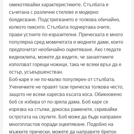
омекотявайки характеристиките. Стълбата е
съчетана с различни стилове и модерно
боядисване. Подстригването е толкова обичайно,
колкото пиксито. Стълбата подчертава очите,
прави устните по-изразителни. Прическата е много
популярна сред момичетата и модните дами, които
предпочитат необичайно оцветяване. Ако гледате
видеоклипа, можете да видите, че занаятчиите
използват горещи ножици, така че всеки връх да е
остър, усъвършенстван.
Боб-каре е не по-малко популярен от стълбата.
Ученичките не правят тази прическа толкова често,
защото не всеки харесва късата коса. Обикновено
боб се избира от по-зряла дама. Боб каре се
изрязва на стъпки, докосва раменете, скривайки
остротата на скулите. Боб може да бъде направен
многопластов поради оцветяване. Подобно на
мъжките прически, можете да направите бретон