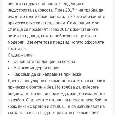
винаги следват най-новите тенденции в
индустрията за красота. През 2017 г. не трябва да
очаквате голям брой новости, тъй като обичайните
прически вече са в тенденция. Само опциите за
стил ще се променят. През 2017 г. женствените
визии с къдрици, леката небрежност ще станат
модерни. Вземете това предвид, когато оформяте
косата си.
Съдържание:
Основните тенденции на сезона
Няколко модерни опции
Как сами да си направите прическа
Днес са популярни не само женските, но и мъжките
прически с бретон и без. Но трябва да изберете
опцията, която ще ви подхожда, защото има много
за избор. Стилистите отново ни представиха боб на
крак, пикси с бретон и стълба. Те се изпълняват на
тънка коса и изглеждат страхотно не само през