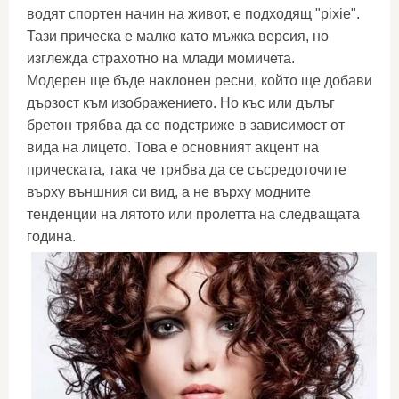
водят спортен начин на живот, е подходящ "pixie".
Тази прическа е малко като мъжка версия, но
изглежда страхотно на млади момичета.
Модерен ще бъде наклонен ресни, който ще добави
дързост към изображението. Но къс или дълъг
бретон трябва да се подстриже в зависимост от
вида на лицето. Това е основният акцент на
прическата, така че трябва да се съсредоточите
върху външния си вид, а не върху модните
тенденции на лятото или пролетта на следващата
година.