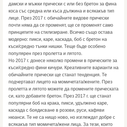
дамски и мъжки прически с или без бретон за фина
коса със средна или къса дължина и всякакъв тип
лице. През 2017 г. обичайните видове прически
почти няма да се променят, ще се променят само
принципите на стилизиране. Всичко също остава
модерно: пикси, каре, каскада, боб с бретон на
къси/средно тънки нишки. Теще бъде особено
популярен през пролетта и лятото.
Но 2017 г. донесе няколко промени в прическите за
къси/средно фини кичури. Креативните варианти на
обичайните прически ще станат тенденция. Те
подчертават лицето на момичетата/жените. През
пролетта и лятото можете да промените прическата
си, като добавите бретон. През 2017 г. ще станат
популярни боб на крака, пикси, удължено каре,
каскада с боядисване в розови, руси, кафяви
нюанси. Те не са нищо ново, но изглеждат добре с
всякакъв тип момичета/жени лица. За тези, които