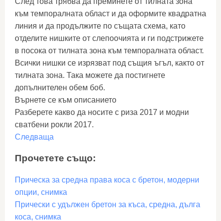
След това трябва да преминете от тилната зона
към темпоралната област и да оформите квадратна
линия и да продължите по същата схема, като
отделите нишките от слепоочията и ги подстрижете
в посока от тилната зона към темпоралната област.
Всички нишки се изрязват под същия ъгъл, както от
тилната зона. Така можете да постигнете
допълнителен обем боб.
Върнете се към описанието
Разберете какво да носите с риза 2017 и модни
сватбени рокли 2017.
Следваща
Прочетете също:
Прическа за средна права коса с бретон, модерни
опции, снимка
Прически с удължен бретон за къса, средна, дълга
коса, снимка