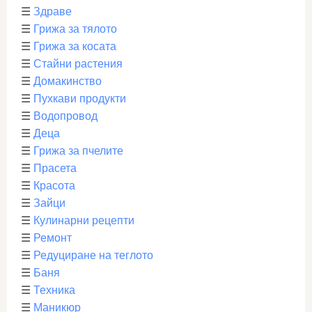
☰
Здраве
☰
Грижа за тялото
☰
Грижа за косата
☰
Стайни растения
☰
Домакинство
☰
Пухкави продукти
☰
Водопровод
☰
Деца
☰
Грижа за пчелите
☰
Прасета
☰
Красота
☰
Зайци
☰
Кулинарни рецепти
☰
Ремонт
☰
Редуциране на теглото
☰
Баня
☰
Техника
☰
Маникюр