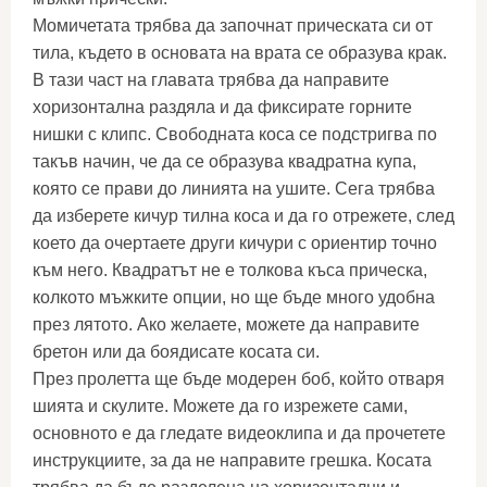
Момичетата трябва да започнат прическата си от
тила, където в основата на врата се образува крак.
В тази част на главата трябва да направите
хоризонтална раздяла и да фиксирате горните
нишки с клипс. Свободната коса се подстригва по
такъв начин, че да се образува квадратна купа,
която се прави до линията на ушите. Сега трябва
да изберете кичур тилна коса и да го отрежете, след
което да очертаете други кичури с ориентир точно
към него. Квадратът не е толкова къса прическа,
колкото мъжките опции, но ще бъде много удобна
през лятото. Ако желаете, можете да направите
бретон или да боядисате косата си.
През пролетта ще бъде модерен боб, който отваря
шията и скулите. Можете да го изрежете сами,
основното е да гледате видеоклипа и да прочетете
инструкциите, за да не направите грешка. Косата