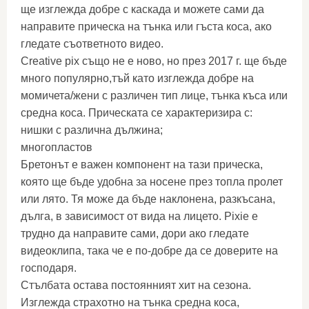
ще изглежда добре с каскада и можете сами да
направите прическа на тънка или гъста коса, ако
гледате съответното видео.
Creative pix също не е ново, но през 2017 г. ще бъде
много популярно,тъй като изглежда добре на
момичета/жени с различен тип лице, тънка къса или
средна коса. Прическата се характеризира с:
нишки с различна дължина;
многопластов
Бретонът е важен компонент на тази прическа,
която ще бъде удобна за носене през топла пролет
или лято. Тя може да бъде наклонена, разкъсана,
дълга, в зависимост от вида на лицето. Pixie е
трудно да направите сами, дори ако гледате
видеоклипа, така че е по-добре да се доверите на
господаря.
Стълбата остава постоянният хит на сезона.
Изглежда страхотно на тънка средна коса,