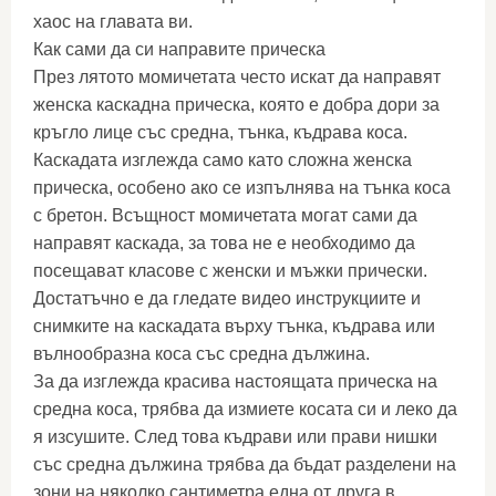
хаос на главата ви.
Как сами да си направите прическа
През лятото момичетата често искат да направят
женска каскадна прическа, която е добра дори за
кръгло лице със средна, тънка, къдрава коса.
Каскадата изглежда само като сложна женска
прическа, особено ако се изпълнява на тънка коса
с бретон. Всъщност момичетата могат сами да
направят каскада, за това не е необходимо да
посещават класове с женски и мъжки прически.
Достатъчно е да гледате видео инструкциите и
снимките на каскадата върху тънка, къдрава или
вълнообразна коса със средна дължина.
За да изглежда красива настоящата прическа на
средна коса, трябва да измиете косата си и леко да
я изсушите. След това къдрави или прави нишки
със средна дължина трябва да бъдат разделени на
зони на няколко сантиметра една от друга в