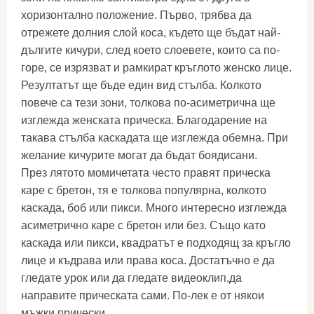
хоризонтално положение. Първо, трябва да
отрежете долния слой коса, където ще бъдат най-
дългите кичури, след което слоевете, които са по-
горе, се изрязват и рамкират кръглото женско лице.
Резултатът ще бъде един вид стълба. Колкото
повече са тези зони, толкова по-асиметрична ще
изглежда женската прическа. Благодарение на
такава стълба каскадата ще изглежда обемна. При
желание кичурите могат да бъдат боядисани.
През лятото момичетата често правят прическа
каре с бретон, тя е толкова популярна, колкото
каскада, боб или пикси. Много интересно изглежда
асиметрично каре с бретон или без. Също като
каскада или пикси, квадратът е подходящ за кръгло
лице и къдрава или права коса. Достатъчно е да
гледате урок или да гледате видеоклип,да
направите прическата сами. По-лек е от някои
мъжки прически.