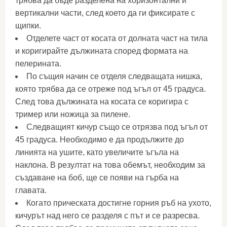
трябва да бъде разделена на хоризонтални и
вертикални части, след което да ги фиксирате с
щипки.
Отделете част от косата от долната част на тила
и коригирайте дължината според формата на
пелерината.
По същия начин се отделя следващата нишка,
която трябва да се отреже под ъгъл от 45 градуса.
След това дължината на косата се коригира с
тример или ножица за пилене.
Следващият кичур също се отрязва под ъгъл от
45 градуса. Необходимо е да продължите до
линията на ушите, като увеличите ъгъла на
наклона. В резултат на това обемът, необходим за
създаване на боб, ще се появи на гърба на
главата.
Когато прическата достигне горния ръб на ухото,
кичурът над него се разделя с път и се разресва.