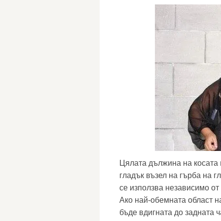
Цялата дължина на косата 
гладък възел на гърба на г
се използва независимо от
Ако най-обемната област на
бъде вдигната до задната ч