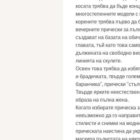
косата трябва да бъде кон
многостепенните модели с 
корените трябва първо да 
вечерните прически за пълн
създават на базата на обич
главата, тъй като това са
дължината на свободно ви
линията на скулите.
Освен това трябва да избяг
и брадичката, твърде голем
баранчика", прически "стъл
Твърде ярките неестествен
образа на пълна жена.
Когато избирате прическа з
невъзможно да го направит
стилисти и снимки на модн
прическата наистина да укр
маскира пълнотата на някои