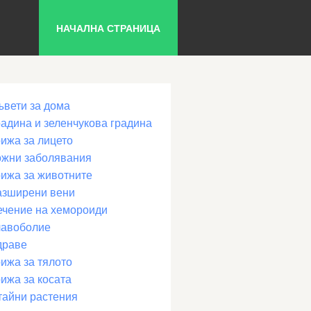
НАЧАЛНА СТРАНИЦА
ъвети за дома
радина и зеленчукова градина
рижа за лицето
ожни заболявания
рижа за животните
азширени вени
ечение на хемороиди
лавоболие
драве
ижа за тялото
ижа за косата
тайни растения