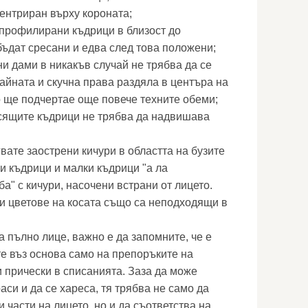
центриран върху короната;
профилирани къдрици в близост до
бъдат сресани и едва след това положени;
и дами в никакъв случай не трябва да се
айната и скучна права раздяла в центъра на
мо ще подчертае още повече техните обеми;
сящите къдрици не трябва да надвишава
вате заострени кичури в областта на бузите
и къдрици и малки къдрици "а ла
ба" с кичури, насочени встрани от лицето.
и цветове на косата също са неподходящи в
а пълно лице, важно е да запомните, че е
е въз основа само на препоръките на
и прически в списанията. Заза да може
аси и да се хареса, тя трябва не само да
 части на лицето, но и да съответства на