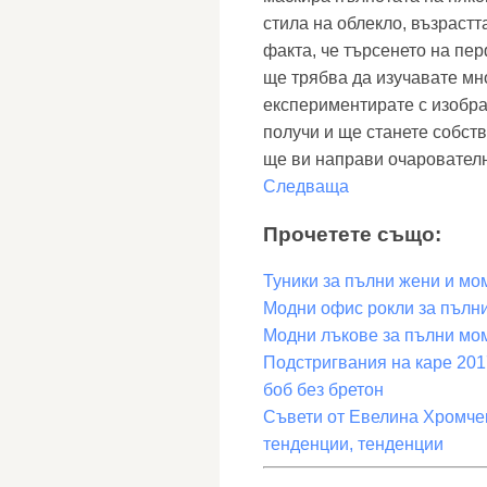
стила на облекло, възрастт
факта, че търсенето на пе
ще трябва да изучавате мно
експериментирате с изобра
получи и ще станете собств
ще ви направи очаровател
Следваща
Прочетете също:
Туники за пълни жени и мо
Модни офис рокли за пълн
Модни лъкове за пълни мо
Подстригвания на каре 20
боб без бретон
Съвети от Евелина Хромчен
тенденции, тенденции