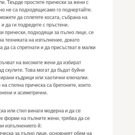
ли. Твърде простите прически за жени с
но не са подходящисамо го подчертайте.
можете да сплетете косата, събрана на
 и да ги подредите с пръстени.
ки прически, подходящи за пълно лице, се
на техниката на изпълнение, докато
а да са спретнати и да присъстват в малки
ъчват на високите жени да избират
ад скулите. Това могат да бъдат буйни
сирани къдрици или хаотични ключалки.
а стилна прическа са бретоните, които
онени и асиметрични.
ка или стил винаги модерна и да се
те форми на пълните жени, трябва да се
ри изпълнението й:
ическа за пълно лице, основният обем на