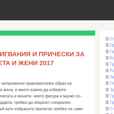
☰
С
☰
Г
☰
Г
ИГВАНИЯ И ПРИЧЕСКИ ЗА
☰
К
ТА И ЖЕНИ 2017
☰
Г
☰
Р
☰
Л
и непременно привлекателен образ на
☰
Г
а жена, е много важно да изберете
☰
З
четата и жените, чиято фигура е малко по-
☰
Гр
ндарти, трябва да обърнат специално
☰
Гр
тъй като избраната прическа трябва не само
☰
С