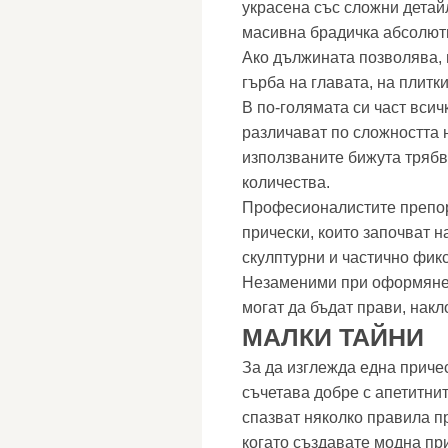
украсена със сложни детай
масивна брадичка абсолют
Ако дължината позволява, 
гърба на главата, на плитки
В по-голямата си част всич
различават по сложността 
използваните бижута трябв
количества.
Професионалистите препор
прически, които започват н
скулптурни и частично фик
Незаменими при оформяне н
могат да бъдат прави, накл
МАЛКИ ТАЙНИ
За да изглежда една причес
съчетава добре с апетитни
спазват няколко правила п
когато създавате модна пр