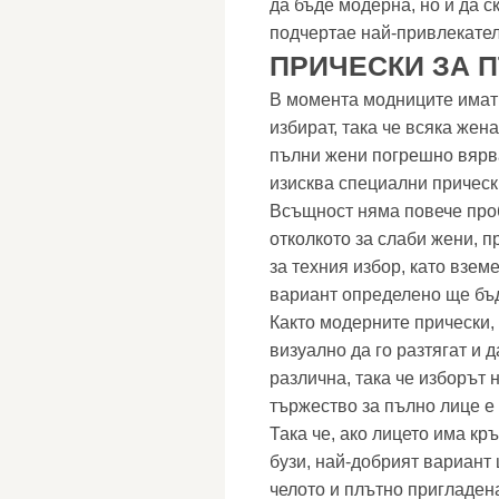
да бъде модерна, но и да 
подчертае най-привлекател
ПРИЧЕСКИ ЗА 
В момента модниците имат 
избират, така че всяка жен
пълни жени погрешно вярват
изисква специални прическ
Всъщност няма повече проб
отколкото за слаби жени, п
за техния избор, като взем
вариант определено ще бъ
Както модерните прически, 
визуално да го разтягат и 
различна, така че изборът 
тържество за пълно лице е
Така че, ако лицето има кр
бузи, най-добрият вариант 
челото и плътно пригладен