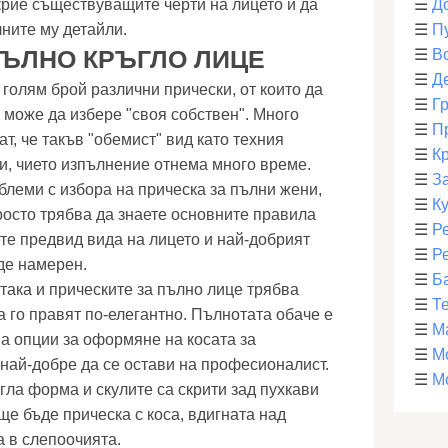
скрие съществуващите черти на лицето и да
☰
Д
ните му детайли.
☰
П
ПЪЛНО КРЪГЛО ЛИЦЕ
☰
В
☰
Д
голям брой различни прически, от които да
☰
Г
а може да избере "своя собствен". Много
☰
П
, че такъв "обемист" вид като техния
☰
К
и, чието изпълнение отнема много време.
☰
З
леми с избора на прическа за пълни жени,
☰
К
росто трябва да знаете основните правила
☰
Р
ете предвид вида на лицето и най-добрият
☰
Р
де намерен.
☰
Б
така и прическите за пълно лице трябва
☰
Т
да го правят по-елегантно. Пълнотата обаче е
☰
М
на опции за оформяне на косата за
☰
М
 най-добре да се остави на професионалист.
☰
М
ъгла форма и скулите са скрити зад пухкави
ще бъде прическа с коса, вдигната над
а в слепоочията.