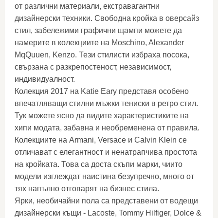
от различни материали, екстравагантни
дизайнерски техники. Свободна кройка в оверсайз
стил, забележими графични щампи можете да
намерите в колекциите на Moschino, Alexander
MqQuuen, Kenzo. Тези стилисти избраха посока,
свързана с разкрепостеност, независимост,
индивидуалност.
Колекция 2017 на Katie Eary представя особено
впечатляващи стилни мъжки тениски в ретро стил.
Тук можете ясно да видите характеристиките на
хипи модата, забавна и необременена от правила.
Колекциите на Armani, Versace и Calvin Klein се
отличават с елегантност и ненатрапчива простота
на кройката. Това са доста скъпи марки, чиито
модели изглеждат наистина безупречно, много от
тях напълно отговарят на бизнес стила.
Ярки, необичайни пола са представени от водещи
дизайнерски къщи - Lacoste, Tommy Hilfiger, Dolce &