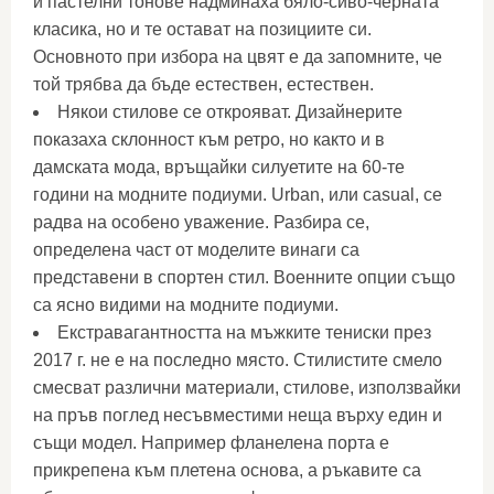
и пастелни тонове надминаха бяло-сиво-черната
класика, но и те остават на позициите си.
Основното при избора на цвят е да запомните, че
той трябва да бъде естествен, естествен.
Някои стилове се открояват. Дизайнерите
показаха склонност към ретро, ​​но както и в
дамската мода, връщайки силуетите на 60-те
години на модните подиуми. Urban, или casual, се
радва на особено уважение. Разбира се,
определена част от моделите винаги са
представени в спортен стил. Военните опции също
са ясно видими на модните подиуми.
Екстравагантността на мъжките тениски през
2017 г. не е на последно място. Стилистите смело
смесват различни материали, стилове, използвайки
на пръв поглед несъвместими неща върху един и
същи модел. Например фланелена порта е
прикрепена към плетена основа, а ръкавите са