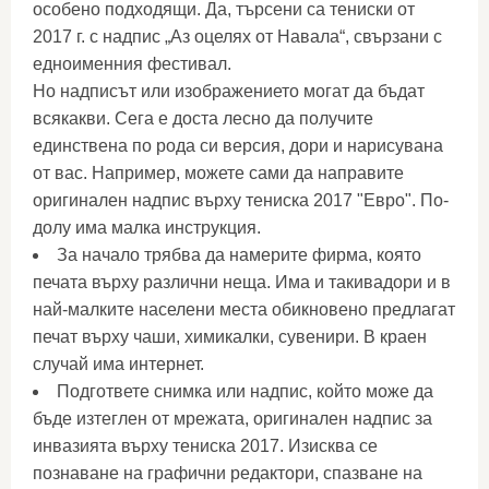
особено подходящи. Да, търсени са тениски от
2017 г. с надпис „Аз оцелях от Навала“, свързани с
едноименния фестивал.
Но надписът или изображението могат да бъдат
всякакви. Сега е доста лесно да получите
единствена по рода си версия, дори и нарисувана
от вас. Например, можете сами да направите
оригинален надпис върху тениска 2017 "Евро". По-
долу има малка инструкция.
За начало трябва да намерите фирма, която
печата върху различни неща. Има и такивадори и в
най-малките населени места обикновено предлагат
печат върху чаши, химикалки, сувенири. В краен
случай има интернет.
Подгответе снимка или надпис, който може да
бъде изтеглен от мрежата, оригинален надпис за
инвазията върху тениска 2017. Изисква се
познаване на графични редактори, спазване на