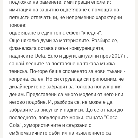
подложки на раменете, имитиращи еполети;
имитация на защитно оцветяване с помощта на
петнисти отпечатъци, не непременно характерни
тонове;
оцветяване в един тон с ефект "кнедли".
Още няколко думи за материалите. Разбира се,
фланелката остава извън конкуренцията,
надписите Uefa, Euro и други, актуални през 2017 г.,
са най-лесните за поставяне на такава мъжка
тениска. По-горе беше споменато за нови тъкани -
коприна, сатен. Но си струва да си припомним, че
дизайнерите не забравят за толкова популярния
деним. Представени са много модели от него или
негово подобие. И, разбира се, не можете да
забравите за рисунки и надписи. Що се отнася до
последното, популярните марки, същата "Coca-
Cola", хумористичните и свързани с
емблематичните събития на изявлението са