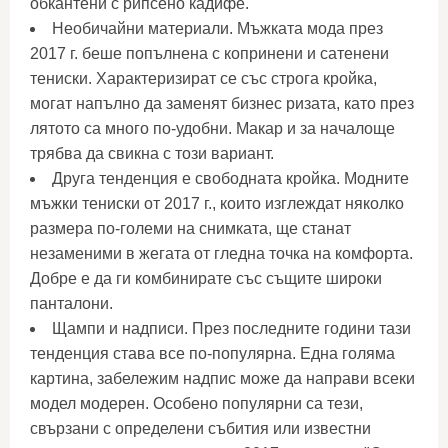
обкантени с рипсено кадифе.
Необичайни материали. Мъжката мода през
2017 г. беше попълнена с копринени и сатенени
тениски. Характеризират се със строга кройка,
могат напълно да заменят бизнес ризата, като през
лятото са много по-удобни. Макар и за началоще
трябва да свикна с този вариант.
Друга тенденция е свободната кройка. Модните
мъжки тениски от 2017 г., които изглеждат няколко
размера по-големи на снимката, ще станат
незаменими в жегата от гледна точка на комфорта.
Добре е да ги комбинирате със същите широки
панталони.
Щампи и надписи. През последните години тази
тенденция става все по-популярна. Една голяма
картина, забележим надпис може да направи всеки
модел модерен. Особено популярни са тези,
свързани с определени събития или известни