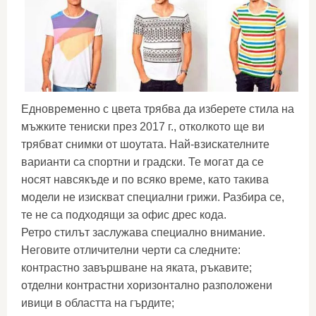
Едновременно с цвета трябва да изберете стила на
мъжките тениски през 2017 г., отколкото ще ви
трябват снимки от шоутата. Най-взискателните
варианти са спортни и градски. Те могат да се
носят навсякъде и по всяко време, като такива
модели не изискват специални грижи. Разбира се,
те не са подходящи за офис дрес кода.
Ретро стилът заслужава специално внимание.
Неговите отличителни черти са следните:
контрастно завършване на яката, ръкавите;
отделни контрастни хоризонтално разположени
ивици в областта на гърдите;