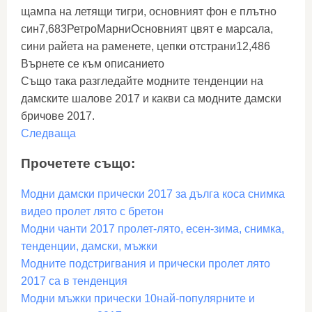
щампа на летящи тигри, основният фон е плътно
син7,683РетроМарниОсновният цвят е марсала,
сини райета на раменете, цепки отстрани12,486
Върнете се към описанието
Също така разгледайте модните тенденции на
дамските шалове 2017 и какви са модните дамски
бричове 2017.
Следваща
Прочетете също:
Модни дамски прически 2017 за дълга коса снимка
видео пролет лято с бретон
Модни чанти 2017 пролет-лято, есен-зима, снимка,
тенденции, дамски, мъжки
Модните подстригвания и прически пролет лято
2017 са в тенденция
Модни мъжки прически 10най-популярните и