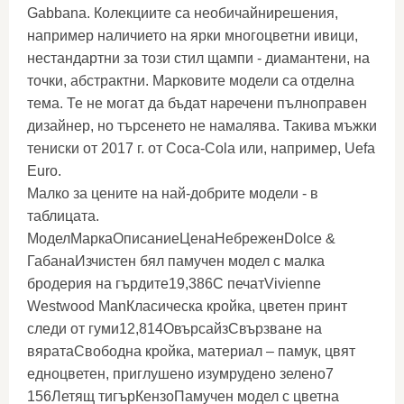
Gabbana. Колекциите са необичайнирешения,
например наличието на ярки многоцветни ивици,
нестандартни за този стил щампи - диамантени, на
точки, абстрактни. Марковите модели са отделна
тема. Те не могат да бъдат наречени пълноправен
дизайнер, но търсенето не намалява. Такива мъжки
тениски от 2017 г. от Coca-Cola или, например, Uefa
Euro.
Малко за цените на най-добрите модели - в
таблицата.
МоделМаркаОписаниеЦенаНебреженDolce &
ГабанаИзчистен бял памучен модел с малка
бродерия на гърдите19,386С печатVivienne
Westwood ManКласическа кройка, цветен принт
следи от гуми12,814ОвърсайзСвързване на
вяратаСвободна кройка, материал – памук, цвят
едноцветен, приглушено изумрудено зелено7
156Летящ тигърКензоПамучен модел с цветна