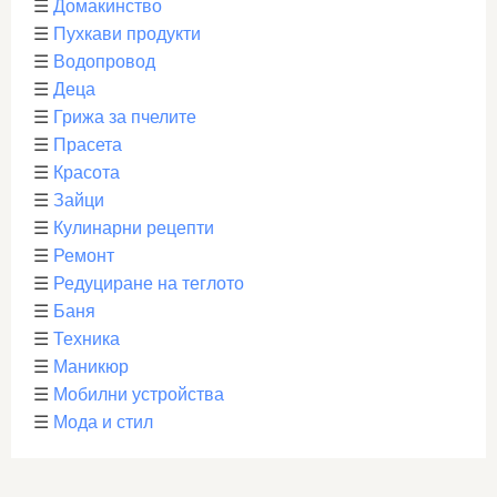
☰
Домакинство
☰
Пухкави продукти
☰
Водопровод
☰
Деца
☰
Грижа за пчелите
☰
Прасета
☰
Красота
☰
Зайци
☰
Кулинарни рецепти
☰
Ремонт
☰
Редуциране на теглото
☰
Баня
☰
Техника
☰
Маникюр
☰
Мобилни устройства
☰
Мода и стил