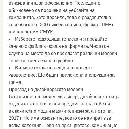
изискванията за оформление. Последните
обикновено са посочени на уебсайта на
компанията, като правило, това е разделителна
способност от 300 пиксела на инч, формат TIFF с
цветен режим CMYK.
Изберете подходяща тениска и я предайте
заедно с файла в офиса на фирмата. Често се
случва на място да се предлагат различни модели
тениски, което е много удобно.
Вземете готовото нещо и го носете с
удоволствие. Ще бъдат приложени инструкции за
грижа.
Преглед на дизайнерските модели
Всеки известен моден дизайнер, дизайнерска къща
отделя няколко основни предимства за себе си,
включително модни мъжки тениски за лятото на
2017 г. Но има основните, които се намират във
всяка колекция. Това са ярки цветове, комбинация