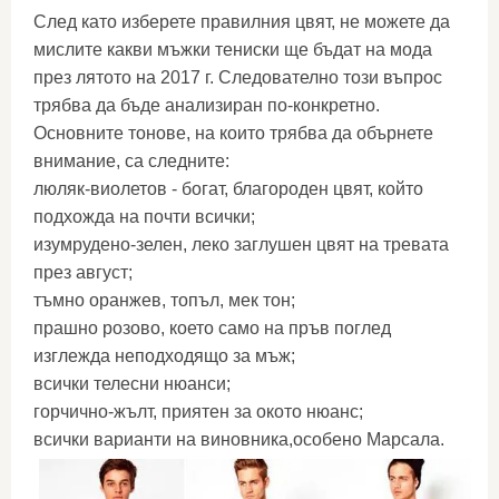
След като изберете правилния цвят, не можете да
мислите какви мъжки тениски ще бъдат на мода
през лятото на 2017 г. Следователно този въпрос
трябва да бъде анализиран по-конкретно.
Основните тонове, на които трябва да обърнете
внимание, са следните:
люляк-виолетов - богат, благороден цвят, който
подхожда на почти всички;
изумрудено-зелен, леко заглушен цвят на тревата
през август;
тъмно оранжев, топъл, мек тон;
прашно розово, което само на пръв поглед
изглежда неподходящо за мъж;
всички телесни нюанси;
горчично-жълт, приятен за окото нюанс;
всички варианти на виновника,особено Марсала.