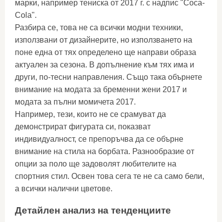
марки, например тениска от 2017 г. с надпис "Coca-
Cola".
Разбира се, това не са всички модни техники,
използвани от дизайнерите, но използването на
поне една от тях определено ще направи образа
актуален за сезона. В допълнение към тях има и
други, по-тесни направления. Също така обърнете
внимание на модата за бременни жени 2017 и
модата за пълни момичета 2017.
Например, тези, които не се срамуват да
демонстрират фигурата си, показват
индивидуалност, се препоръчва да се обърне
внимание на стила на борбата. Разнообразие от
опции за поло ще задоволят любителите на
спортния стил. Освен това сега те не са само бели,
а всички налични цветове.
Детайлен анализ на тенденциите