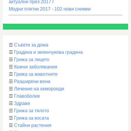
актуални през 2017 г
Модни плитки 2017 - 102 нови снимки
☰
Съвети за дома
☰
Градина и зеленчукова градина
☰
Грижа за лицето
☰
Кожни заболявания
☰
Грижа за животните
☰
Разширени вени
☰
Лечение на хемороиди
☰
Главоболие
☰
Здраве
☰
Грижа за тялото
☰
Грижа за косата
☰
Стайни растения