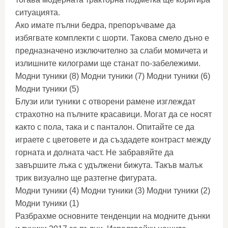
ситуацията.
Ако имате пълни бедра, препоръчваме да
избягвате комплекти с шорти. Такова смело дъно е
предназначено изключително за слаби момичета и
излишните килограми ще станат по-забележими.
Модни туники (8) Модни туники (7) Модни туники (6)
Модни туники (5)
Блузи или туники с отворени рамене изглеждат
страхотно на пълните красавици. Могат да се носят
както с пола, така и с панталон. Опитайте се да
играете с цветовете и да създадете контраст между
горната и долната част. Не забравяйте да
завършите лъка с удължени бижута. Такъв малък
трик визуално ще разтегне фигурата.
Модни туники (4) Модни туники (3) Модни туники (2)
Модни туники (1)
Разбрахме основните тенденции на модните дънки