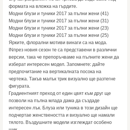
формата на вложка на гърдите.
Модни блузи и туники 2017 за пълни жени (41)
Модни блузи и туники 2017 за пълни жени (31)
Модни блузи и туники 2017 за пълни жени (23)
Модни блузи и туники 2017 за пълни жени (25)
Ярките, флорални мотиви винаги са на мода.
INпрез новия сезон те са представени в различни
версии, така че препоръчваме на пълните жени да
изберат интересен модел. Запомнете: дайте
предпочитание на вертикалната посока на
чертежа. Такъв малък трик визуално ще разтегне
фигурата.
Градиентният преход от един цвят към друг ще
позволи на пълна млада дама да създаде
интересен лък. Блуза или туника в този дизайн ще
подчертае женствеността и визуално ще намали
тялото. Въздушните модели изглеждат особено
шик.