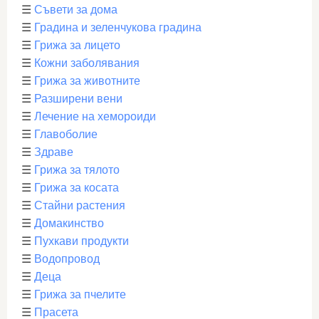
☰
Съвети за дома
☰
Градина и зеленчукова градина
☰
Грижа за лицето
☰
Кожни заболявания
☰
Грижа за животните
☰
Разширени вени
☰
Лечение на хемороиди
☰
Главоболие
☰
Здраве
☰
Грижа за тялото
☰
Грижа за косата
☰
Стайни растения
☰
Домакинство
☰
Пухкави продукти
☰
Водопровод
☰
Деца
☰
Грижа за пчелите
☰
Прасета