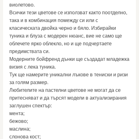
виолетово.
Всички тези цветове се използват както поотделно,
така и в комбинация помежду си или с
класическата двойка черно и бяло. Избирайки
туника и блуза с модерен нюанс, вие не само ще
облечете ярко облекло, но и ще подчертаете
предимствата си.
Модерните бойфренд дънки ще създадат младежка
визия с лека туника.
Тук ще намерите уникални лъкове в тениски и ризи
за голям размер.
Любителите на пастелни цветове не могат да се
притесняват и да търсят модели в актуализирания
заглушен спектър:
мента;
бежово;
маслина;
слонова кост;