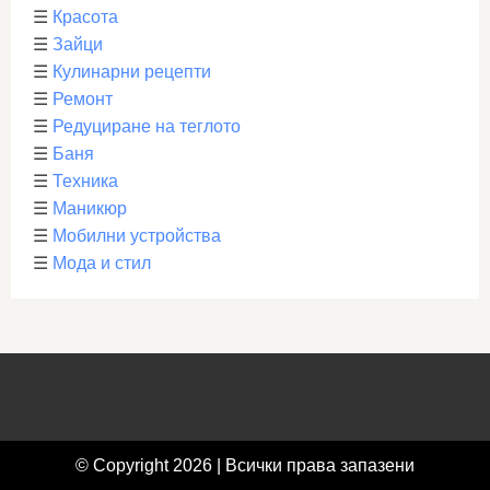
☰
Красота
☰
Зайци
☰
Кулинарни рецепти
☰
Ремонт
☰
Редуциране на теглото
☰
Баня
☰
Техника
☰
Маникюр
☰
Мобилни устройства
☰
Мода и стил
© Copyright 2026 | Всички права запазени