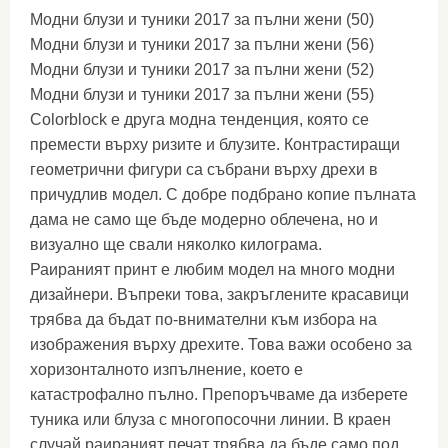
Модни блузи и туники 2017 за пълни жени (50)
Модни блузи и туники 2017 за пълни жени (56)
Модни блузи и туники 2017 за пълни жени (52)
Модни блузи и туники 2017 за пълни жени (55)
Colorblock е друга модна тенденция, която се
премести върху ризите и блузите. Контрастиращи
геометрични фигури са събрани върху дрехи в
причудлив модел. С добре подбрано копие пълната
дама не само ще бъде модерно облечена, но и
визуално ще свали няколко килограма.
Раираният принт е любим модел на много модни
дизайнери. Въпреки това, закръглените красавици
трябва да бъдат по-внимателни към избора на
изображения върху дрехите. Това важи особено за
хоризонталното изпълнение, което е
катастрофално пълно. Препоръчваме да изберете
туника или блуза с многопосочни линии. В краен
случай раираният печат трябва да бъде само под