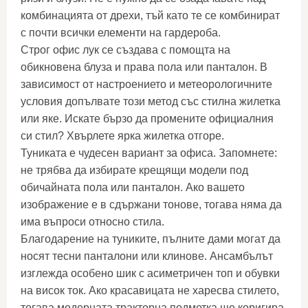
комбинацията от дрехи, тъй като те се комбинират
с почти всички елементи на гардероба.
Строг офис лук се създава с помощта на
обикновена блуза и права пола или панталон. В
зависимост от настроението и метеорологичните
условия допълвате този метод със стилна жилетка
или яке. Искате бързо да промените официалния
си стил? Хвърлете ярка жилетка отгоре.
Туниката е чудесен вариант за офиса. Запомнете:
не трябва да избирате крещящи модели под
обичайната пола или панталон. Ако вашето
изображение е в сдържани тонове, тогава няма да
има въпроси относно стила.
Благодарение на туниките, пълните дами могат да
носят тесни панталони или клинове. Ансамбълът
изглежда особено шик с асиметричен топ и обувки
на висок ток. Ако красавицата не харесва стилето,
тогава модерната тракторна подметка ще коригира