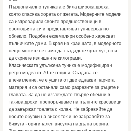
Първоначално туниката е била широка дреха,
която спасява хората от жегата. Модерните модели
са изпреварили своите предшественици в
еволюцията си и представляват универсално
облекло. Подобни екземпляри особено харесват
пълничките дами. В края на краищата, в модерното
нещо можете не само да създадете ярък лук, но и
да скриете излишните килограми.
Класическата удължена туника е модифициран
ретро модел от 70-те години. Създава се
впечатление, че е ушита от две еднакви парчета
материя и са останали само разрезите за ръцете и
главата. За да не изглеждате твърде обемни в
такива дрехи, препоръчваме на пълните красавици
да завържат тоалета с колан. Не забравяйте да
носите обувки на висок ток и не забравяйте за
бижута - оригинален висулка на дълга верига.