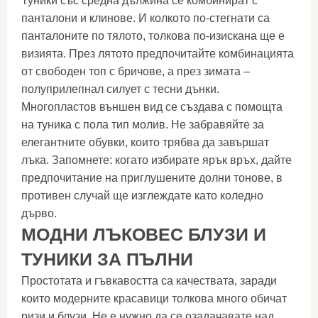
Туники със средна дължина се комбинират с
панталони и клинове. И колкото по-стегнати са
панталоните по тялото, толкова по-изискана ще е
визията. През лятото предпочитайте комбинацията
от свободен топ с бричове, а през зимата –
полуприлепнал силует с тесни дънки.
Многопластов външен вид се създава с помощта
на туника с пола тип молив. Не забравяйте за
елегантните обувки, които трябва да завършат
лъка. Запомнете: когато избирате ярък връх, дайте
предпочитание на приглушените долни тонове, в
противен случай ще изглеждате като коледно
дърво.
МОДНИ ЛЪКОВЕС БЛУЗИ И
ТУНИКИ ЗА ПЪЛНИ
Простотата и гъвкавостта са качествата, заради
които модерните красавици толкова много обичат
ризи и блузи. Не е нужно да се озадачавате над