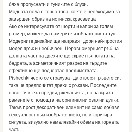
бяха пропуснати и туниките с блузи.
Модната пола е точно това, което е необходимо за
завършен образ на истинска красавица
Ако се интересувате от шорти и капри за голям
размер, можете да намерите изображенията тук.
Модерните дизайни ще направят дори най-простия
модел ярък и необичаен. Неравномерният ръб на
долната част на дрехите ще скрие пълнотата на
бедрата, а асиметричният разрез на гърдите
ефективно ще подчертае предимствата.
Pishechki често се страхуват да отворят ръцете си,
така че предпочитат дрехи с ръкави. Последните
новости взеха предвид желанията, но разкриха
раменете с помощта на оригинални овални дупки.
Такъв прост декоративен елемент не само добавя
сексуалност към изображението, но и коригира
силуета, визуално намалявайки обема на горната
част.