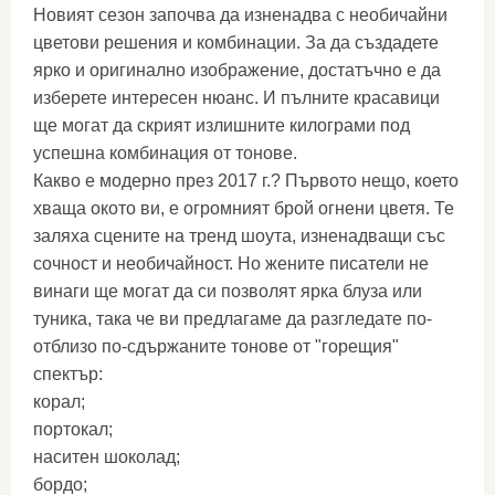
Новият сезон започва да изненадва с необичайни
цветови решения и комбинации. За да създадете
ярко и оригинално изображение, достатъчно е да
изберете интересен нюанс. И пълните красавици
ще могат да скрият излишните килограми под
успешна комбинация от тонове.
Какво е модерно през 2017 г.? Първото нещо, което
хваща окото ви, е огромният брой огнени цветя. Те
заляха сцените на тренд шоута, изненадващи със
сочност и необичайност. Но жените писатели не
винаги ще могат да си позволят ярка блуза или
туника, така че ви предлагаме да разгледате по-
отблизо по-сдържаните тонове от "горещия"
спектър:
корал;
портокал;
наситен шоколад;
бордо;