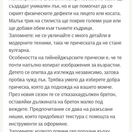
създадат уникален лък, но и ще помогнат да се
скрият физическите дефекти на лицето или косата.
Малък трик на стилиста ще покрие големи уши или
ще добави обем към тънките къдрици.
Запомнете: не се увличайте с много детайли в
модерните техники, така че прическата да не стане
вулгарна.
Особеността на тийнейджърските прически е, че те
почти напълно копират изображения за възрастни.
Детето се опитва да изглежда независимо, затова
пробва чужд лък. Трябва умело да изберете добра
прическа, която да подхожда на вашето момче.
През новия сезон те се отказахаудължен бретон,
оставяйки дължината на бретон малко под
веждите. Предпочитание се дава на разкъсани
нишки, които придобиват текстура с помощта на
инструменти за оформяне.
Запомнете: колкото повече гел попадне върху