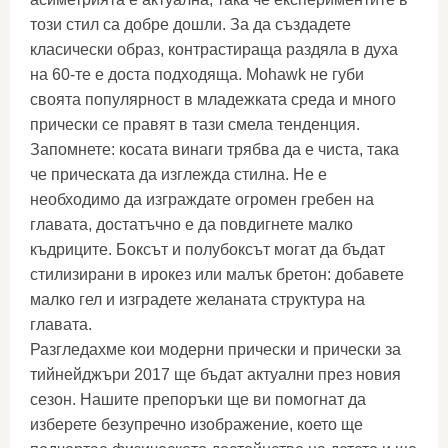
този стил са добре дошли. За да създадете
класически образ, контрастираща раздяла в духа
на 60-те е доста подходяща. Mohawk не губи
своята популярност в младежката среда и много
прически се правят в тази смела тенденция.
Запомнете: косата винаги трябва да е чиста, така
че прическата да изглежда стилна. Не е
необходимо да изграждате огромен гребен на
главата, достатъчно е да повдигнете малко
къдриците. Боксът и полубоксът могат да бъдат
стилизирани в ирокез или малък бретон: добавете
малко гел и изградете желаната структура на
главата.
Разгледахме кои модерни прически и прически за
тийнейджъри 2017 ще бъдат актуални през новия
сезон. Нашите препоръки ще ви помогнат да
изберете безупречно изображение, което ще