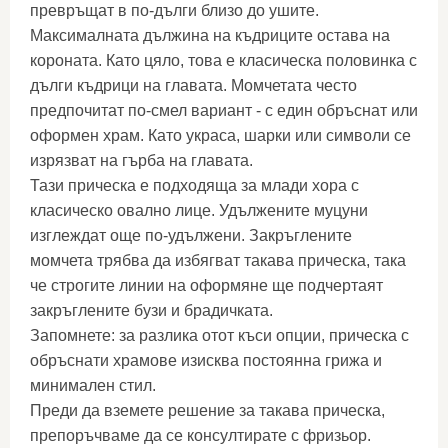
превръщат в по-дълги близо до ушите.
Максималната дължина на къдриците остава на
короната. Като цяло, това е класическа половинка с
дълги къдрици на главата. Момчетата често
предпочитат по-смел вариант - с един обръснат или
оформен храм. Като украса, шарки или символи се
изрязват на гърба на главата.
Тази прическа е подходяща за млади хора с
класическо овално лице. Удължените муцуни
изглеждат още по-удължени. Закръглените
момчета трябва да избягват такава прическа, така
че строгите линии на оформяне ще подчертаят
закръглените бузи и брадичката.
Запомнете: за разлика отот къси опции, прическа с
обръснати храмове изисква постоянна грижа и
минимален стил.
Преди да вземете решение за такава прическа,
препоръчваме да се консултирате с фризьор.