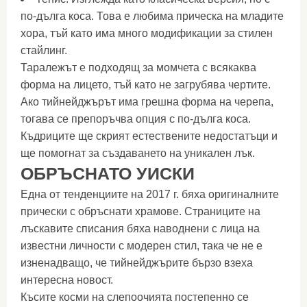
по-дълга коса. Това е любима прическа на младите
хора, тъй като има много модификации за стилен
стайлинг.
Таралежът е подходящ за момчета с всякаква
форма на лицето, тъй като не загрубява чертите.
Ако тийнейджърът има грешна форма на черепа,
тогава се препоръчва опция с по-дълга коса.
Къдриците ще скрият естествените недостатъци и
ще помогнат за създаването на уникален лък.
ОБРЪСНАТО УИСКИ
Една от тенденциите на 2017 г. бяха оригиналните
прически с обръснати храмове. Страниците на
лъскавите списания бяха наводнени с лица на
известни личности с модерен стил, така че не е
изненадващо, че тийнейджърите бързо взеха
интересна новост.
Късите косми на слепоочията постепенно се