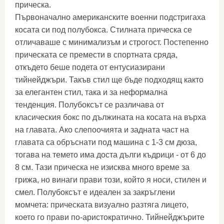
прическа.
Първоначално американските военни подстригаха
косата си под полубокса. Стилната прическа се
отличаваше с минимализъм и строгост. Постепенно
прическата се премести в спортната сряда,
откъдето беше подета от ентусиазирани
тийнейджъри. Такъв стил ще бъде подходящ както
за елегантен стил, така и за неформална
тенденция. Полубоксът се различава от
класическия бокс по дължината на косата на върха
на главата. Ако слепоочията и задната част на
главата са обръснати под машина с 1-3 см дюза,
тогава на темето има доста дълги къдрици - от 6 до
8 см. Тази прическа не изисква много време за
грижа, но винаги прави този, който я носи, стилен и
смел. Полубоксът е идеален за закръглени
момчета: прическата визуално разтяга лицето,
което го прави по-аристократично. Тийнейджърите