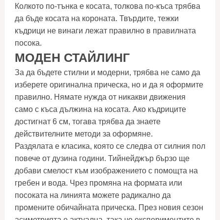
Колкото по-тънка е косата, толкова по-къса трябва
да бъде косата на короната. Твърдите, тежки
къдрици не винаги лежат правилно в правилната
посока.
МОДЕН СТАЙЛИНГ
За да бъдете стилни и модерни, трябва не само да
изберете оригинална прическа, но и да я оформите
правилно. Нямате нужда от никакви движения
само с къса дължина на косата. Ако къдриците
достигнат 6 см, тогава трябва да знаете
действителните методи за оформяне.
Раздялата е класика, която се следва от силния пол
повече от дузина години. Тийнейджър бързо ще
добави смелост към изображението с помощта на
гребен и вода. Чрез промяна на формата или
посоката на линията можете радикално да
промените обичайната прическа. През новия сезон
асиметрията е актуална, така че експериментите в