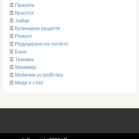
☰
Прасета
☰
Красота
☰
Зайци
☰
Кулинарни рецепти
☰
Ремонт
☰
Редуциране на теглото
☰
Баня
☰
Техника
☰
Маникюр
☰
Мобилни устройства
☰
Мода и стил