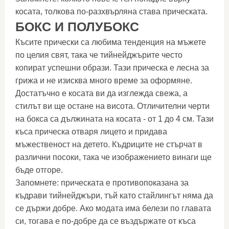
косата, толкова по-разхвърляна става прическата.
БОКС И ПОЛУБОКС
Късите прически са любима тенденция на мъжете
по целия свят, така че тийнейджърите често
копират успешни образи. Тази прическа е лесна за
грижа и не изисква много време за оформяне.
Достатъчно е косата ви да изглежда свежа, а
стилът ви ще остане на висота. Отличителни черти
на бокса са дължината на косата - от 1 до 4 см. Тази
къса прическа отваря лицето и придава
мъжественост на детето. Къдриците не стърчат в
различни посоки, така че изображението винаги ще
бъде отгоре.
Запомнете: прическата е противопоказана за
къдрави тийнейджъри, тъй като стайлингът няма да
се държи добре. Ако модата има белези по главата
си, тогава е по-добре да се въздържате от къса