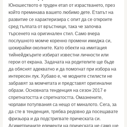
Юношеството е труден етап от израстването, през
който преминава вашето любимо дете. Етапът на
развитие се характеризира с опит да се откроите
сред тълпата от връстници, така че започва
търсенето на оригинален стил. Само вчера
послушното момче коренно промени имиджа си,
шокирайки околните. Като обекти на имитация
тийнейджърите избират известни личности или
герои от екрана. Задачата на родителите ще бъде
да обяснят адекватно и да помогнат при избора на
интересен лук. Хубаво е, че модните стилисти не
забравят за момчетата и представят оригинални
образи. Основната тенденция на сезон 2017 е
спретнатостта и спретнатостта. Омазнените,
чорлави потупвания са нещо от миналото. Сега, за
да сте в тенденция, трябва редовно да посещавате
фризьора и да подстригвате прическата си.
Асиметричните елементи на прическата не само ще