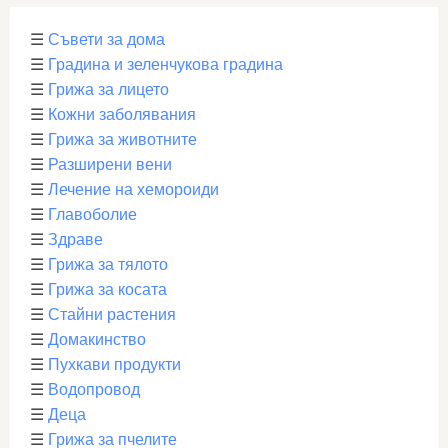
☰
Съвети за дома
☰
Градина и зеленчукова градина
☰
Грижа за лицето
☰
Кожни заболявания
☰
Грижа за животните
☰
Разширени вени
☰
Лечение на хемороиди
☰
Главоболие
☰
Здраве
☰
Грижа за тялото
☰
Грижа за косата
☰
Стайни растения
☰
Домакинство
☰
Пухкави продукти
☰
Водопровод
☰
Деца
☰
Грижа за пчелите