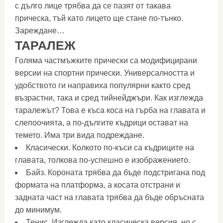
с дълго лице трябва да се пазят от такава
прическа, тъй като лицето ще стане по-тънко.
Зареждане…
ТАРАЛЕЖ
Голяма частмъжките прически са модифицирани
версии на спортни прически. Универсалността и
удобството ги направиха популярни както сред
възрастни, така и сред тийнейджъри. Как изглежда
таралежът? Това е къса коса на гърба на главата и
слепоочията, а по-дългите къдрици остават на
темето. Има три вида подреждане.
Класически. Колкото по-къси са къдриците на
главата, толкова по-успешно е изображението.
Байз. Короната трябва да бъде подстригана под
формата на платформа, а косата отстрани и
задната част на главата трябва да бъде обръсната
до минимум.
Тенис. Изглежда като класическа версия, но с