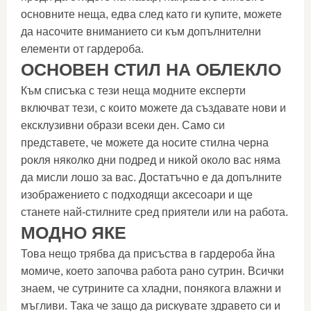
основните неща, едва след като ги купите, можете
да насочите вниманието си към допълнителни
елементи от гардероба.
ОСНОВЕН СТИЛ НА ОБЛЕКЛО
Към списъка с тези неща модните експерти
включват тези, с които можете да създавате нови и
ексклузивни образи всеки ден. Само си
представете, че можете да носите стилна черна
рокля няколко дни подред и никой около вас няма
да мисли лошо за вас. Достатъчно е да допълните
изображението с подходящи аксесоари и ще
станете най-стилните сред приятели или на работа.
МОДНО ЯКЕ
Това нещо трябва да присъства в гардероба йна
момиче, което започва работа рано сутрин. Всички
знаем, че сутрините са хладни, понякога влажни и
мъгливи. Така че защо да рискувате здравето си и