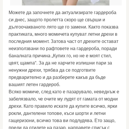
Можете да започнете да актуализирате гардероба
си днес, защото пролетта скоро ще свърши и
дългоочакваното лято ще го замени. Както показва
практиката, много момичета купуват летни дрехи в
последния момент. Затова част от дрехите остават
неизползвани по рафтовете на гардероба, поради
баналната причина „Купих го, но не е моят стил,
цвят, щампа“. За да не харчите излишни пари за
ненужни дрехи, трябва да се подготвите
предварително и да разберете какъв да бъде
вашият летен гардероб.
Всяко момиче, след като е пазарувало, неведнъж е
забелязвало, че очите му лудят от гамата от модни
дрехи. Като правило искате да купите всичко, ярки
рокли, дантелени топове, къси шорти и летни
гащеризони, всичко това ви подлудява. Ето защо,
преди да отидете на пазар, направете списък с