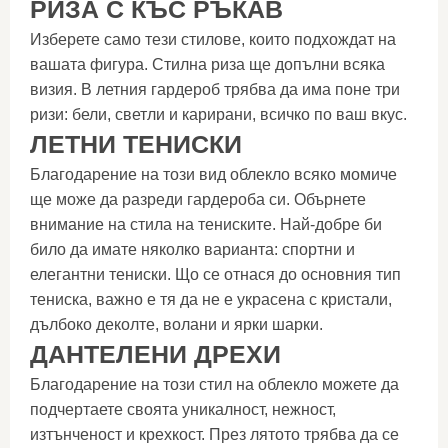
РИЗА С КЪС РЪКАВ
Изберете само тези стилове, които подхождат на
вашата фигура. Стилна риза ще допълни всяка
визия. В летния гардероб трябва да има поне три
ризи: бели, светли и карирани, всичко по ваш вкус.
ЛЕТНИ ТЕНИСКИ
Благодарение на този вид облекло всяко момиче
ще може да разреди гардероба си. Обърнете
внимание на стила на тениските. Най-добре би
било да имате няколко варианта: спортни и
елегантни тениски. Що се отнася до основния тип
тениска, важно е тя да не е украсена с кристали,
дълбоко деколте, волани и ярки шарки.
ДАНТЕЛЕНИ ДРЕХИ
Благодарение на този стил на облекло можете да
подчертаете своята уникалност, нежност,
изтънченост и крехкост. През лятото трябва да се