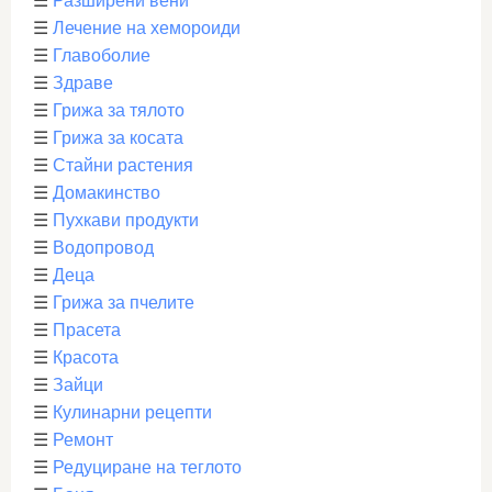
☰
Разширени вени
☰
Лечение на хемороиди
☰
Главоболие
☰
Здраве
☰
Грижа за тялото
☰
Грижа за косата
☰
Стайни растения
☰
Домакинство
☰
Пухкави продукти
☰
Водопровод
☰
Деца
☰
Грижа за пчелите
☰
Прасета
☰
Красота
☰
Зайци
☰
Кулинарни рецепти
☰
Ремонт
☰
Редуциране на теглото