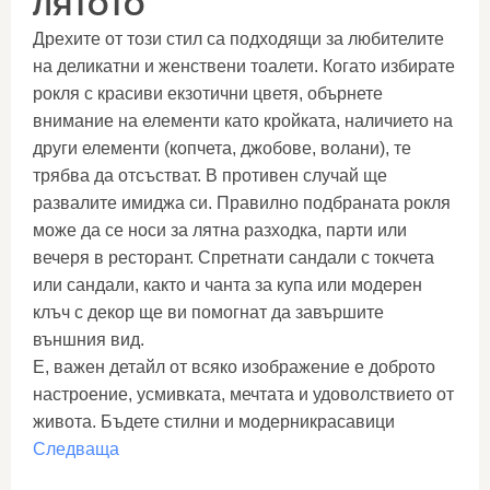
ЛЯТОТО
Дрехите от този стил са подходящи за любителите
на деликатни и женствени тоалети. Когато избирате
рокля с красиви екзотични цветя, обърнете
внимание на елементи като кройката, наличието на
други елементи (копчета, джобове, волани), те
трябва да отсъстват. В противен случай ще
развалите имиджа си. Правилно подбраната рокля
може да се носи за лятна разходка, парти или
вечеря в ресторант. Спретнати сандали с токчета
или сандали, както и чанта за купа или модерен
клъч с декор ще ви помогнат да завършите
външния вид.
Е, важен детайл от всяко изображение е доброто
настроение, усмивката, мечтата и удоволствието от
живота. Бъдете стилни и модерникрасавици
Следваща