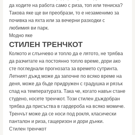
да ходите на работа само с риза, топ или тениска?
Такова яке ще ви преобрази, то е незаменимо за
почивка на яхта или за вечерни разходки с
любимия ви парк.
Модно яке
СТИЛЕН ТРЕНЧКОТ
Колкото и слънчево и топло да е лятото, не трябва
да разчитате на постоянно топло време, дори ако
сте погледнали прогнозата за времето сутринта.
Летният дъжд може да започне по всяко време на
деня, може да бъде придружен с градушка и рязък
спад на температурата. Така че, когато навън стане
студено, носете тренчкот. Този стилен дъждобран
трябва да присъства в гардероба на всяко момиче.
Тренчът може да се носи под рокля, класически
панталон и риза, гащеризон и дори дънки.
Стилен тренчкот