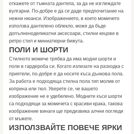
откажете от тъмната дантела, за да не изглеждате
вулгарни. По-добре е да се даде предпочитание на
нежни нюанси. Изображението, в което момичето
използва дантелено облекло, може да бъде
допълненоделикатни аксесоари, стилни кецове в
ретро стил и миниатюрни бижута.
ПОЛИ И ШОРТИ
Стилното момиче трябва да има модни шорти и
поли в гардероба си. Когато излизате на разходка с
приятели, по-добре е да носите къса дънкова пола.
За работа е подходяща стилна пола тип молив от
коприна или тюл. Уверете се, че вашето
изображение не е удебелено. Модните къси шорти
са подходящи за момичета с красиви крака, такова
изображение винаги ще предизвика алчни погледи
от мъжете.
ИЗПОЛЗВАЙТЕ ПОВЕЧЕ ЯРКИ