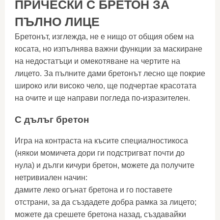
ПРИЧЕСКИ С БРЕТОН ЗА
ПЪЛНО ЛИЦЕ
Бретонът, изглежда, не е нищо от общия обем на
косата, но изпълнява важни функции за маскиране
на недостатъци и омекотяване на чертите на
лицето. За пълните дами бретонът лесно ще покрие
широко или високо чело, ще подчертае красотата
на очите и ще направи погледа по-изразителен.
С дълъг бретон
Игра на контраста на късите специалностикоса
(някои момичета дори ги подстригват почти до
нула) и дълги кичури бретон, можете да получите
нетривиален начин:
дамите леко огънат бретона и го поставете
отстрани, за да създадете добра рамка за лицето;
можете да срешете бретона назад, създавайки