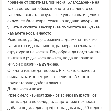
правене от спретната прическа. Благодарение на
такъв естествен обем, пълнотата на лицето се
засилва, главата визуално се увеличава и целият
силует се балансира. Успешно падащи кичури на
ушите и скулите, маскирайте пълнотата на бузите,
намалете носа и челото.
Pixie може да бъде с различна дължина - всичко
зависи от вида на лицето, размера на главата и
структурата на косата. По-добре е да подстрижете
тънката и рядка коса по-къса, но да направите
кичури с различна дължина.
Очилата изглеждат добре с Pix, както слънчеви
очила, така и корекция на зрението. А яркото
подчертаване добавя акцент.
Дълга коса и пикси
Pixie смело избират жени от всички възрасти: от
най-младата до солидна, защото тази прическа
добавя подмладяващ ефект на дами над 50 години.