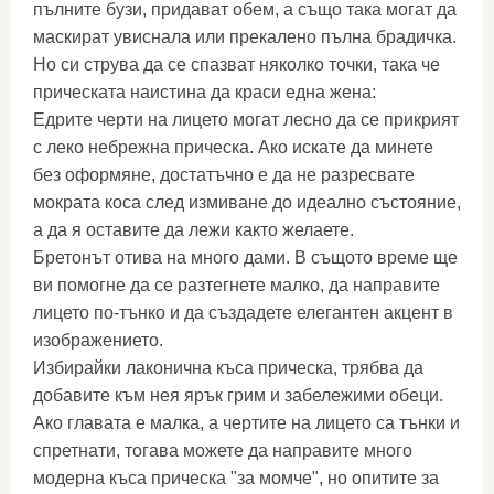
пълните бузи, придават обем, а също така могат да
маскират увиснала или прекалено пълна брадичка.
Но си струва да се спазват няколко точки, така че
прическата наистина да краси една жена:
Едрите черти на лицето могат лесно да се прикрият
с леко небрежна прическа. Ако искате да минете
без оформяне, достатъчно е да не разресвате
мократа коса след измиване до идеално състояние,
а да я оставите да лежи както желаете.
Бретонът отива на много дами. В същото време ще
ви помогне да се разтегнете малко, да направите
лицето по-тънко и да създадете елегантен акцент в
изображението.
Избирайки лаконична къса прическа, трябва да
добавите към нея ярък грим и забележими обеци.
Ако главата е малка, а чертите на лицето са тънки и
спретнати, тогава можете да направите много
модерна къса прическа "за момче", но опитите за