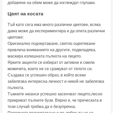
добавяне на обем може да изглеждат глупави.
Цвят на косата
Тъй като сега има много различни цветове, всяка
дама може да експериментира и да опита различни
цветове:
Оригинално подчертаване, светло оцветяване
привлича вниманието на другите, подмладява,
маскира излишната пълнота на лицето.
Ярките акценти се избират от активни и смели
момичета, които не се срамуват от тялото си.
Създава се успешен образ, в който всеки
забелязва интересна личност и никой не забелязва
пълнота.
Тъмните нюанси успешно засенчват лицето,лесно
прикриват пълните бузи. Вярно е, че прическата в
този случай трябва да е безупречна.
Пепелното подчертаване е по-добре да не се