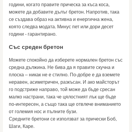
години, когато правите прическа за къса коса,
можете да добавите дълъг бретон. Напротив, така
се създава образ на активна и енергична жена,
която следва модата. Минус пет или дори десет
години - гарантирано.
Със среден бретон
Можете спокойно да изберете нормален бретон със
средна дължина. Не бива да я правите скучна и
плоска – никак не е стилно. По-добре е да вземете
неравен, асиметричен, разкъсан. И ако майсторът
го подстриже направо, той може да бъде сресан
малко настрани, така че цялостният лък ще бъде
по-интересен, а също така ще отвлече вниманието
от големия нос и пълните бузи.
Средните бретони се използват за прически Боб,
Шаги, Каре.