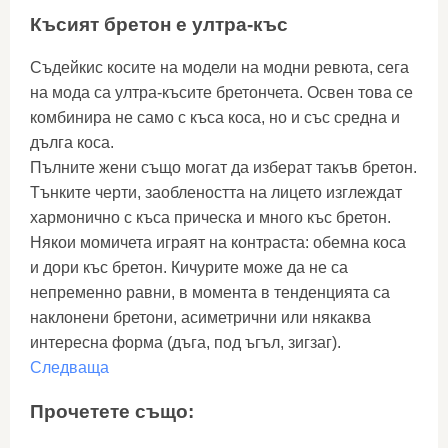
Късият бретон е ултра-къс
Съдейкис косите на модели на модни ревюта, сега
на мода са ултра-късите бретончета. Освен това се
комбинира не само с къса коса, но и със средна и
дълга коса.
Пълните жени също могат да изберат такъв бретон.
Тънките черти, заоблеността на лицето изглеждат
хармонично с къса прическа и много къс бретон.
Някои момичета играят на контраста: обемна коса
и дори къс бретон. Кичурите може да не са
непременно равни, в момента в тенденцията са
наклонени бретони, асиметрични или някаква
интересна форма (дъга, под ъгъл, зигзаг).
Следваща
Прочетете също: