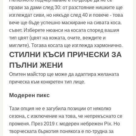
прави за дами след 30: от разстояние нишките ще
изглеждат сиви, но някъде след 40 и повече - това
вече ще бъде успешно маскиране на сивата коса.
съвет. Изберете нюанси на косата според вашия
тип цвят (цвят на кожата, очите, веждите и
миглите). Тогава косата ще изглежда хармонично.
СТИЛНИ КЪСИ ПРИЧЕСКИ ЗА
ПЪЛНИ ЖЕНИ
Опитен майстор ще може да адаптира желаната
прическа към конкретен тип лице.
Модерен пикс
Тази опция не е загубила позиции от няколко
сезона, с изключение на това, че непрекъснато се
променя. През 2019 г. модерен небрежен Pix. Но
творческата бъркотия понякога е по-трудна за