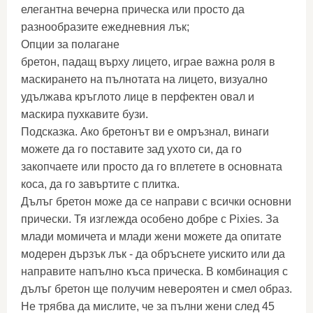
елегантна вечерна прическа или просто да
разнообразите ежедневния лък;
Опции за полагане
бретон, падащ върху лицето, играе важна роля в
маскирането на пълнотата на лицето, визуално
удължава кръглото лице в перфектен овал и
маскира пухкавите бузи.
Подсказка. Ако бретонът ви е омръзнал, винаги
можете да го поставите зад ухото си, да го
закопчаете или просто да го вплетете в основната
коса, да го завъртите с плитка.
Дълъг бретон може да се направи с всички основни
прически. Тя изглежда особено добре с Pixies. За
млади момичета и млади жени можете да опитате
модерен дързък лък - да обръснете уискито или да
направите напълно къса прическа. В комбинация с
дълъг бретон ще получим невероятен и смел образ.
Не трябва да мислите, че за пълни жени след 45