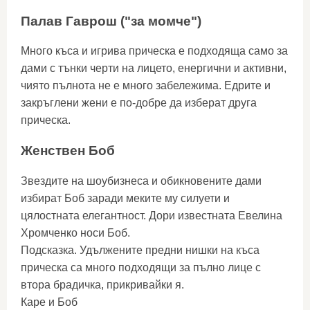
Палав Гаврош ("за момче")
Много къса и игрива прическа е подходяща само за
дами с тънки черти на лицето, енергични и активни,
чиято пълнота не е много забележима. Едрите и
закръглени жени е по-добре да изберат друга
прическа.
Женствен Боб
Звездите на шоубизнеса и обикновените дами
избират Боб заради меките му силуети и
цялостната елегантност. Дори известната Евелина
Хромченко носи Боб.
Подсказка. Удължените предни нишки на къса
прическа са много подходящи за пълно лице с
втора брадичка, прикривайки я.
Каре и Боб