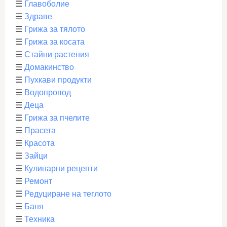
☰
Главоболие
☰
Здраве
☰
Грижа за тялото
☰
Грижа за косата
☰
Стайни растения
☰
Домакинство
☰
Пухкави продукти
☰
Водопровод
☰
Деца
☰
Грижа за пчелите
☰
Прасета
☰
Красота
☰
Зайци
☰
Кулинарни рецепти
☰
Ремонт
☰
Редуциране на теглото
☰
Баня
☰
Техника