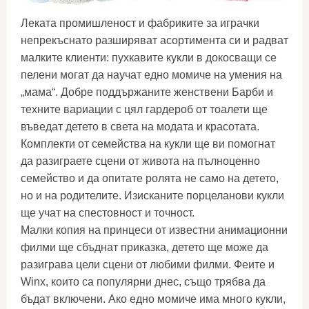
Леката промишленост и фабриките за играчки
непрекъснато разширяват асортимента си и радват
малките клиенти: пухкавите кукли в докосващи се
пелени могат да научат едно момиче на умения на
„мама“. Добре поддържаните женствени Барби и
техните вариации с цял гардероб от тоалети ще
въведат детето в света на модата и красотата.
Комплекти от семейства на кукли ще ви помогнат
да разиграете сцени от живота на пълноценно
семейство и да опитате ролята не само на детето,
но и на родителите. Изисканите порцеланови кукли
ще учат на спестовност и точност.
Малки копия на принцеси от известни анимационни
филми ще сбъднат приказка, детето ще може да
разиграва цели сцени от любими филми. Феите и
Winx, които са популярни днес, също трябва да
бъдат включени. Ако едно момиче има много кукли,