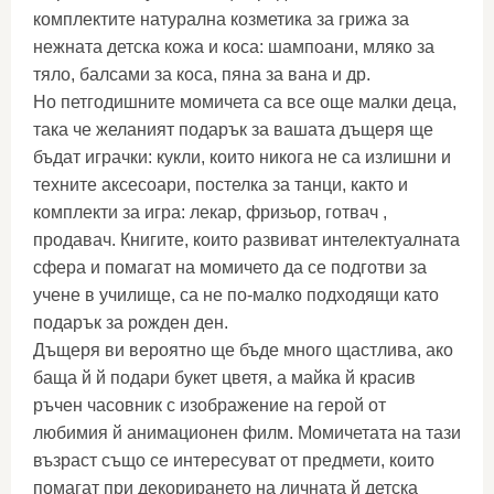
комплектите натурална козметика за грижа за
нежната детска кожа и коса: шампоани, мляко за
тяло, балсами за коса, пяна за вана и др.
Но петгодишните момичета са все още малки деца,
така че желаният подарък за вашата дъщеря ще
бъдат играчки: кукли, които никога не са излишни и
техните аксесоари, постелка за танци, както и
комплекти за игра: лекар, фризьор, готвач ,
продавач. Книгите, които развиват интелектуалната
сфера и помагат на момичето да се подготви за
учене в училище, са не по-малко подходящи като
подарък за рожден ден.
Дъщеря ви вероятно ще бъде много щастлива, ако
баща й й подари букет цветя, а майка й красив
ръчен часовник с изображение на герой от
любимия й анимационен филм. Момичетата на тази
възраст също се интересуват от предмети, които
помагат при декорирането на личната й детска