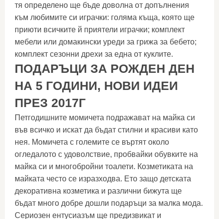
тя определено ще бъде доволна от допълнения
към любимите си играчки: голяма къща, която ще
приюти всичките й приятели играчки; комплект
мебели или домакински уреди за грижа за бебето;
комплект сезонни дрехи за една от куклите.
ПОДАРЪЦИ ЗА РОЖДЕН ДЕН
НА 5 ГОДИНИ, НОВИ ИДЕИ
ПРЕЗ 2017Г
Петгодишните момичета подражават на майка си
във всичко и искат да бъдат стилни и красиви като
нея. Момичета с големите се въртят около
огледалото с удоволствие, пробвайки обувките на
майка си и многобройни тоалети. Козметиката на
майката често се изразходва. Ето защо детската
декоративна козметика и различни бижута ще
бъдат много добре дошли подаръци за малка мода.
Сериозен ентусиазъм ще предизвикат и