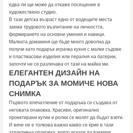
едва ли ще може да откаже посещение в
художествено студио.
В тази детска възраст едно от водещите места
заема трудовото възпитание на личността,
формирането на основни умения и навици.
Малката домакиня ще бъде много доволна да
получи като подарък играчка кухня с малки съдове
и пластмасови изделия или пералня на батерии,
започти не се различава от тази на майка ми.
ЕЛЕГАНТЕН ДИЗАЙН НА
ПОДАРЪК ЗА МОМИЧЕ НОВА
СНИМКА
Първото впечатление от подаръка се създава от
неговата опаковка. Красиви, оригинално
проектирани кутии и ролки се молят да бъдат взети.
И вече не е толкова важно какво се крие в тази
атрактивна опаковка, която искате да вземете