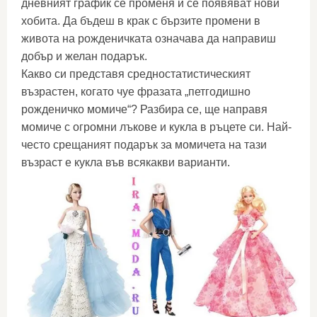
дневният график се променя и се появяват нови
хобита. Да бъдеш в крак с бързите промени в
живота на рожденичката означава да направиш
добър и желан подарък.
Какво си представя средностатистическият
възрастен, когато чуе фразата „петгодишно
рожденичко момиче“? Разбира се, ще направя
момиче с огромни лъкове и кукла в ръцете си. Най-
често срещаният подарък за момичета на тази
възраст е кукла във всякакви варианти.