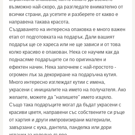
възможно най-скоро, да разгледате внимателно от
всички страни, да усетите и разберете от какво е
направена такава красота.
Създаването на интересна опаковка е много важен
етап от подготовката на подарък. Дали вашият
подарък ще се хареса или не ще зависи и от това
колко красиво е опакован. Нека се научим как да
поднасяме подаръците си по оригинален и
ефектен начин. Нека започнем с най-простото -
огромен лък за декориране на подаръчна кутия.
Много интересно изглеждат кутии с имена,
украсени с инициалите на името на получателя. Ако
желаете, можете да "напишете" името изцяло.
Също така подаръците могат да бъдат украсени с
красиви цветя, направени със собствените си ръце
от хартия и други импровизирани материали,
завързани с кука, дантела, панделка или дори
играчки за коледно дърво.