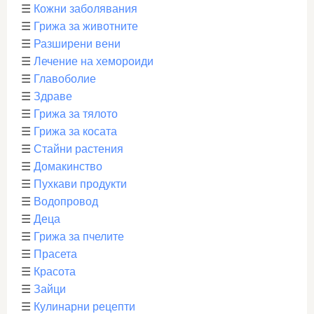
☰
Кожни заболявания
☰
Грижа за животните
☰
Разширени вени
☰
Лечение на хемороиди
☰
Главоболие
☰
Здраве
☰
Грижа за тялото
☰
Грижа за косата
☰
Стайни растения
☰
Домакинство
☰
Пухкави продукти
☰
Водопровод
☰
Деца
☰
Грижа за пчелите
☰
Прасета
☰
Красота
☰
Зайци
☰
Кулинарни рецепти