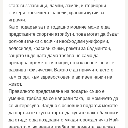
стая: възглавници, лампи, лампи, интериорни
стикери, ковчежета, панели, красиви кутии за
играчки.
Като подарък за петгодишно момиче можете да
представите спортни атрибути, това могат да бъдат
ролкови кънки с всички необходими униформи,
велосипед, красиви кънки, ракети за бадминтон,
защото бъдещата дама трябва не само да
прекарва времето си в игри, но и класове, но и се
развиват физически. Важно е да приучите детето
към спорт, към здравословен и активен начин на
живот.
Правилното представяне на подарък също е
умение, трябва да се направи така, че момичето да
се интересува. Заедно с основния подарък можете
да поръчате вкусна торта, да купите пакет балони и
да отидете да поздравите младитерожденичка Най-
важното е, че винаги трябва да помните, че всяко