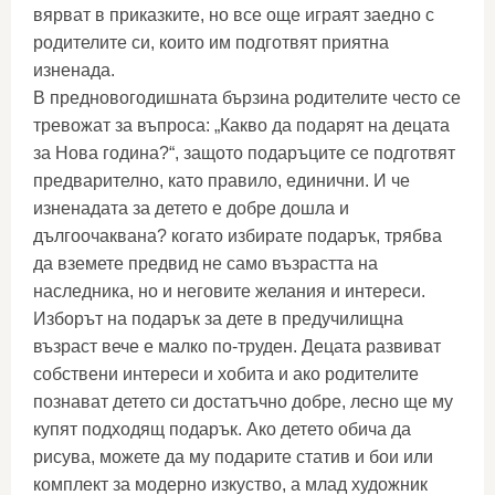
вярват в приказките, но все още играят заедно с
родителите си, които им подготвят приятна
изненада.
В предновогодишната бързина родителите често се
тревожат за въпроса: „Какво да подарят на децата
за Нова година?“, защото подаръците се подготвят
предварително, като правило, единични. И че
изненадата за детето е добре дошла и
дългоочаквана? когато избирате подарък, трябва
да вземете предвид не само възрастта на
наследника, но и неговите желания и интереси.
Изборът на подарък за дете в предучилищна
възраст вече е малко по-труден. Децата развиват
собствени интереси и хобита и ако родителите
познават детето си достатъчно добре, лесно ще му
купят подходящ подарък. Ако детето обича да
рисува, можете да му подарите статив и бои или
комплект за модерно изкуство, а млад художник