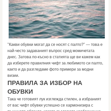
"Какви обувки могат да се носят с палто?" — това е
най-често задаваният въпрос сред момичетата
днес. Затова по-късно в статията ще ви кажем как
да изберете правилния чифт за любимото си палто,
както и да разгледаме фото примери за модни
визии.
ПРАВИЛА ЗА ИЗБОР НА
ОБУВКИ
Така че готовият лук изглежда стилен, а избраният
от вас чифт обувки успешно се хармонизира с