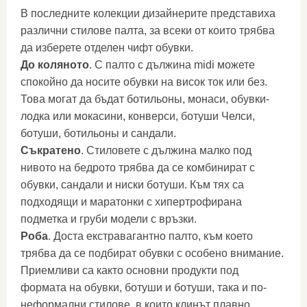
В последните колекции дизайнерите представиха
различни стилове палта, за всеки от които трябва
да изберете отделен чифт обувки.
До коляното
. С палто с дължина midi можете
спокойно да носите обувки на висок ток или без.
Това могат да бъдат ботильоны, монаси, обувки-
лодка или мокасини, конверси, ботуши Челси,
ботуши, ботильоны и сандали.
Съкратено
. Стиловете с дължина малко под
нивото на бедрото трябва да се комбинират с
обувки, сандали и ниски ботуши. Към тях са
подходящи и маратонки с хипертрофирана
подметка и груби модели с връзки.
Роба
. Доста екстравагантно палто, към което
трябва да се подбират обувки с особено внимание.
Приемливи са както основни продукти под
формата на обувки, ботуши и ботуши, така и по-
неформални стилове, в които клинът плавно