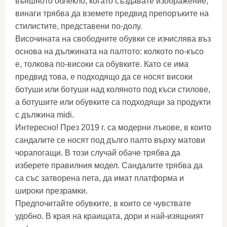
външното облекло, когато създавате изображение,
винаги трябва да вземете предвид препоръките на
стилистите, представени по-долу.
Височината на свободните обувки се изчислява въз
основа на дължината на палтото: колкото по-късо
е, толкова по-високи са обувките. Като се има
предвид това, е подходящо да се носят високи
ботуши или ботуши над коляното под къси стилове,
а ботушите или обувките са подходящи за продукти
с дължина midi.
Интересно! През 2019 г. са модерни лъкове, в които
сандалите се носят под дълго палто върху матови
чорапогащи. В този случай обаче трябва да
изберете правилния модел. Сандалите трябва да
са със затворена пета, да имат платформа и
широки презрамки.
Предпочитайте обувките, в които се чувствате
удобно. В края на краищата, дори и най-изящният