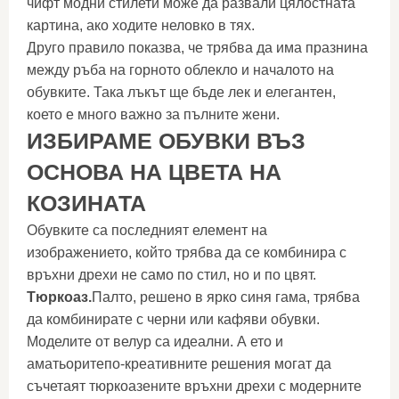
чифт модни стилети може да развали цялостната
картина, ако ходите неловко в тях.
Друго правило показва, че трябва да има празнина
между ръба на горното облекло и началото на
обувките. Така лъкът ще бъде лек и елегантен,
което е много важно за пълните жени.
ИЗБИРАМЕ ОБУВКИ ВЪЗ
ОСНОВА НА ЦВЕТА НА
КОЗИНАТА
Обувките са последният елемент на
изображението, който трябва да се комбинира с
връхни дрехи не само по стил, но и по цвят.
Тюркоаз.
Палто, решено в ярко синя гама, трябва
да комбинирате с черни или кафяви обувки.
Моделите от велур са идеални. А ето и
аматьоритепо-креативните решения могат да
съчетаят тюркоазените връхни дрехи с модерните