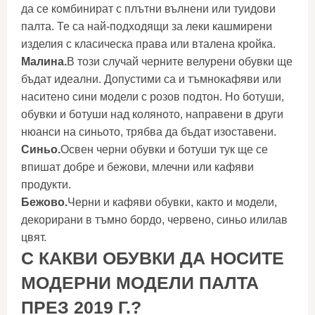
да се комбинират с плътни вълнени или туидови
палта. Те са най-подходящи за леки кашмирени
изделия с класическа права или вталена кройка.
Малина.
В този случай черните велурени обувки ще
бъдат идеални. Допустими са и тъмнокафяви или
наситено сини модели с розов подтон. Но ботуши,
обувки и ботуши над коляното, направени в други
нюанси на синьото, трябва да бъдат изоставени.
Синьо.
Освен черни обувки и ботуши тук ще се
впишат добре и бежови, млечни или кафяви
продукти.
Бежово.
Черни и кафяви обувки, както и модели,
декорирани в тъмно бордо, червено, синьо илилав
цвят.
С КАКВИ ОБУВКИ ДА НОСИТЕ
МОДЕРНИ МОДЕЛИ ПАЛТА
ПРЕЗ 2019 Г.?