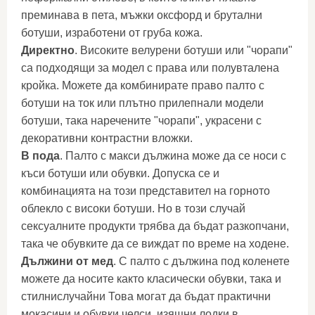
преминава в пета, мъжки оксфорд и брутални
ботуши, изработени от груба кожа.
Директно
. Високите велурени ботуши или "чорапи"
са подходящи за модел с права или полувталена
кройка. Можете да комбинирате право палто с
ботуши на ток или плътно прилепнали модели
ботуши, така наречените "чорапи", украсени с
декоративни контрастни вложки.
В пода
. Палто с макси дължина може да се носи с
къси ботуши или обувки. Допуска се и
комбинацията на този представител на горното
облекло с високи ботуши. Но в този случай
сексуалните продукти трябва да бъдат разкопчани,
така че обувките да се виждат по време на ходене.
Дължини от мед
. С палто с дължина под коленете
можете да носите както класически обувки, така и
стилнислучайни Това могат да бъдат практични
мокасини и обувки челси, изящни лодки в