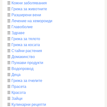
☰
Кожни заболявания
☰
Грижа за животните
☰
Разширени вени
☰
Лечение на хемороиди
☰
Главоболие
☰
Здраве
☰
Грижа за тялото
☰
Грижа за косата
☰
Стайни растения
☰
Домакинство
☰
Пухкави продукти
☰
Водопровод
☰
Деца
☰
Грижа за пчелите
☰
Прасета
☰
Красота
☰
Зайци
☰
Кулинарни рецепти