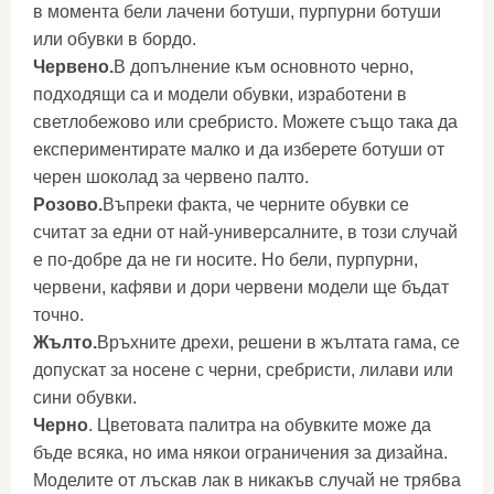
в момента бели лачени ботуши, пурпурни ботуши
или обувки в бордо.
Червено.
В допълнение към основното черно,
подходящи са и модели обувки, изработени в
светлобежово или сребристо. Можете също така да
експериментирате малко и да изберете ботуши от
черен шоколад за червено палто.
Розово.
Въпреки факта, че черните обувки се
считат за едни от най-универсалните, в този случай
е по-добре да не ги носите. Но бели, пурпурни,
червени, кафяви и дори червени модели ще бъдат
точно.
Жълто.
Връхните дрехи, решени в жълтата гама, се
допускат за носене с черни, сребристи, лилави или
сини обувки.
Черно
. Цветовата палитра на обувките може да
бъде всяка, но има някои ограничения за дизайна.
Моделите от лъскав лак в никакъв случай не трябва