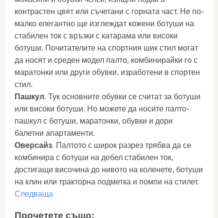
контрастен цвят или съчетани с горната част. Не по-
малко елегантно ще изглеждат кожени ботуши на
стабилен ток с връзки с катарама или високи
ботуши. Почитателите на спортния шик стил могат
да носят и среден модел палто, комбинирайки го с
маратонки или други обувки, изработени в спортен
стил.
Пашкул
. Тук основните обувки се считат за ботуши
или високи ботуши. Но можете да носите палто-
пашкул с ботуши, маратонки, обувки и дори
балетни апартаменти.
Оверсайз
. Палтото с широк разрез трябва да се
комбинира с ботуши на дебел стабилен ток,
достигащи височина до нивото на коленете, ботуши
на клин или тракторна подметка и помпи на стилет.
Следваща
Прочетете също: