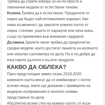
Трябва да спрете избора си на по-прости и
лаконични модели от естествени тонове.
Козина.
Трябва да е естествено. Продуктите от
норка ще бъдат най-оптималният вариант. Ако
няма възможност да закупите кожено палто от
норка, стилове, ушити от каракули или овча кожа,
също са приемливи във вековния гардероб.
Дължина
.
Зрелите жени трябва да предпочитат
средни модели, които достигат линията на коляното
или няколко сантиметра по-долу. Но е по-добре да
изоставите дългите и късите продукти.
КАКВО ДА ОБЛЕКА?
През предстоящия зимен сезон 2019-2020
кожените палта могат да се комбинират с почти
всички неща, което ще докажем с примерите на
модерни изображения и техните снимки,
представени по-долу.
Абсолютно всеки стил на кожено палто, от къси