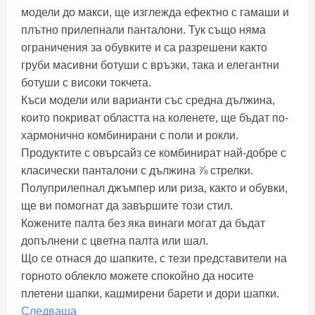
модели до макси, ще изглежда ефектно с гамаши и
плътно прилепнали панталони. Тук също няма
ограничения за обувките и са разрешени както
груби масивни ботуши с връзки, така и елегантни
ботуши с високи токчета.
Къси модели или варианти със средна дължина,
които покриват областта на коленете, ще бъдат по-
хармонично комбинирани с поли и рокли.
Продуктите с овърсайз се комбинират най-добре с
класически панталони с дължина ⅞ стрелки.
Полуприлепнал джъмпер или риза, както и обувки,
ще ви помогнат да завършите този стил.
Кожените палта без яка винаги могат да бъдат
допълнени с цветна палта или шал.
Що се отнася до шапките, с тези представители на
горното облекло можете спокойно да носите
плетени шапки, кашмирени барети и дори шапки.
Следваща