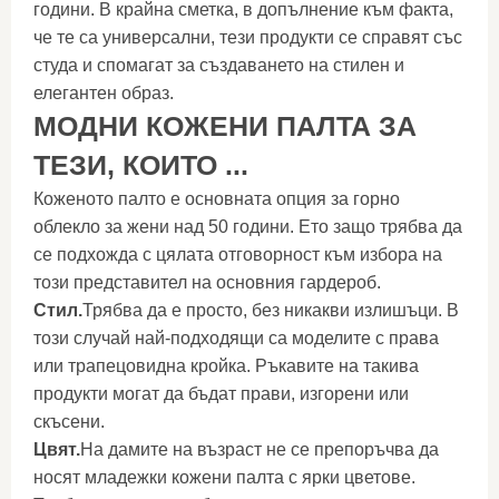
години. В крайна сметка, в допълнение към факта,
че те са универсални, тези продукти се справят със
студа и спомагат за създаването на стилен и
елегантен образ.
МОДНИ КОЖЕНИ ПАЛТА ЗА
ТЕЗИ, КОИТО ...
Коженото палто е основната опция за горно
облекло за жени над 50 години. Ето защо трябва да
се подхожда с цялата отговорност към избора на
този представител на основния гардероб.
Стил.
Трябва да е просто, без никакви излишъци. В
този случай най-подходящи са моделите с права
или трапецовидна кройка. Ръкавите на такива
продукти могат да бъдат прави, изгорени или
скъсени.
Цвят.
На дамите на възраст не се препоръчва да
носят младежки кожени палта с ярки цветове.