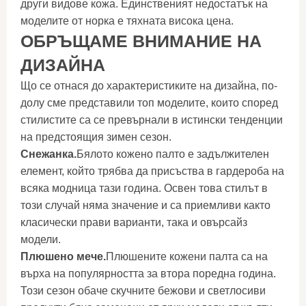
други видове кожа. Единственият недостатък на
моделите от норка е тяхната висока цена.
ОБРЪЩАМЕ ВНИМАНИЕ НА
ДИЗАЙНА
Що се отнася до характеристиките на дизайна, по-
долу сме представили топ моделите, които според
стилистите са се превърнали в истински тенденции
на предстоящия зимен сезон.
Снежанка.
Бялото кожено палто е задължителен
елемент, който трябва да присъства в гардероба на
всяка модница тази година. Освен това стилът в
този случай няма значение и са приемливи както
класически прави варианти, така и овърсайз
модели.
Плюшено мече.
Плюшените кожени палта са на
върха на популярността за втора поредна година.
Този сезон обаче скучните бежови и светлосиви