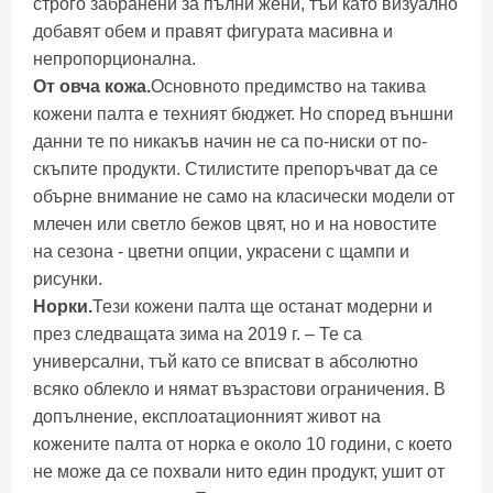
строго забранени за пълни жени, тъй като визуално
добавят обем и правят фигурата масивна и
непропорционална.
От овча кожа.
Основното предимство на такива
кожени палта е техният бюджет. Но според външни
данни те по никакъв начин не са по-ниски от по-
скъпите продукти. Стилистите препоръчват да се
обърне внимание не само на класически модели от
млечен или светло бежов цвят, но и на новостите
на сезона - цветни опции, украсени с щампи и
рисунки.
Норки
.
Тези кожени палта ще останат модерни и
през следващата зима на 2019 г. – Те са
универсални, тъй като се вписват в абсолютно
всяко облекло и нямат възрастови ограничения. В
допълнение, експлоатационният живот на
кожените палта от норка е около 10 години, с което
не може да се похвали нито един продукт, ушит от