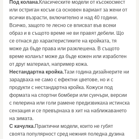
Под колана.
Класическите модели от късокосмест
или остриган косъм са основен вариант за жени от
всички възрасти, включително и над 40 години.
Всичко, защото те лесно се вписват във всеки
образ и в същото време не ви правят дебели. Що
се отнася до характеристиките на кройката, тя
може да бъде права или разклешена. В същото
време коланът може да бъде кожен или изработен
от друг материал, например кожа.
Нестандартна кройка.
Тази година дизайнерите ни
зарадваха не само с ефектни цветове, но и с
продукти с нестандартна кройка. Кожуси под
формата на спортни бомбери или суичъри, версии
с пелерина или голи рамене предизвикаха истинска
сензация и се превърнаха в хит на наближаването
на зимата.
С качулка
.
Практични модели, които не губят
своята популярност сред нежния поледна дузина