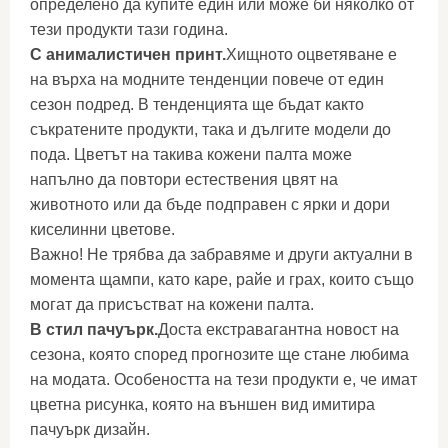
определено да купите един или може би няколко от
тези продукти тази година.
С анималистичен принт.
Хищното оцветяване е
на върха на модните тенденции повече от един
сезон подред. В тенденцията ще бъдат както
съкратените продукти, така и дългите модели до
пода. Цветът на такива кожени палта може
напълно да повтори естествения цвят на
животното или да бъде подправен с ярки и дори
киселинни цветове.
Важно! Не трябва да забравяме и други актуални в
момента щампи, като каре, райе и грах, които също
могат да присъстват на кожени палта.
В стил пачуърк.
Доста екстравагантна новост на
сезона, която според прогнозите ще стане любима
на модата. Особеността на тези продукти е, че имат
цветна рисунка, която на външен вид имитира
пачуърк дизайн.