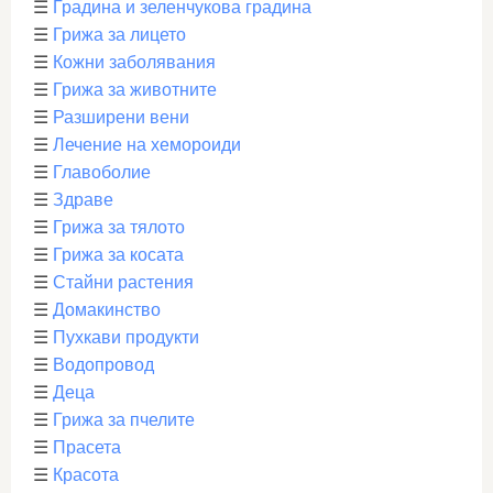
☰
Градина и зеленчукова градина
☰
Грижа за лицето
☰
Кожни заболявания
☰
Грижа за животните
☰
Разширени вени
☰
Лечение на хемороиди
☰
Главоболие
☰
Здраве
☰
Грижа за тялото
☰
Грижа за косата
☰
Стайни растения
☰
Домакинство
☰
Пухкави продукти
☰
Водопровод
☰
Деца
☰
Грижа за пчелите
☰
Прасета
☰
Красота