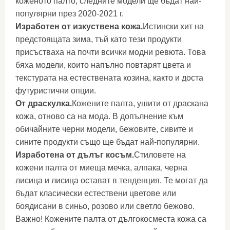
коженото палто, следните модели ще бъдат най-
популярни през 2020-2021 г.
Изработен от изкуствена кожа.
Истински хит на
предстоящата зима, тъй като тези продукти
присъстваха на почти всички модни ревюта. Това
бяха модели, които напълно повтарят цвета и
текстурата на естествената козина, както и доста
футуристични опции.
От драскулка.
Кожените палта, ушити от драскана
кожа, отново са на мода. В допълнение към
обичайните черни модели, бежовите, сивите и
сините продукти също ще бъдат най-популярни.
Изработена от дълъг косъм.
Стиловете на
кожени палта от миеща мечка, алпака, черна
лисица и лисица остават в тенденция. Те могат да
бъдат класически естествени цветове или
боядисани в синьо, розово или светло бежово.
Важно! Кожените палта от дългокосместа кожа са