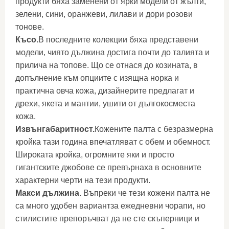
продукти бяха заменени от ярки модели от жълти,
зелени, сини, оранжеви, лилави и дори розови
тонове.
Късо
.
В последните колекции бяха представени
модели, чиято дължина достига почти до талията и
прилича на топове. Що се отнася до козината, в
допълнение към опциите с изящна норка и
практична овча кожа, дизайнерите предлагат и
дрехи, якета и мантии, ушити от дългокосместа
кожа.
Извънгабаритност.
Кожените палта с безразмерна
кройка тази година впечатляват с обем и обемност.
Широката кройка, огромните яки и просто
гигантските джобове се превърнаха в основните
характерни черти на тези продукти.
Макси дължина
. Въпреки че тези кожени палта не
са много удобен вариантза ежедневни чорапи, но
стилистите препоръчват да не сте скъперници и