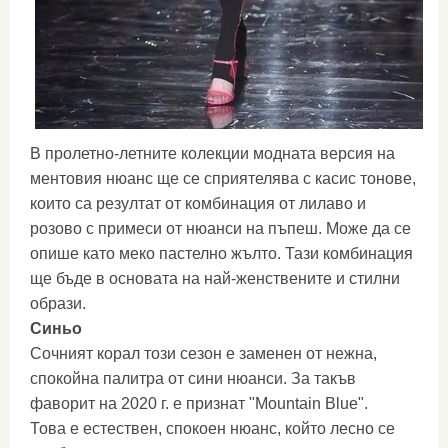
В пролетно-летните колекции модната версия на
ментовия нюанс ще се сприятелява с касис тонове,
които са резултат от комбинация от лилаво и
розово с примеси от нюанси на пъпеш. Може да се
опише като меко пастелно жълто. Тази комбинация
ще бъде в основата на най-женствените и стилни
образи.
Синьо
Сочният корал този сезон е заменен от нежна,
спокойна палитра от сини нюанси. За такъв
фаворит на 2020 г. е признат "Mountain Blue".
Това е естествен, спокоен нюанс, който лесно се