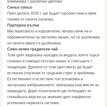
комбинира с различни цветове.
Синьо синьо
През цялата 2020 г. ще бъдат търсени сини и ярки
тонове от синята палитра.
Пурпурна вълна
Мистериозното и изразително лилаво вече не е
обременително за пастелен нюанс, но се различава
по своята яркост и дълбочина.
Сиво-зелен градински чай
Този цвят еидеална находка за модата, която търси
спокоен и самодостатъчен нюанс в списъците с
тенденции. Дрехите от този цвят могат да бъдат
истинско спасение от градския стрес и проблеми.
Естественият и естествен тон успокоява и
заглушава изображението, препраща към мисли за
природата. Дори психолозите ще потвърдят, че
спокойната версия на зеления цвят перфектно
успокоява нервната система.