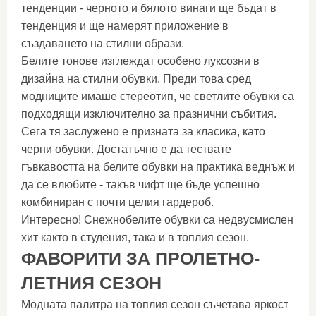
тенденции - черното и бялото винаги ще бъдат в
тенденция и ще намерят приложение в
създаването на стилни образи.
Белите тонове изглеждат особено луксозни в
дизайна на стилни обувки. Преди това сред
модниците имаше стереотип, че светлите обувки са
подходящи изключително за празнични събития.
Сега тя заслужено е призната за класика, като
черни обувки. Достатъчно е да тествате
гъвкавостта на белите обувки на практика веднъж и
да се влюбите - такъв чифт ще бъде успешно
комбиниран с почти целия гардероб.
Интересно! Снежнобелите обувки са недвусмислен
хит както в студения, така и в топлия сезон.
ФАВОРИТИ ЗА ПРОЛЕТНО-
ЛЕТНИЯ СЕЗОН
Модната палитра на топлия сезон съчетава яркост