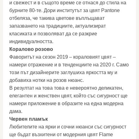
и свежест и в същото време се отнася до стила на
бурните 80-те. Дори институтът за цвят Pantone
отбеляза, че такива цветове въплъщават
запазването на традициите, актуализират
класиката и позволяват да се разкрие
индивидуалността.
Коралово розово
Фаворитът на сезон 2019 – кораловият цвят –
намери отражение и в тенденциите на 2020 г. Само
този път дизайнерите заглушиха яркостта му и
добавиха нотки на розов нюанс.
В резултат на това това е невероятно деликатен,
елегантен и женствен цвят, който със сигурност ще
намери приложение в образите на една модерна
дама.
Червен пламък
Любителите на ярки и сочни нюанси със сигурност
ще бъдат възхитени от модерния цвят Flame