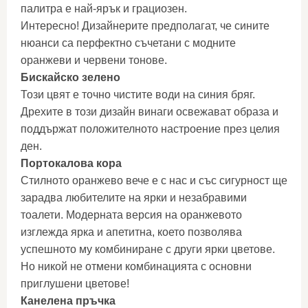
палитра е най-ярък и грациозен.
Интересно! Дизайнерите предполагат, че сините
нюанси са перфектно съчетани с модните
оранжеви и червени тонове.
Бискайско зелено
Този цвят е точно чистите води на синия бряг.
Дрехите в този дизайн винаги освежават образа и
поддържат положителното настроение през целия
ден.
Портокалова кора
Стилното оранжево вече е с нас и със сигурност ще
зарадва любителите на ярки и незабравими
тоалети. Модерната версия на оранжевото
изглежда ярка и апетитна, което позволява
успешното му комбиниране с други ярки цветове.
Но никой не отмени комбинацията с основни
приглушени цветове!
Канелена пръчка