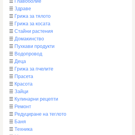
☰
Главоболие
☰
Здраве
☰
Грижа за тялото
☰
Грижа за косата
☰
Стайни растения
☰
Домакинство
☰
Пухкави продукти
☰
Водопровод
☰
Деца
☰
Грижа за пчелите
☰
Прасета
☰
Красота
☰
Зайци
☰
Кулинарни рецепти
☰
Ремонт
☰
Редуциране на теглото
☰
Баня
☰
Техника