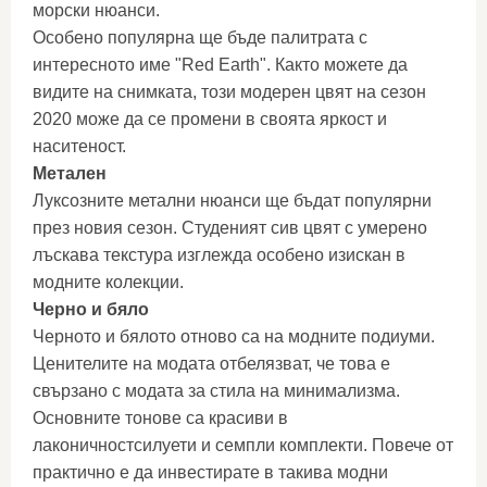
морски нюанси.
Особено популярна ще бъде палитрата с
интересното име "Red Earth". Както можете да
видите на снимката, този модерен цвят на сезон
2020 може да се промени в своята яркост и
наситеност.
Метален
Луксозните метални нюанси ще бъдат популярни
през новия сезон. Студеният сив цвят с умерено
лъскава текстура изглежда особено изискан в
модните колекции.
Черно и бяло
Черното и бялото отново са на модните подиуми.
Ценителите на модата отбелязват, че това е
свързано с модата за стила на минимализма.
Основните тонове са красиви в
лаконичностсилуети и семпли комплекти. Повече от
практично е да инвестирате в такива модни