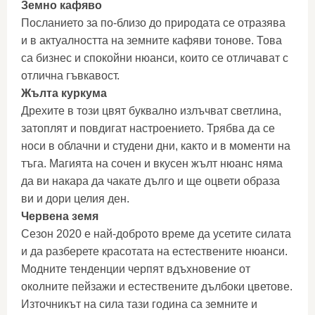
Земно кафяво
Посланието за по-близо до природата се отразява
и в актуалността на земните кафяви тонове. Това
са бизнес и спокойни нюанси, които се отличават с
отлична гъвкавост.
Жълта куркума
Дрехите в този цвят буквално излъчват светлина,
затоплят и повдигат настроението. Трябва да се
носи в облачни и студени дни, както и в моменти на
тъга. Магията на сочен и вкусен жълт нюанс няма
да ви накара да чакате дълго и ще оцвети образа
ви и дори целия ден.
Червена земя
Сезон 2020 е най-доброто време да усетите силата
и да разберете красотата на естествените нюанси.
Модните тенденции черпят вдъхновение от
околните пейзажи и естествените дълбоки цветове.
Източникът на сила тази година са земните и