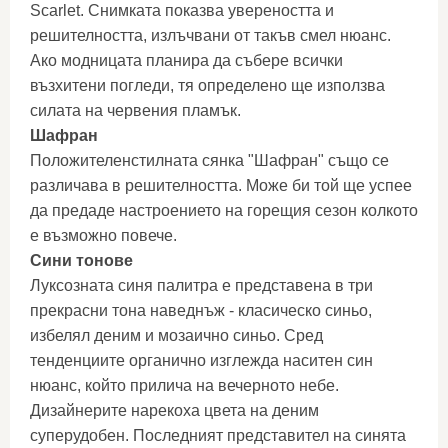
Scarlet. Снимката показва увереността и
решителността, излъчвани от такъв смел нюанс.
Ако модницата планира да събере всички
възхитени погледи, тя определено ще използва
силата на червения пламък.
Шафран
Положителенстилната сянка "Шафран" също се
различава в решителността. Може би той ще успее
да предаде настроението на горещия сезон колкото
е възможно повече.
Сини тонове
Луксозната синя палитра е представена в три
прекрасни тона наведнъж - класическо синьо,
избелял деним и мозаично синьо. Сред
тенденциите органично изглежда наситен син
нюанс, който прилича на вечерното небе.
Дизайнерите нарекоха цвета на деним
суперудобен. Последният представител на синята