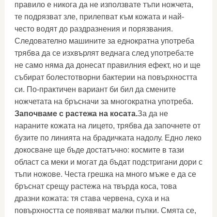
правило е никога да не използвате тъпи ножчета,
те подрязват зле, прилепват към кожата и най-
често водят до раздразнения и порязвания.
Следователно машините за еднократна употреба
трябва да се изхвърлят веднага след употреба:те
не само няма да донесат правилния ефект, но и ще
събират болестотворни бактерии на повърхността
си. По-практичен вариант би бил да смените
ножчетата на бръсначи за многократна употреба.
Започваме с растежа на косата.
За да не
нараните кожата на лицето, трябва да започнете от
бузите по линията на брадичката надолу. Едно леко
докосване ще бъде достатъчно: космите в тази
област са меки и могат да бъдат подстригани дори с
тъпи ножове. Честа грешка на много мъже е да се
бръснат срещу растежа на твърда коса, това
дразни кожата: тя става червена, суха и на
повърхността се появяват малки пъпки. Смята се,