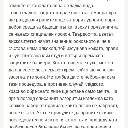
отмиете останалата пяна с хладка вода.
Точнохладно, защото твърде ниската температура
ще раздразни раните и ще затвори суровите пори -
добра среда за бъдещи пъпки, върху порязванията
се нанася специален лосион. Твърдостта, цветът,
вискозитетът нямат значение: основното е, че в
състава няма алкохол, той изсушава кожата, прави
я чувствителна към студ и вятър и премахва
защитните бариери. Когато лицето е сухо, можете
да нанесете лек, немазен крем, който ще успокои
засегнатите зони. Не трябва да сте небрежни към
тази процедура, в противен случай гладкото,
красиво обръснато лице ще остане само мечта. На
пръв поглед описаният алгоритъм изглежда като
сложен набор от правила, които лесно се забравят,
но не е така. Ако се принудите да правите всичко
последователно и ясно няколко пъти, процедурата
по безопасно бръснене бързо ще се превърне в