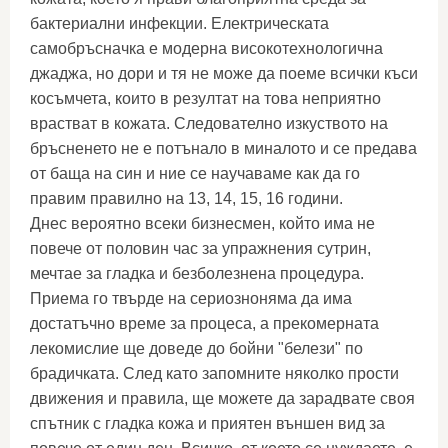
бактериални инфекции. Електрическата
самобръсначка е модерна високотехнологична
джаджа, но дори и тя не може да поеме всички къси
косъмчета, които в резултат на това неприятно
врастват в кожата. Следователно изкуството на
бръсненето не е потънало в миналото и се предава
от баща на син и ние се научаваме как да го
правим правилно на 13, 14, 15, 16 години.
Днес вероятно всеки бизнесмен, който има не
повече от половин час за упражнения сутрин,
мечтае за гладка и безболезнена процедура.
Приема го твърде на сериозноняма да има
достатъчно време за процеса, а прекомерната
лекомислие ще доведе до бойни "белези" по
брадичката. След като запомните няколко прости
движения и правила, ще можете да зарадвате своя
спътник с гладка кожа и приятен външен вид за