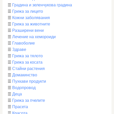
☰
Градина и зеленчукова градина
☰
Грижа за лицето
☰
Кожни заболявания
☰
Грижа за животните
☰
Разширени вени
☰
Лечение на хемороиди
☰
Главоболие
☰
Здраве
☰
Грижа за тялото
☰
Грижа за косата
☰
Стайни растения
☰
Домакинство
☰
Пухкави продукти
☰
Водопровод
☰
Деца
☰
Грижа за пчелите
☰
Прасета
☰
Красота