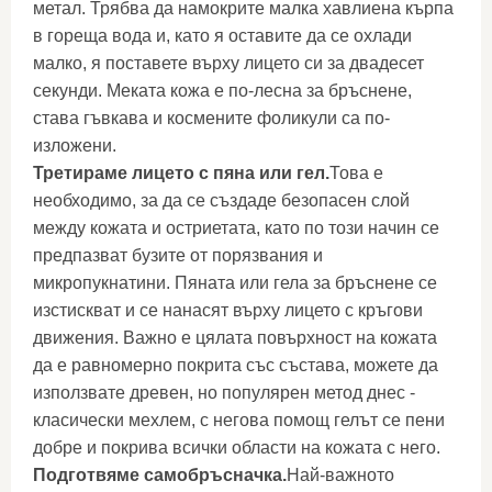
метал. Трябва да намокрите малка хавлиена кърпа
в гореща вода и, като я оставите да се охлади
малко, я поставете върху лицето си за двадесет
секунди. Меката кожа е по-лесна за бръснене,
става гъвкава и космените фоликули са по-
изложени.
Третираме лицето с пяна или гел.
Това е
необходимо, за да се създаде безопасен слой
между кожата и остриетата, като по този начин се
предпазват бузите от порязвания и
микропукнатини. Пяната или гела за бръснене се
изстискват и се нанасят върху лицето с кръгови
движения. Важно е цялата повърхност на кожата
да е равномерно покрита със състава, можете да
използвате древен, но популярен метод днес -
класически мехлем, с негова помощ гелът се пени
добре и покрива всички области на кожата с него.
Подготвяме самобръсначка.
Най-важното