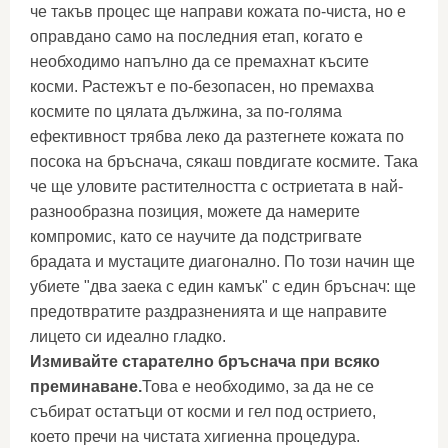
че такъв процес ще направи кожата по-чиста, но е
оправдано само на последния етап, когато е
необходимо напълно да се премахнат късите
косми. Растежът е по-безопасен, но премахва
космите по цялата дължина, за по-голяма
ефективност трябва леко да разтегнете кожата по
посока на бръснача, сякаш повдигате космите. Така
че ще уловите растителността с остриетата в най-
разнообразна позиция, можете да намерите
компромис, като се научите да подстригвате
брадата и мустаците диагонално. По този начин ще
убиете "два заека с един камък" с един бръснач: ще
предотвратите раздразненията и ще направите
лицето си идеално гладко.
Измивайте старателно бръснача при всяко
преминаване.
Това е необходимо, за да не се
събират остатъци от косми и гел под острието,
което пречи на чистата хигиенна процедура.