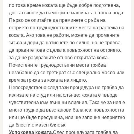
по това време кожата ще бъде добре подготвена,
достатъчно е да намокрите машината с топла вода.
Първо се опитайте да преминете с ръба на
острието по труднодостъпните места на растежа на
косата. Ако това не работи, можете да промените
ъгъла и дори да натиснете по-силно, но не трябва
да правите това с цялата повърхност на острието,
за да не раздразните отново откритата кожа.
Почистените труднодостъпни места трябва
незабавно да се третират със специално масло или
крем за грижа за кожата на лицето.
Непосредствено след тази процедура не трябва да
излизате на студ или на слънце: кожата е твърде
чувствителна към външни влияния. Така че за нея е
много трудно да възстанови баланса: повърхността
или ще бъде пресушена, или ще започне неприятно
да блести с мазен блясък.
Успокоява кожата.
След процедурата трябва да