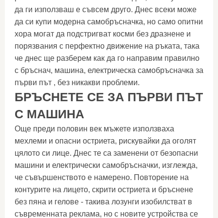
да ги използваш е съвсем друго. Днес всеки може
да си купи модерна самобръсначка, но само опитни
хора могат да подстригват косми без дразнене и
порязвания с перфектно движение на ръката, така
че днес ще разберем как да го направим правилно
с бръснач, машина, електрическа самобръсначка за
първи път , без никакви проблеми.
БРЪСНЕТЕ СЕ ЗА ПЪРВИ ПЪТ
С
МАШИНА
Още преди половин век мъжете използваха
мехлеми и опасни остриета, рискувайки да оголят
цялото си лице. Днес те са заменени от безопасни
машини и електрически самобръсначки, изглежда,
че съвършенството е намерено. Повторение на
контурите на лицето, скрити остриета и бръснене
без пяна и гелове - такива лозунги изобилстват в
съвременната реклама, но с новите устройства се