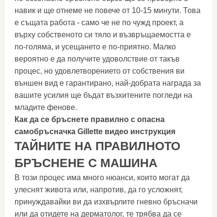
навик и ще отнеме не повече от 10-15 минути. Това
е същата работа - само че не по чужд проект, а
върху собственото си тяло и възвръщаемостта е
по-голяма, и усещането е по-приятно. Малко
вероятно е да получите удоволствие от такъв
процес, но удовлетворението от собствения ви
външен вид е гарантирано, най-добрата награда за
вашите усилия ще бъдат възхитените погледи на
младите фенове.
Как да се бръснете правилно с опасна
самобръсначка Gillette видео инструкция
ТАЙНИТЕ НА ПРАВИЛНОТО
БРЪСНЕНЕ С МАШИНА
В този процес има много нюанси, които могат да
улеснят живота или, напротив, да го усложнят,
принуждавайки ви да изхвърлите гневно бръсначи
или да отидете на дерматолог, те трябва да се