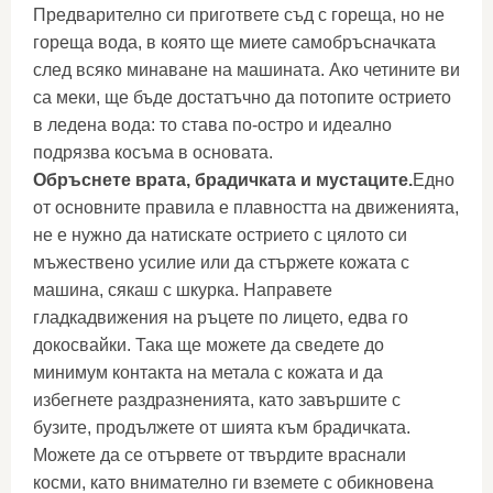
Предварително си пригответе съд с гореща, но не
гореща вода, в която ще миете самобръсначката
след всяко минаване на машината. Ако четините ви
са меки, ще бъде достатъчно да потопите острието
в ледена вода: то става по-остро и идеално
подрязва косъма в основата.
Обръснете врата, брадичката и мустаците.
Едно
от основните правила е плавността на движенията,
не е нужно да натискате острието с цялото си
мъжествено усилие или да стържете кожата с
машина, сякаш с шкурка. Направете
гладкадвижения на ръцете по лицето, едва го
докосвайки. Така ще можете да сведете до
минимум контакта на метала с кожата и да
избегнете раздразненията, като завършите с
бузите, продължете от шията към брадичката.
Можете да се отървете от твърдите враснали
косми, като внимателно ги вземете с обикновена