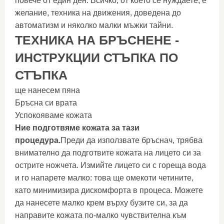
повече от един ден. Всичко, от което се нуждаете, е
желание, техника на движения, доведена до
автоматизм и няколко малки мъжки тайни.
ТЕХНИКА НА БРЪСНЕНЕ -
ИНСТРУКЦИИ СТЪПКА ПО
СТЪПКА
ще нанесем пяна
Бръсна си врата
Успокояваме кожата
Ние подготвяме кожата за тази
процедура.
Преди да използвате бръснач, трябва
внимателно да подготвите кожата на лицето си за
острите ножчета. Измийте лицето си с гореща вода
и го напарете малко: това ще омекоти четините,
като минимизира дискомфорта в процеса. Можете
да нанесете малко крем върху бузите си, за да
направите кожата по-малко чувствителна към