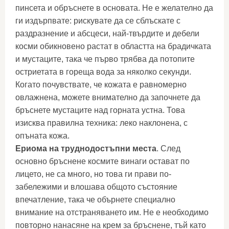
пинсета и обръснете в основата. Не е желателно да
ги издърпвате: рискувате да се сблъскате с
раздразнение и абсцеси, най-твърдите и дебели
косми обикновено растат в областта на брадичката
и мустаците, така че първо трябва да потопите
остриетата в гореща вода за няколко секунди.
Когато почувствате, че кожата е равномерно
овлажнена, можете внимателно да започнете да
бръснете мустаците над горната устна. Това
изисква правилна техника: леко наклонена, с
опъната кожа.
Ериома на труднодостъпни места
. След
основно бръснене космите винаги остават по
лицето, не са много, но това ги прави по-
забележими и влошава общото състояние
впечатление, така че обърнете специално
внимание на отстраняването им. Не е необходимо
повторно нанасяне на крем за бръснене, тъй като