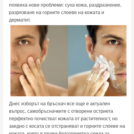
появиха нови проблеми: суха кожа, раздразнение,
разрязване на горните слоеве на кожата и
дерматит.
Днес изборът на бръснач все още е актуален
въпрос, самобръсначките с отворени остриета
перфектно почистват кожата от растителност, но
заедно с косата се отстраняват и горните слоеве на
кожата, което я прави благоприятна среда за