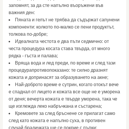
запомнят, за да сте напълно въоръжени във
важния ден:
Пяната и гелът не трябва да съдържат сапунени
компоненти: колкото по-малко се пени продуктът,
толкова по-добре;
Идеалната честота е два пъти седмично: от
честа процедура косата става твърда, от много
рядка - гъста и палава;
Вряща вода и лед преди, по време и след тази
процедурапротивопоказано: те силно дразнят
кожата и допринасят за образуването на акне;
Най-доброто време е сутрин, когато отокът вече
е спаднал от лицето и кожата все още не е уморена
от деня; вечерта кожата е твърде уморена, така че
ще изглежда леко набръчкана и състарена;
Кремовете за след бръснене се прилагат само
след като кожата е напълно суха, в противен
случай брадичката ще се покрие с пъпки;